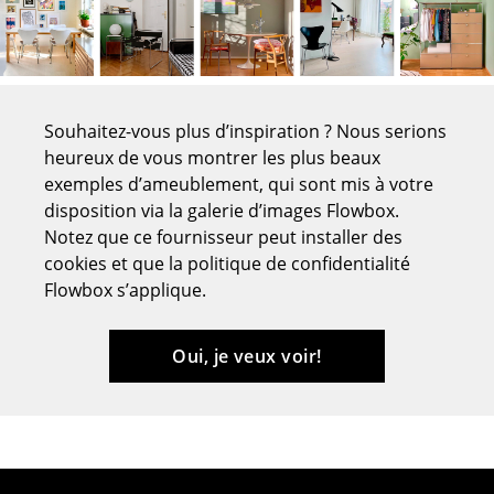
Tables de repas
Tables d’appoint
Tables basses
Souhaitez-vous plus d’inspiration ? Nous serions
heureux de vous montrer les plus beaux
Bureaux & Secrétaires
exemples d’ameublement, qui sont mis à votre
disposition via la galerie d’images Flowbox.
Secrétaires & Tables PC
Notez que ce fournisseur peut installer des
Tables de conférence et Pupitres
cookies et que la politique de confidentialité
Flowbox s’applique.
Tables hautes & Pupitres
Tables enfants
Oui, je veux voir!
Table de jardin
Chariots & Dessertes
Pièces détachées