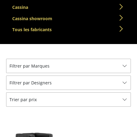
Cassina
... voir toutes les tables
Cassina showroom
Rangements
Tous les fabricants
Étagères & Armoires
Bibliothèques
Étagères murales
Filtrer par Marques
Buffets & Commodes
Filtrer par Designers
Meubles TV
Caissons roulants et Meubles d’appoint
Trier par prix
Meubles de bar
Garde-robes
Petits rangements