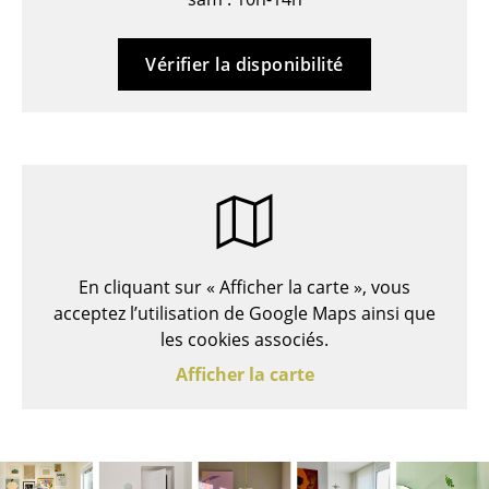
Bancs & Chaises longues
Vérifier la disponibilité
Poufs poires
Chaises de jardin
Chaises enfants
Chaises à bascule
Chaises de bureau
En cliquant sur « Afficher la carte », vous
Chaises de conférence
acceptez l’utilisation de Google Maps ainsi que
les cookies associés.
Fauteuils de direction
Afficher la carte
Pièces détachées
... voir tous les sièges
Tables