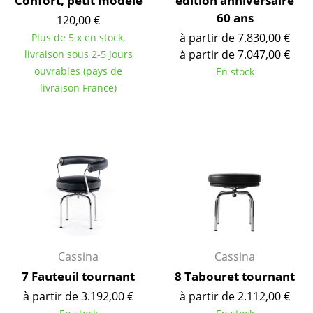
Confort, petit modèle
édition anniversaire
Bureau
60 ans
120,00 €
Poste de travail
à partir de 7.830,00 €
Plus de 5 x en stock,
à partir de 7.047,00 €
livraison sous 2-5 jours
Bureau de direction
ouvrables (pays de
En stock
Salles de réunion
livraison France)
Accueil & Réception
Cantines & Espaces communs
Solutions par branche
Travailler en sécurité
Marques & Designers
Cassina
Cassina
Marques
7 Fauteuil tournant
8 Tabouret tournant
Artemide
à partir de 3.192,00 €
à partir de 2.112,00 €