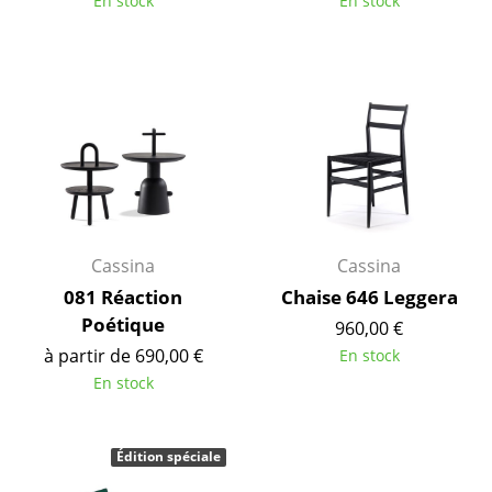
En stock
En stock
Cassina
Fritz Hansen
HAY
Knoll International
Louis Poulsen
Muuto
Cassina
Cassina
Nils Holger Moormann
081 Réaction
Chaise 646 Leggera
Richard Lampert
Poétique
960,00 €
à partir de 690,00 €
En stock
Thonet
En stock
USM Haller
Vitra
Édition spéciale