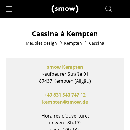
Accéder directement au contenu
Produits
Cassina à Kempten
Sièges
Meubles design
Kempten
Cassina
Chaises de cuisine & salle à manger
Canapés
smow Kempten
Fauteuils
Kaufbeurer Straße 91
87437 Kempten (Allgäu)
Fauteuils lounge
Chaises
+49 831 540 747 12
kempten@smow.de
Chaises cantilever
Horaires d’ouverture:
Chaises et Tabourets de bar
lun-ven : 8h-17h
Tabourets
sam : 10h-14h