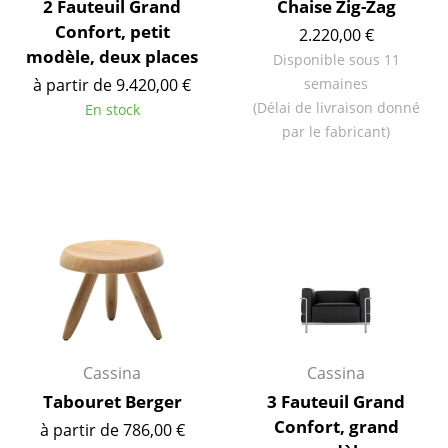
2 Fauteuil Grand
Chaise Zig-Zag
Confort, petit
2.220,00 €
Figurines & Miniatures
modèle, deux places
Disponible sous 11
Vases
à partir de 9.420,00 €
semaines
(Délai de livraison donné
En stock
Plateaux
par le fabricant)
Accessoires de bureau
Boîtes de rangement
Couvertures
Coussins
Tapis
Rideaux
Cassina
Cassina
... voir tous les accessoires
Tabouret Berger
3 Fauteuil Grand
Confort, grand
à partir de 786,00 €