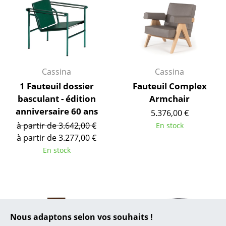
... toutes les marques A-Z
Designers
Alvar Aalto
Arne Jacobsen
Cassina
Cassina
Charles & Ray Eames
1 Fauteuil dossier
Fauteuil Complex
basculant - édition
Armchair
Eero Saarinen
anniversaire 60 ans
5.376,00 €
à partir de 3.642,00 €
Egon Eiermann
En stock
à partir de 3.277,00 €
Eileen Gray
En stock
Jean Prouvé
Le Corbusier
Ludwig Mies van der Rohe
Nous adaptons selon vos souhaits !