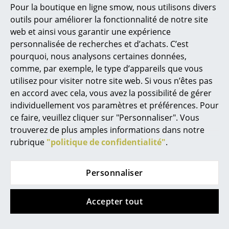
Marcel Breuer
Pour la boutique en ligne smow, nous utilisons divers
outils pour améliorer la fonctionnalité de notre site
Philippe Starck
web et ainsi vous garantir une expérience
Ronan & Erwan Bouroullec
personnalisée de recherches et d’achats. C’est
Cassina
Cassina
pourquoi, nous analysons certaines données,
Lampe portable
Chaise 560 Back-Wing
... tous les designers A-Z
comme, par exemple, le type d’appareils que vous
Ficupala Outdoor
à partir de 1.512,00 €
utilisez pour visiter notre site web. Si vous n’êtes pas
1.002,00 €
En stock
Thèmes
en accord avec cela, vous avez la possibilité de gérer
1 x en stock, livraison sous
individuellement vos paramètres et préférences. Pour
Nouveauté smow
2-5 jours ouvrables (pays
ce faire, veuillez cliquer sur "Personnaliser". Vous
de livraison France)
trouverez de plus amples informations dans notre
Inspiration
rubrique
"politique de confidentialité"
.
Éditions spéciales
Classiques du design
Personnaliser
Les femmes dans le design
Accepter tout
Design Bauhaus