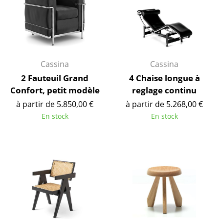
Pièces détachées
... voir tous les rangements
Luminaires
Cassina
Cassina
Suspensions & Plafonniers
2 Fauteuil Grand
4 Chaise longue à
Confort, petit modèle
reglage continu
Lampes de table
à partir de 5.850,00 €
à partir de 5.268,00 €
Lampes de bureau
En stock
En stock
Lampadaires et Liseuses
Lampes de sol
Appliques murales
Luminaires d’extérieur
Lampes sans fil