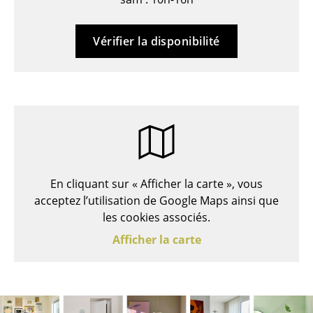
Bancs & Chaises longues
Vérifier la disponibilité
Poufs poires
Chaises de jardin
Chaises enfants
Chaises à bascule
Chaises de bureau
En cliquant sur « Afficher la carte », vous
Chaises de conférence
acceptez l’utilisation de Google Maps ainsi que
les cookies associés.
Fauteuils de direction
Afficher la carte
Pièces détachées
... voir tous les sièges
Tables