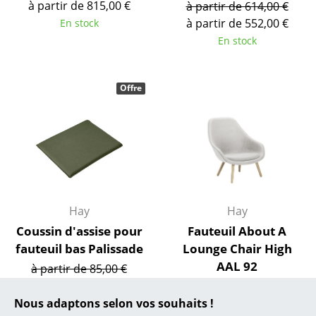
... toutes les marques A-Z
à partir de 815,00 €
à partir de 614,00 €
à partir de 552,00 €
En stock
Designers
En stock
Alvar Aalto
Offre
Arne Jacobsen
Charles & Ray Eames
Eero Saarinen
Egon Eiermann
Eileen Gray
Hay
Hay
Coussin d'assise pour
Fauteuil About A
Jean Prouvé
fauteuil bas Palissade
Lounge Chair High
Le Corbusier
AAL 92
à partir de 85,00 €
à partir de 77,00 €
à partir de 1.622,00 €
Ludwig Mies van der Rohe
Nous adaptons selon vos souhaits !
En stock
En stock