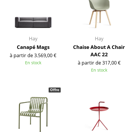
Pièces détachées
... voir tous les rangements
Luminaires
Hay
Hay
Suspensions & Plafonniers
Canapé Mags
Chaise About A Chair
AAC 22
à partir de 3.569,00 €
Lampes de table
à partir de 317,00 €
En stock
Lampes de bureau
En stock
Lampadaires et Liseuses
Offre
Lampes de sol
Appliques murales
Luminaires d’extérieur
Lampes sans fil