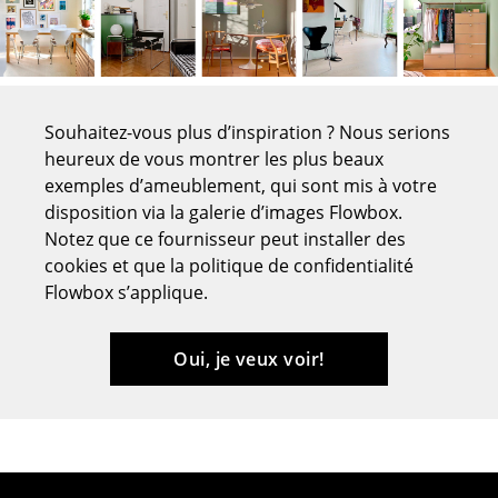
Tables de repas
Tables d’appoint
Tables basses
Souhaitez-vous plus d’inspiration ? Nous serions
heureux de vous montrer les plus beaux
Bureaux & Secrétaires
exemples d’ameublement, qui sont mis à votre
disposition via la galerie d’images Flowbox.
Secrétaires & Tables PC
Notez que ce fournisseur peut installer des
Tables de conférence et Pupitres
cookies et que la politique de confidentialité
Flowbox s’applique.
Tables hautes & Pupitres
Tables enfants
Oui, je veux voir!
Table de jardin
Chariots & Dessertes
Pièces détachées