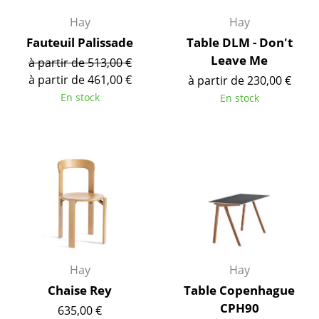
... voir tous les luminaires
Hay
Hay
Fauteuil Palissade
Table DLM - Don't
Lits
Leave Me
à partir de 513,00 €
à partir de 461,00 €
à partir de 230,00 €
Lits doubles
En stock
En stock
Lits simples
Lits empilables
Lits enfants
Tables de chevet et Accessoires de lit
... voir tous les lits
Accessoires
Hay
Hay
Horloges
Chaise Rey
Table Copenhague
CPH90
635,00 €
Miroirs