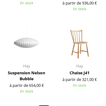
à partir de 936,00 €
En stock
Figurines & Miniatures
En stock
Vases
Plateaux
Accessoires de bureau
Boîtes de rangement
Couvertures
Coussins
Hay
Hay
Suspension Nelson
Chaise J41
Tapis
Bubble
à partir de 321,00 €
Rideaux
à partir de 654,00 €
En stock
En stock
... voir tous les accessoires