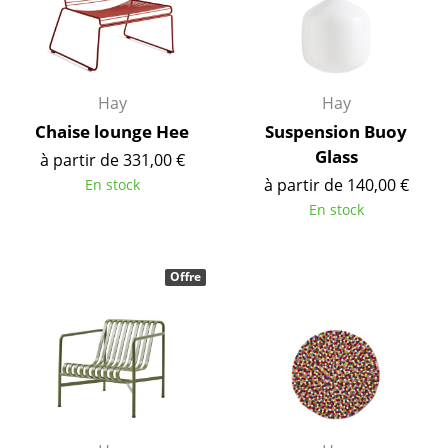
Bureau
Poste de travail
Bureau de direction
Hay
Hay
Salles de réunion
Chaise lounge Hee
Suspension Buoy
Glass
à partir de 331,00 €
Accueil & Réception
à partir de 140,00 €
En stock
Cantines & Espaces communs
En stock
Solutions par branche
Offre
Travailler en sécurité
Marques & Designers
Marques
Artemide