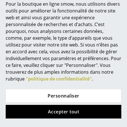
Marcel Breuer
Pour la boutique en ligne smow, nous utilisons divers
outils pour améliorer la fonctionnalité de notre site
Philippe Starck
Offre
web et ainsi vous garantir une expérience
Ronan & Erwan Bouroullec
personnalisée de recherches et d’achats. C’est
pourquoi, nous analysons certaines données,
... tous les designers A-Z
comme, par exemple, le type d’appareils que vous
utilisez pour visiter notre site web. Si vous n’êtes pas
Thèmes
en accord avec cela, vous avez la possibilité de gérer
individuellement vos paramètres et préférences. Pour
Nouveauté smow
Hay
Hay
ce faire, veuillez cliquer sur "Personnaliser". Vous
Coussin piqué pour
Table Palissade
trouverez de plus amples informations dans notre
Inspiration
chaise longue
rubrique
"politique de confidentialité"
.
à partir de 856,00 €
Éditions spéciales
Palissade
à partir de 770,00 €
à partir de 130,00 €
En stock
Classiques du design
Personnaliser
à partir de 117,00 €
Les femmes dans le design
En stock
Accepter tout
Design Bauhaus
Offre