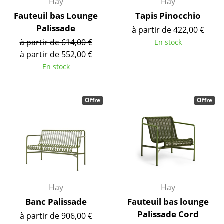
Hay
Hay
Cassina
Fauteuil bas Lounge
Tapis Pinocchio
Fritz Hansen
Palissade
à partir de 422,00 €
à partir de 614,00 €
En stock
HAY
à partir de 552,00 €
Knoll International
En stock
Louis Poulsen
Offre
Offre
Muuto
Nils Holger Moormann
Richard Lampert
Thonet
USM Haller
Hay
Hay
Banc Palissade
Fauteuil bas lounge
Vitra
Palissade Cord
à partir de 906,00 €