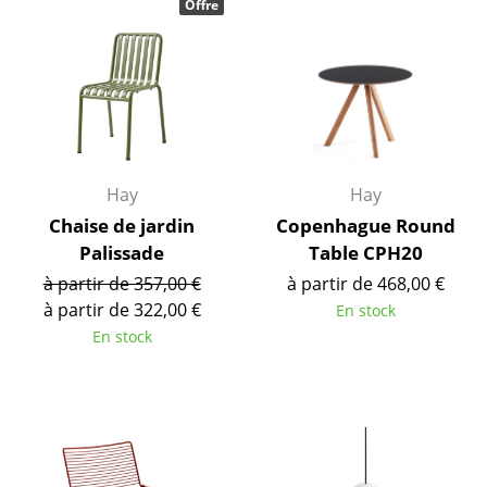
Espaces
Offre
Maison
Salon et Salle de séjour
Cuisine & Salle à manger
Chambre à coucher
Hay
Hay
Chambre enfant
Chaise de jardin
Copenhague Round
Palissade
Table CPH20
Bureau
à partir de 357,00 €
à partir de 468,00 €
Entrée & Couloir
à partir de 322,00 €
En stock
En stock
Salle de Bain
Cellier & Buanderie
Jardin & Balcon