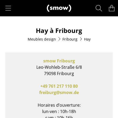
Accéder directement au contenu
Produits
Hay à Fribourg
Sièges
Meubles design
Fribourg
Hay
Chaises de cuisine & salle à manger
Canapés
smow Fribourg
Fauteuils
Leo-Wohleb-Straße 6/8
79098 Fribourg
Fauteuils lounge
Chaises
+49 761 217 110 80
freiburg@smow.de
Chaises cantilever
Horaires d’ouverture:
Chaises et Tabourets de bar
lun-ven : 10h-18h
Tabourets
sam : 10h-16h