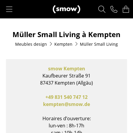
Accéder directement au contenu
Produits
Müller Small Living à Kempten
Sièges
Meubles design
Kempten
Müller Small Living
Chaises de cuisine & salle à manger
Canapés
smow Kempten
Fauteuils
Kaufbeurer Straße 91
87437 Kempten (Allgäu)
Fauteuils lounge
Chaises
+49 831 540 747 12
kempten@smow.de
Chaises cantilever
Horaires d’ouverture:
Chaises et Tabourets de bar
lun-ven : 8h-17h
Tabourets
sam : 10h-14h