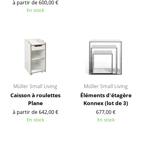
à partir de 600,00 €
Cassina
En stock
Fritz Hansen
HAY
Knoll International
Louis Poulsen
Muuto
Nils Holger Moormann
Müller Small Living
Müller Small Living
Richard Lampert
Caisson à roulettes
Éléments d'étagère
Plane
Konnex (lot de 3)
Thonet
à partir de 642,00 €
677,00 €
USM Haller
En stock
En stock
Vitra