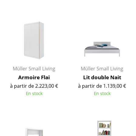
Figurines & Miniatures
Vases
Plateaux
Accessoires de bureau
Boîtes de rangement
Müller Small Living
Müller Small Living
Couvertures
Armoire Flai
Lit double Nait
Coussins
à partir de 2.223,00 €
à partir de 1.139,00 €
En stock
En stock
Tapis
Rideaux
... voir tous les accessoires