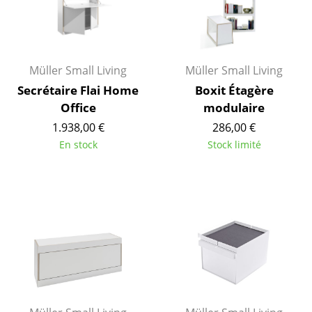
Espaces
Maison
Salon et Salle de séjour
Müller Small Living
Müller Small Living
Cuisine & Salle à manger
Secrétaire Flai Home
Boxit Étagère
Office
modulaire
Chambre à coucher
1.938,00 €
286,00 €
Chambre enfant
En stock
Stock limité
Bureau
Entrée & Couloir
Salle de Bain
Cellier & Buanderie
Jardin & Balcon