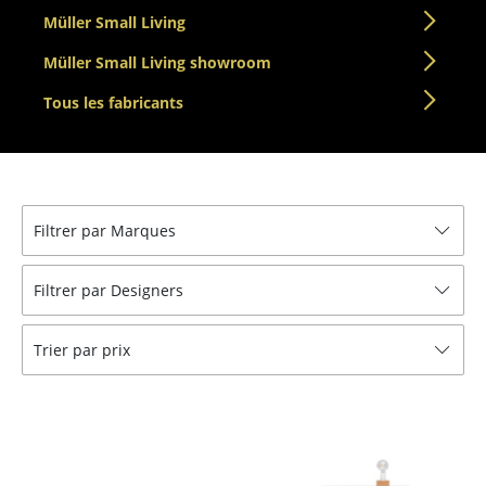
Müller Small Living
Tables de repas
Müller Small Living showroom
Tables d’appoint
Tous les fabricants
Tables basses
Bureaux & Secrétaires
Secrétaires & Tables PC
Filtrer par Marques
Tables de conférence et Pupitres
Filtrer par Designers
Tables hautes & Pupitres
Tables enfants
Trier par prix
Table de jardin
Chariots & Dessertes
Pièces détachées