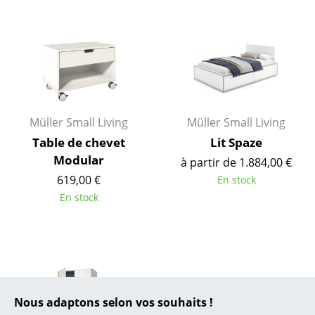
... toutes les marques A-Z
Designers
Alvar Aalto
Arne Jacobsen
Charles & Ray Eames
Müller Small Living
Müller Small Living
Table de chevet
Lit Spaze
Eero Saarinen
Modular
à partir de 1.884,00 €
Egon Eiermann
619,00 €
En stock
En stock
Eileen Gray
Jean Prouvé
Le Corbusier
Ludwig Mies van der Rohe
Nous adaptons selon vos souhaits !