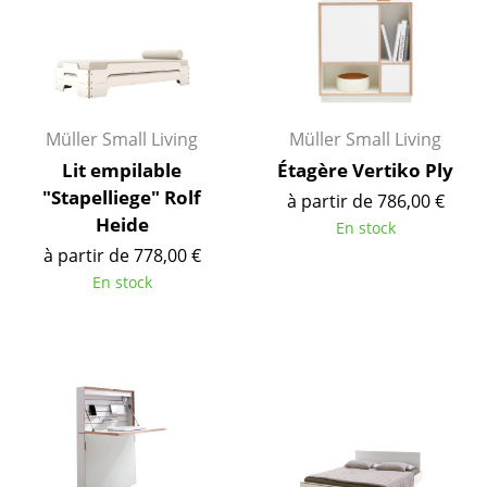
... voir toutes les tables
Rangements
Étagères & Armoires
Müller Small Living
Müller Small Living
Bibliothèques
Lit empilable
Étagère Vertiko Ply
"Stapelliege" Rolf
à partir de 786,00 €
Étagères murales
Heide
En stock
Buffets & Commodes
à partir de 778,00 €
En stock
Meubles TV
Caissons roulants et Meubles d’appoint
Meubles de bar
Garde-robes
Petits rangements