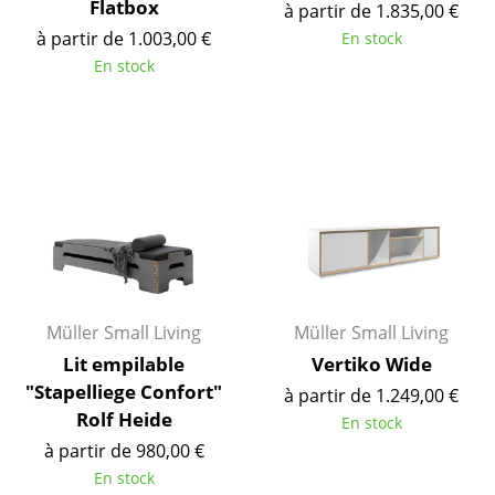
Flatbox
à partir de 1.835,00 €
... voir tous les luminaires
à partir de 1.003,00 €
En stock
En stock
Lits
Lits doubles
Lits simples
Lits empilables
Lits enfants
Tables de chevet et Accessoires de lit
Müller Small Living
Müller Small Living
... voir tous les lits
Lit empilable
Vertiko Wide
"Stapelliege Confort"
à partir de 1.249,00 €
Accessoires
Rolf Heide
En stock
Horloges
à partir de 980,00 €
En stock
Miroirs