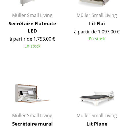
Pièces détachées
Müller Small Living
Müller Small Living
... voir tous les rangements
Secrétaire Flatmate
Lit Flai
LED
à partir de 1.097,00 €
Luminaires
à partir de 1.753,00 €
En stock
Suspensions & Plafonniers
En stock
Lampes de table
Lampes de bureau
Lampadaires et Liseuses
Lampes de sol
Appliques murales
Luminaires d’extérieur
Müller Small Living
Müller Small Living
Secrétaire mural
Lit Plane
Lampes sans fil