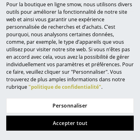
Marcel Breuer
Pour la boutique en ligne smow, nous utilisons divers
outils pour améliorer la fonctionnalité de notre site
Philippe Starck
web et ainsi vous garantir une expérience
Müller Small Living
Müller Small Living
Ronan & Erwan Bouroullec
personnalisée de recherches et d’achats. C’est
Système de
Buffet Aventa avec
pourquoi, nous analysons certaines données,
... tous les designers A-Z
rangement Modular
porte et tiroirs
comme, par exemple, le type d’appareils que vous
Plus
à partir de 894,00 €
utilisez pour visiter notre site web. Si vous n’êtes pas
Thèmes
à partir de 1.080,00 €
en accord avec cela, vous avez la possibilité de gérer
Disponible sous 3-5
individuellement vos paramètres et préférences. Pour
semaines
Disponible sous 3-5
Nouveauté smow
ce faire, veuillez cliquer sur "Personnaliser". Vous
(Délai de livraison donné
semaines
trouverez de plus amples informations dans notre
par le fabricant)
(Délai de livraison donné
Inspiration
rubrique
"politique de confidentialité"
.
par le fabricant)
Éditions spéciales
Classiques du design
Personnaliser
Les femmes dans le design
Accepter tout
Design Bauhaus