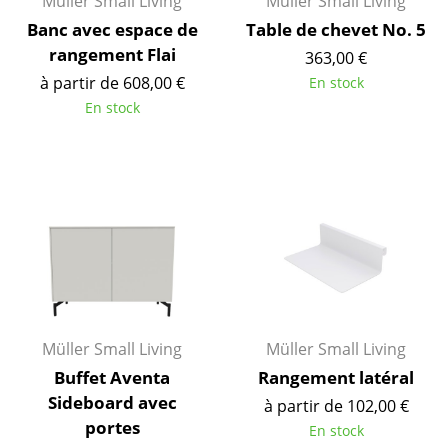
Müller Small Living
Müller Small Living
Bureau
Banc avec espace de
Table de chevet No. 5
Poste de travail
rangement Flai
363,00 €
Bureau de direction
à partir de 608,00 €
En stock
En stock
Salles de réunion
Accueil & Réception
Cantines & Espaces communs
Solutions par branche
Travailler en sécurité
Marques & Designers
Müller Small Living
Müller Small Living
Marques
Buffet Aventa
Rangement latéral
Sideboard avec
à partir de 102,00 €
Artemide
portes
En stock