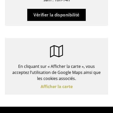
Bancs & Chaises longues
Vérifier la disponibilité
Poufs poires
Chaises de jardin
Chaises enfants
Chaises à bascule
Chaises de bureau
En cliquant sur « Afficher la carte », vous
Chaises de conférence
acceptez l’utilisation de Google Maps ainsi que
les cookies associés.
Fauteuils de direction
Afficher la carte
Pièces détachées
... voir tous les sièges
Tables