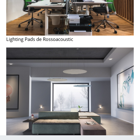
Cassina
Fritz Hansen
HAY
Lighting Pads de Rossoacoustic
Knoll International
Louis Poulsen
Muuto
Nils Holger Moormann
Richard Lampert
Thonet
USM Haller
Vitra