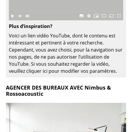
Espaces
Maison
Salon et Salle de séjour
Plus d’inspiration?
Voici un lien vidéo YouTube, dont le contenu est
Cuisine & Salle à manger
intéressant et pertinent à votre recherche.
Chambre à coucher
Cependant, vous avez choisi, pour la navigation sur
nos pages, de ne pas autoriser l’utilisation de
Chambre enfant
YouTube. Si vous souhaitez regarder la vidéo,
veuillez cliquer ici pour modifier vos paramètres.
Bureau
Entrée & Couloir
AGENCER DES BUREAUX AVEC Nimbus &
Rossoacoustic
Salle de Bain
Cellier & Buanderie
Jardin & Balcon