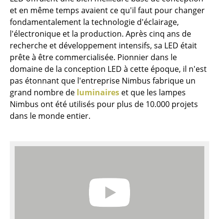
et en même temps avaient ce qu'il faut pour changer
Figurines & Miniatures
fondamentalement la technologie d'éclairage,
l'électronique et la production. Après cinq ans de
Vases
recherche et développement intensifs, sa LED était
Plateaux
prête à être commercialisée. Pionnier dans le
domaine de la conception LED à cette époque, il n'est
Accessoires de bureau
pas étonnant que l'entreprise Nimbus fabrique un
grand nombre de
luminaires
et que les lampes
Boîtes de rangement
Nimbus ont été utilisés pour plus de 10.000 projets
Couvertures
dans le monde entier.
Coussins
Tapis
Rideaux
... voir tous les accessoires