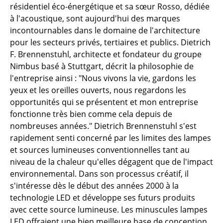
résidentiel éco-énergétique et sa sœur Rosso, dédiée
... voir tous les luminaires
à l'acoustique, sont aujourd'hui des marques
incontournables dans le domaine de l'architecture
Lits
pour les secteurs privés, tertiaires et publics. Dietrich
F. Brennenstuhl, architecte et fondateur du groupe
Lits doubles
Nimbus basé à Stuttgart, décrit la philosophie de
Lits simples
l'entreprise ainsi : "Nous vivons la vie, gardons les
yeux et les oreilles ouverts, nous regardons les
Lits empilables
opportunités qui se présentent et mon entreprise
fonctionne très bien comme cela depuis de
Lits enfants
nombreuses années." Dietrich Brennenstuhl s'est
Tables de chevet et Accessoires de lit
rapidement senti concerné par les limites des lampes
et sources lumineuses conventionnelles tant au
... voir tous les lits
niveau de la chaleur qu'elles dégagent que de l'impact
environnemental. Dans son processus créatif, il
Accessoires
s'intéresse dès le début des années 2000 à la
technologie LED et développe ses futurs produits
Horloges
avec cette source lumineuse. Les minuscules lampes
Miroirs
LED offraient une bien meilleure base de conception