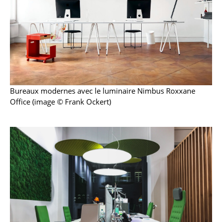
Bureau
Poste de travail
Bureau de direction
Salles de réunion
Accueil & Réception
Bureaux modernes avec le luminaire Nimbus Roxxane
Cantines & Espaces communs
Office (image © Frank Ockert)
Solutions par branche
Travailler en sécurité
Marques & Designers
Marques
Artemide