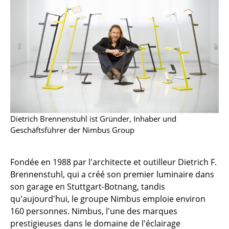
Pièces détachées
... voir tous les rangements
Luminaires
Suspensions & Plafonniers
Lampes de table
Dietrich Brennenstuhl ist Gründer, Inhaber und
Lampes de bureau
Geschäftsführer der Nimbus Group
Lampadaires et Liseuses
Lampes de sol
Fondée en 1988 par l'architecte et outilleur Dietrich F.
Brennenstuhl, qui a créé son premier luminaire dans
Appliques murales
son garage en Stuttgart-Botnang, tandis
qu'aujourd'hui, le groupe Nimbus emploie environ
Luminaires d’extérieur
160 personnes. Nimbus, l'une des marques
Lampes sans fil
prestigieuses dans le domaine de l'éclairage