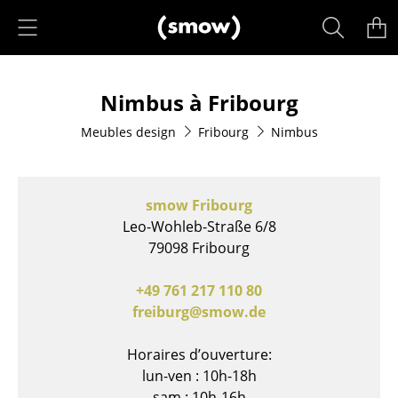
Accéder directement au contenu
Produits
Nimbus à Fribourg
Sièges
Meubles design
Fribourg
Nimbus
Chaises de cuisine & salle à manger
Canapés
smow Fribourg
Fauteuils
Leo-Wohleb-Straße 6/8
79098 Fribourg
Fauteuils lounge
Chaises
+49 761 217 110 80
freiburg@smow.de
Chaises cantilever
Horaires d’ouverture:
Chaises et Tabourets de bar
lun-ven : 10h-18h
Tabourets
sam : 10h-16h