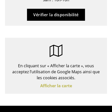
Bancs & Chaises longues
Vérifier la disponibilité
Poufs poires
Chaises de jardin
Chaises enfants
Chaises à bascule
Chaises de bureau
En cliquant sur « Afficher la carte », vous
Chaises de conférence
acceptez l’utilisation de Google Maps ainsi que
les cookies associés.
Fauteuils de direction
Afficher la carte
Pièces détachées
... voir tous les sièges
Tables