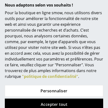
... toutes les marques A-Z
Nous adaptons selon vos souhaits !
Lighting Pads pour un espace d'accueil moderne (image ©
DesignRaum GmbH)
Designers
Pour la boutique en ligne smow, nous utilisons divers
outils pour améliorer la fonctionnalité de notre site
Alvar Aalto
web et ainsi vous garantir une expérience
personnalisée de recherches et d’achats. C’est
Arne Jacobsen
pourquoi, nous analysons certaines données,
Charles & Ray Eames
comme, par exemple, le type d’appareils que vous
utilisez pour visiter notre site web. Si vous n’êtes pas
Eero Saarinen
en accord avec cela, vous avez la possibilité de gérer
individuellement vos paramètres et préférences. Pour
Egon Eiermann
ce faire, veuillez cliquer sur "Personnaliser". Vous
Eileen Gray
trouverez de plus amples informations dans notre
rubrique
"politique de confidentialité"
.
Jean Prouvé
Le Corbusier
Personnaliser
Roxxane Home de Nimbus pour le Home Office (image ©
Frank Ockert)
Ludwig Mies van der Rohe
Accepter tout