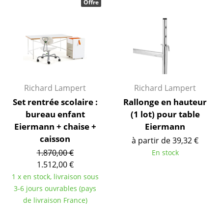
Espaces
Offre
Maison
Salon et Salle de séjour
Cuisine & Salle à manger
Chambre à coucher
Richard Lampert
Richard Lampert
Chambre enfant
Set rentrée scolaire :
Rallonge en hauteur
bureau enfant
(1 lot) pour table
Bureau
Eiermann + chaise +
Eiermann
caisson
Entrée & Couloir
à partir de 39,32 €
1.870,00 €
En stock
Salle de Bain
1.512,00 €
1 x en stock, livraison sous
Cellier & Buanderie
3-6 jours ouvrables (pays
Jardin & Balcon
de livraison France)