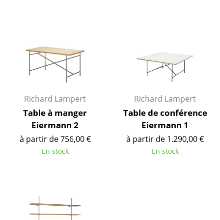
Bureau
Poste de travail
Bureau de direction
Salles de réunion
Accueil & Réception
Richard Lampert
Richard Lampert
Cantines & Espaces communs
Table à manger
Table de conférence
Solutions par branche
Eiermann 2
Eiermann 1
Travailler en sécurité
à partir de 756,00 €
à partir de 1.290,00 €
En stock
En stock
Marques & Designers
Marques
Artemide