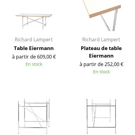
Pièces détachées
... voir tous les rangements
Luminaires
Richard Lampert
Richard Lampert
Suspensions & Plafonniers
Table Eiermann
Plateau de table
Eiermann
à partir de 609,00 €
Lampes de table
à partir de 252,00 €
En stock
Lampes de bureau
En stock
Lampadaires et Liseuses
Lampes de sol
Appliques murales
Luminaires d’extérieur
Lampes sans fil