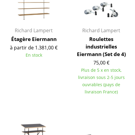
Cassina
Fritz Hansen
HAY
Richard Lampert
Richard Lampert
Étagère Eiermann
Roulettes
Knoll International
industrielles
à partir de 1.381,00 €
Louis Poulsen
Eiermann (Set de 4)
En stock
75,00 €
Muuto
Plus de 5 x en stock,
Nils Holger Moormann
livraison sous 2-5 jours
ouvrables (pays de
Richard Lampert
livraison France)
Thonet
USM Haller
Vitra