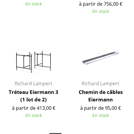
à partir de 756,00 €
En stock
Figurines & Miniatures
En stock
Vases
Plateaux
Accessoires de bureau
Boîtes de rangement
Couvertures
Coussins
Richard Lampert
Richard Lampert
Tréteau Eiermann 3
Chemin de câbles
Tapis
(1 lot de 2)
Eiermann
Rideaux
à partir de 413,00 €
à partir de 95,00 €
En stock
En stock
... voir tous les accessoires