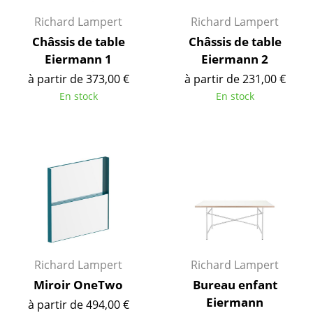
... voir tous les luminaires
Richard Lampert
Richard Lampert
Châssis de table
Châssis de table
Lits
Eiermann 1
Eiermann 2
à partir de 373,00 €
à partir de 231,00 €
Lits doubles
En stock
En stock
Lits simples
Lits empilables
Lits enfants
Tables de chevet et Accessoires de lit
... voir tous les lits
Accessoires
Richard Lampert
Richard Lampert
Horloges
Miroir OneTwo
Bureau enfant
Eiermann
à partir de 494,00 €
Miroirs