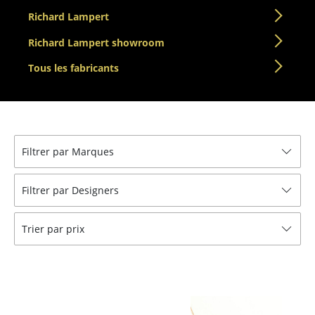
Richard Lampert
... voir toutes les tables
Richard Lampert showroom
Rangements
Tous les fabricants
Étagères & Armoires
Bibliothèques
Étagères murales
Filtrer par Marques
Buffets & Commodes
Filtrer par Designers
Meubles TV
Caissons roulants et Meubles d’appoint
Trier par prix
Meubles de bar
Garde-robes
Petits rangements