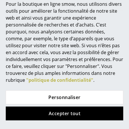
Marcel Breuer
Pour la boutique en ligne smow, nous utilisons divers
Ajusteur de niveau
Support de plateau
outils pour améliorer la fonctionnalité de notre site
Philippe Starck
pour piétements
Eiermann
web et ainsi vous garantir une expérience
Eiermann 1 + 2
126,00 €
Ronan & Erwan Bouroullec
personnalisée de recherches et d’achats. C’est
23,20 €
En stock
pourquoi, nous analysons certaines données,
... tous les designers A-Z
Plus de 5 x en stock,
comme, par exemple, le type d’appareils que vous
livraison sous 2-5 jours
utilisez pour visiter notre site web. Si vous n’êtes pas
Thèmes
ouvrables (pays de
en accord avec cela, vous avez la possibilité de gérer
livraison France)
individuellement vos paramètres et préférences. Pour
Nouveauté smow
ce faire, veuillez cliquer sur "Personnaliser". Vous
trouverez de plus amples informations dans notre
Inspiration
rubrique
"politique de confidentialité"
.
Éditions spéciales
Classiques du design
Personnaliser
Les femmes dans le design
Accepter tout
Design Bauhaus
Richard Lampert
Richard Lampert