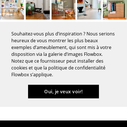
Tables de repas
Tables d’appoint
Tables basses
Souhaitez-vous plus d’inspiration ? Nous serions
heureux de vous montrer les plus beaux
Bureaux & Secrétaires
exemples d’ameublement, qui sont mis à votre
disposition via la galerie d’images Flowbox.
Secrétaires & Tables PC
Notez que ce fournisseur peut installer des
Tables de conférence et Pupitres
cookies et que la politique de confidentialité
Flowbox s’applique.
Tables hautes & Pupitres
Tables enfants
Oui, je veux voir!
Table de jardin
Chariots & Dessertes
Pièces détachées