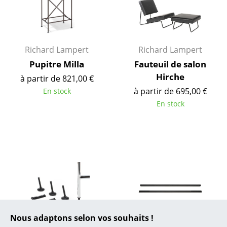
... toutes les marques A-Z
Designers
Alvar Aalto
Richard Lampert
Richard Lampert
Pupitre Milla
Fauteuil de salon
Arne Jacobsen
Hirche
à partir de 821,00 €
Charles & Ray Eames
à partir de 695,00 €
En stock
En stock
Eero Saarinen
Egon Eiermann
Eileen Gray
Jean Prouvé
Le Corbusier
Ludwig Mies van der Rohe
Nous adaptons selon vos souhaits !
Richard Lampert
Richard Lampert