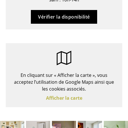
Bancs & Chaises longues
Vérifier la disponibilité
Poufs poires
Chaises de jardin
Chaises enfants
Chaises à bascule
Chaises de bureau
En cliquant sur « Afficher la carte », vous
Chaises de conférence
acceptez l’utilisation de Google Maps ainsi que
les cookies associés.
Fauteuils de direction
Afficher la carte
Pièces détachées
... voir tous les sièges
Tables