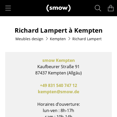
Accéder directement au contenu
Produits
Richard Lampert à Kempten
Sièges
Meubles design
Kempten
Richard Lampert
Chaises de cuisine & salle à manger
Canapés
smow Kempten
Fauteuils
Kaufbeurer Straße 91
87437 Kempten (Allgäu)
Fauteuils lounge
Chaises
+49 831 540 747 12
kempten@smow.de
Chaises cantilever
Horaires d’ouverture:
Chaises et Tabourets de bar
lun-ven : 8h-17h
Tabourets
sam : 10h-14h