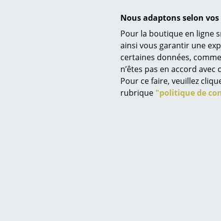
Aimeriez-vou
Nous adaptons selon vos 
Waidmarkt 1
vos besoins 
Pour la boutique en ligne s
planificatio
ainsi vous garantir une ex
de votre no
certaines données, comme, p
créative et 
n’êtes pas en accord avec c
organisons 
Pour ce faire, veuillez cli
rubrique
"politique de con
Vous cherc
le choix d'
avec l'aide 
vous proposo
tenant comp
Qu'il s'agi
la planificat
planificatio
de votre pro