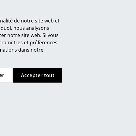
ement intérieur à Cologne ? Rendez-nous visite au
pour votre espace de vie et de travail en fonction de
ller sur l'aménagement de votre maison ainsi que sur la
nalité de notre site web et
agement intérieur global avec les visuels correspondants
urquoi, nous analysons
s de notre atelier de projet smow à Cologne, forge
er notre site web. Si vous
s concepts sur mesure avec nos architectes d'intérieur et
paramètres et préférences.
design et de l'architecture.
ormations dans notre
s volontiers sur la planification de votre bureau ou sur
haitez meubler l'ensemble de votre bureau à Cologne
er
Accepter tout
 et de la planification à la réalisation. En outre, nous
ts et de budget ainsi que des services de planification
ménagement intérieur global, smow Cologne se charge de
étente est également votre interlocuteur pour la
e bien entendu dans toutes les étapes de la planification