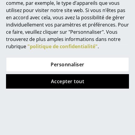
comme, par exemple, le type d’appareils que vous
également se charger du montage ou de la
utilisez pour visiter notre site web. Si vous n’êtes pas
transformation de meubles achetés chez nous pour
en accord avec cela, vous avez la possibilité de gérer
de petits projets d'agencement à Munich.
individuellement vos paramètres et préférences. Pour
ce faire, veuillez cliquer sur "Personnaliser". Vous
trouverez de plus amples informations dans notre
Nos marques Munich
rubrique
"politique de confidentialité"
.
Personnaliser
Accepter tout