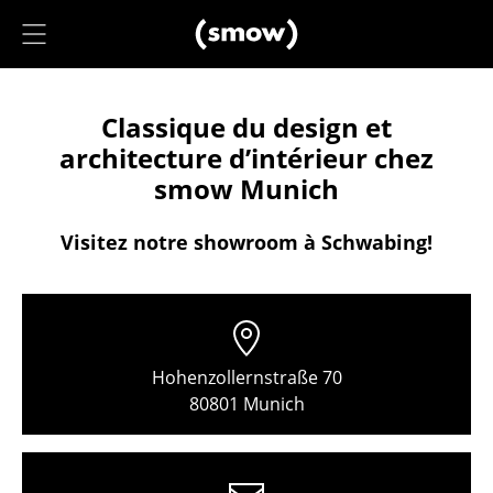
Accéder directement au contenu
Planification projet
Classique du design et
Conseil agencement
architecture d’intérieur chez
Références
smow Munich
Stores
Visitez notre showroom à Schwabing!
Berlin
Chemnitz
Düsseldorf
Hohenzollernstraße 70
Essen
80801 Munich
Francfort
Fribourg