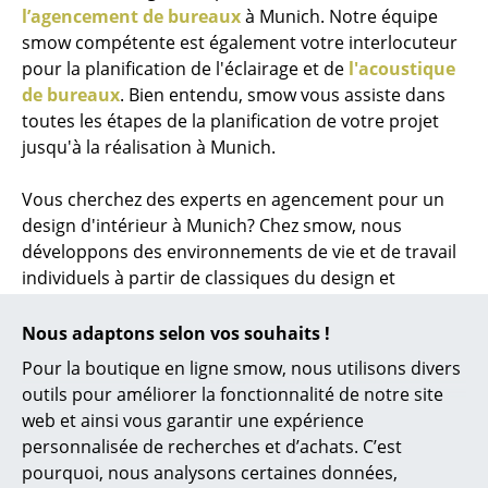
l’agencement de bureaux
à Munich. Notre équipe
smow compétente est également votre interlocuteur
pour la planification de l'éclairage et de
l'acoustique
de bureaux
. Bien entendu, smow vous assiste dans
toutes les étapes de la planification de votre projet
jusqu'à la réalisation à Munich.
Vous cherchez des experts en agencement pour un
design d'intérieur à Munich? Chez smow, nous
développons des environnements de vie et de travail
individuels à partir de classiques du design et
d'accessoires modernes. Que vous souhaitiez
meubler votre bureau ou votre maison : nous
Nous adaptons selon vos souhaits !
sommes votre partenaire pour la planification de
Pour la boutique en ligne smow, nous utilisons divers
projets sur mesure à Munich. Une fois que la décision
outils pour améliorer la fonctionnalité de notre site
pour votre nouvel ameublement de maison ou lieu de
web et ainsi vous garantir une expérience
travail a été prise, nous livrons vos meubles
personnalisée de recherches et d’achats. C’est
directement à domicile ou à votre bureau. Si vous le
pourquoi, nous analysons certaines données,
souhaitez, notre équipe de livraison formée peut