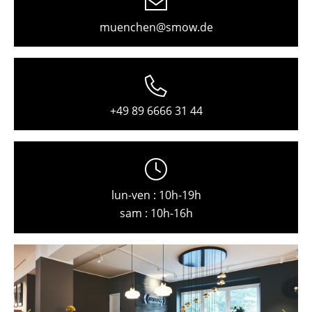
Hambourg
muenchen@smow.de
Hanovre
Kempten
Cologne
+49 89 6666 31 44
Constance
Leipzig
Mayence
lun-ven : 10h-19h
sam : 10h-16h
Munich
Nuremberg
Schwarzwald
Soleure