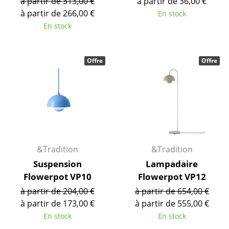
Espaces
à partir de 313,00 €
à partir de 36,00 €
à partir de 266,00 €
En stock
Maison
En stock
Salon et Salle de séjour
Offre
Offre
Cuisine & Salle à manger
Chambre à coucher
Chambre enfant
Bureau
Entrée & Couloir
&Tradition
&Tradition
Suspension
Lampadaire
Salle de Bain
Flowerpot VP10
Flowerpot VP12
Cellier & Buanderie
à partir de 204,00 €
à partir de 654,00 €
à partir de 173,00 €
à partir de 555,00 €
Jardin & Balcon
En stock
En stock