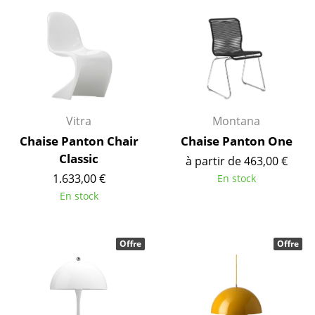
Pièces détachées
... voir tous les rangements
Luminaires
Suspensions & Plafonniers
Vitra
Montana
Lampes de table
Chaise Panton Chair
Chaise Panton One
Classic
à partir de 463,00 €
Lampes de bureau
1.633,00 €
En stock
Lampadaires et Liseuses
En stock
Lampes de sol
Offre
Offre
Appliques murales
Luminaires d’extérieur
Lampes sans fil