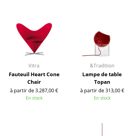
Bureau
Poste de travail
Bureau de direction
Salles de réunion
Accueil & Réception
Cantines & Espaces communs
Vitra
&Tradition
Solutions par branche
Fauteuil Heart Cone
Lampe de table
Chair
Topan
Travailler en sécurité
à partir de 3.287,00 €
à partir de 313,00 €
En stock
En stock
Marques & Designers
Marques
Artemide