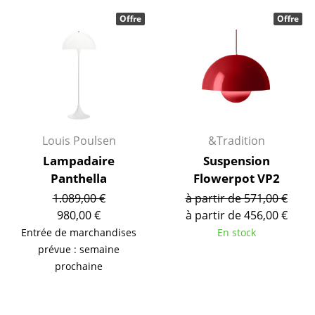
... voir toutes les tables
Offre
Offre
Rangements
Étagères & Armoires
Bibliothèques
Étagères murales
Louis Poulsen
&Tradition
Lampadaire
Suspension
Buffets & Commodes
Panthella
Flowerpot VP2
Meubles TV
1.089,00 €
à partir de 571,00 €
980,00 €
à partir de 456,00 €
Caissons roulants et Meubles d’appoint
Entrée de marchandises
En stock
Meubles de bar
prévue : semaine
prochaine
Garde-robes
Petits rangements