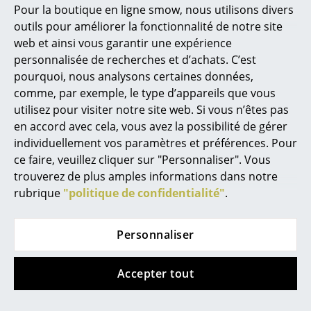
Marcel Breuer
Pour la boutique en ligne smow, nous utilisons divers
Panthella 400
Junior
outils pour améliorer la fonctionnalité de notre site
Philippe Starck
847,00 €
230,00 €
web et ainsi vous garantir une expérience
762,00 €
En stock
Ronan & Erwan Bouroullec
personnalisée de recherches et d’achats. C’est
1 x en stock, livraison sous
pourquoi, nous analysons certaines données,
2-5 jours ouvrables (pays
... tous les designers A-Z
comme, par exemple, le type d’appareils que vous
de livraison France)
utilisez pour visiter notre site web. Si vous n’êtes pas
Thèmes
en accord avec cela, vous avez la possibilité de gérer
individuellement vos paramètres et préférences. Pour
Offre
Nouveauté smow
ce faire, veuillez cliquer sur "Personnaliser". Vous
trouverez de plus amples informations dans notre
Inspiration
rubrique
"politique de confidentialité"
.
Éditions spéciales
Classiques du design
Personnaliser
Les femmes dans le design
Montana
Louis Poulsen
Accepter tout
Étagère Panton Wire
Lampe de table
Design Bauhaus
Low
Panthella 320