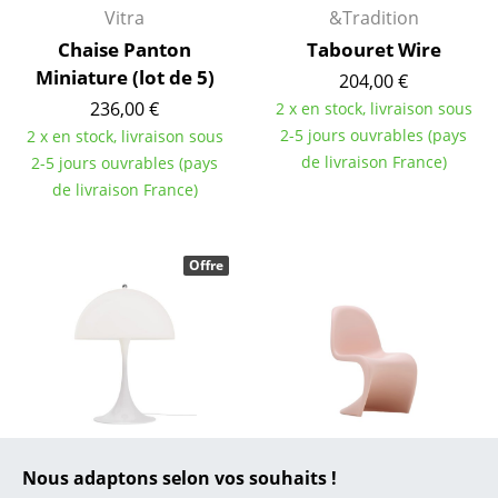
... toutes les marques A-Z
Vitra
&Tradition
Chaise Panton
Tabouret Wire
Designers
Miniature (lot de 5)
204,00 €
Alvar Aalto
236,00 €
2 x en stock, livraison sous
2-5 jours ouvrables (pays
2 x en stock, livraison sous
Arne Jacobsen
de livraison France)
2-5 jours ouvrables (pays
Charles & Ray Eames
de livraison France)
Eero Saarinen
Offre
Egon Eiermann
Eileen Gray
Jean Prouvé
Le Corbusier
Ludwig Mies van der Rohe
Louis Poulsen
Vitra
Nous adaptons selon vos souhaits !
Lampe de table
Chaise enfant Panton