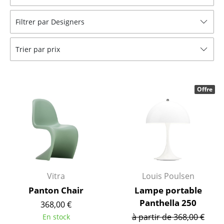
Bancs & Chaises longues
Filtrer par Designers
Poufs poires
Trier par prix
Chaises de jardin
Chaises enfants
Offre
Chaises à bascule
Chaises de bureau
Chaises de conférence
Fauteuils de direction
Vitra
Louis Poulsen
Pièces détachées
Panton Chair
Lampe portable
... voir tous les sièges
Panthella 250
368,00 €
à partir de 368,00 €
En stock
Tables