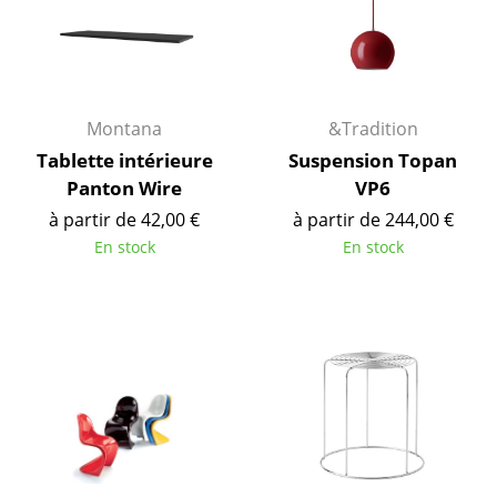
Cassina
Fritz Hansen
HAY
Montana
&Tradition
Knoll International
Tablette intérieure
Suspension Topan
Louis Poulsen
Panton Wire
VP6
à partir de 42,00 €
à partir de 244,00 €
Muuto
En stock
En stock
Nils Holger Moormann
Richard Lampert
Thonet
USM Haller
Vitra