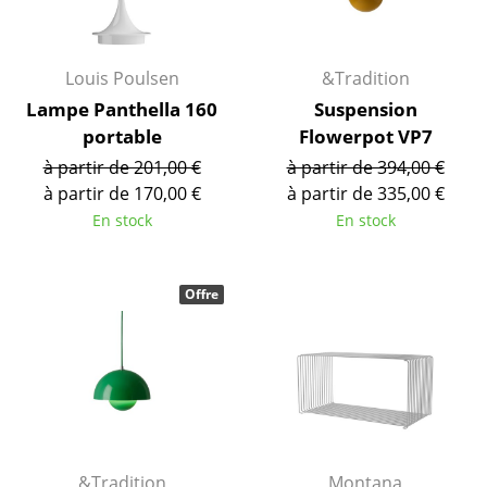
... voir tous les luminaires
Louis Poulsen
&Tradition
Lits
Lampe Panthella 160
Suspension
Lits doubles
portable
Flowerpot VP7
à partir de 201,00 €
à partir de 394,00 €
Lits simples
à partir de 170,00 €
à partir de 335,00 €
Lits empilables
En stock
En stock
Lits enfants
Offre
Tables de chevet et Accessoires de lit
... voir tous les lits
Accessoires
Horloges
Miroirs
&Tradition
Montana