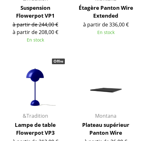
Suspension
Étagère Panton Wire
Figurines & Miniatures
Flowerpot VP1
Extended
Vases
à partir de 244,00 €
à partir de 336,00 €
à partir de 208,00 €
En stock
Plateaux
En stock
Accessoires de bureau
Boîtes de rangement
Offre
Couvertures
Coussins
Tapis
Rideaux
&Tradition
Montana
... voir tous les accessoires
Lampe de table
Plateau supérieur
Flowerpot VP3
Panton Wire