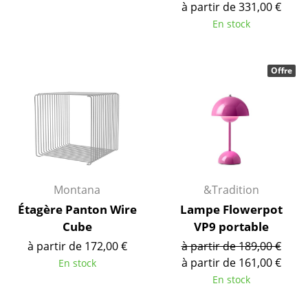
à partir de 331,00 €
Tables de repas
En stock
Tables d’appoint
Offre
Tables basses
Bureaux & Secrétaires
Secrétaires & Tables PC
Tables de conférence et Pupitres
Tables hautes & Pupitres
Montana
&Tradition
Étagère Panton Wire
Lampe Flowerpot
Tables enfants
Cube
VP9 portable
Table de jardin
à partir de 172,00 €
à partir de 189,00 €
à partir de 161,00 €
En stock
Chariots & Dessertes
En stock
Pièces détachées