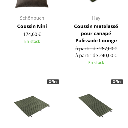
... voir tous les luminaires
Schönbuch
Hay
Lits
Coussin Nini
Coussin matelassé
Lits doubles
pour canapé
174,00 €
Palissade Lounge
En stock
Lits simples
à partir de 267,00 €
à partir de 240,00 €
Lits empilables
En stock
Lits enfants
Tables de chevet et Accessoires de lit
Offre
Offre
... voir tous les lits
Accessoires
Horloges
Miroirs