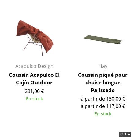
Tables de repas
Tables d’appoint
Tables basses
Bureaux & Secrétaires
Secrétaires & Tables PC
Acapulco Design
Hay
Tables de conférence et Pupitres
Coussin Acapulco El
Coussin piqué pour
Cojín Outdoor
chaise longue
Tables hautes & Pupitres
Palissade
281,00 €
Tables enfants
à partir de 130,00 €
En stock
à partir de 117,00 €
Table de jardin
En stock
Chariots & Dessertes
Pièces détachées
Offre