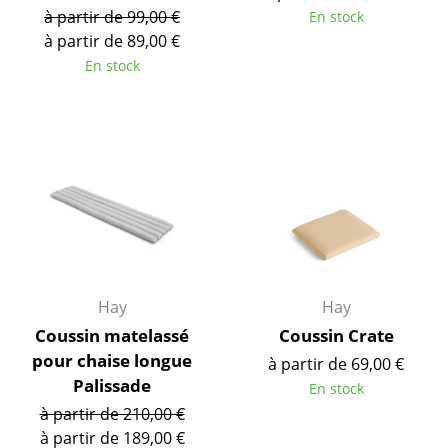
Bureau
à partir de 99,00 €
En stock
à partir de 89,00 €
Poste de travail
En stock
Bureau de direction
Salles de réunion
Accueil & Réception
Cantines & Espaces communs
Solutions par branche
Travailler en sécurité
Hay
Hay
Coussin matelassé
Coussin Crate
Marques & Designers
pour chaise longue
à partir de 69,00 €
Marques
Palissade
En stock
à partir de 210,00 €
Artemide
à partir de 189,00 €