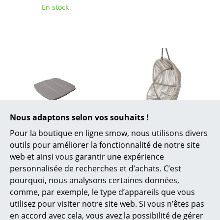
Cassina
En stock
Fritz Hansen
HAY
Knoll International
Louis Poulsen
Muuto
Nous adaptons selon vos souhaits !
Nils Holger Moormann
Cane-line
Cane-line
Pour la boutique en ligne smow, nous utilisons divers
Coussin pour chaise
Fauteuil suspendu
Richard Lampert
outils pour améliorer la fonctionnalité de notre site
Breeze
Hive
web et ainsi vous garantir une expérience
Thonet
à partir de 75,00 €
1.794,00 €
personnalisée de recherches et d’achats. C’est
En stock
En stock
pourquoi, nous analysons certaines données,
USM Haller
comme, par exemple, le type d’appareils que vous
Vitra
utilisez pour visiter notre site web. Si vous n’êtes pas
en accord avec cela, vous avez la possibilité de gérer