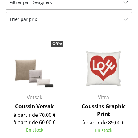
Filtrer par Designers
Bancs & Chaises longues
Trier par prix
Poufs poires
Chaises de jardin
Offre
Chaises enfants
Chaises à bascule
Chaises de bureau
Chaises de conférence
Fauteuils de direction
Vetsak
Vitra
Coussin Vetsak
Coussins Graphic
Pièces détachées
Print
à partir de 70,00 €
... voir tous les sièges
à partir de 60,00 €
à partir de 89,00 €
En stock
En stock
Tables