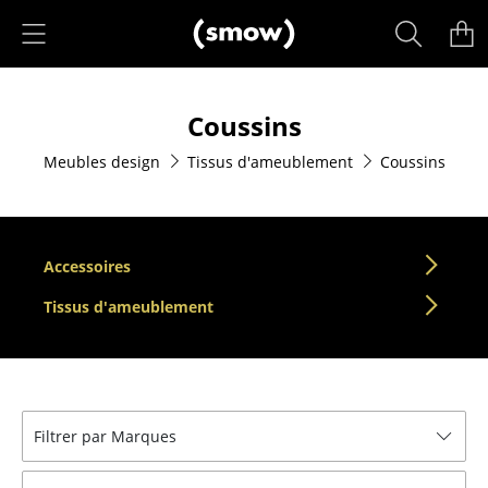
Accéder directement au contenu
Produits
Coussins
Sièges
Meubles design
Tissus d'ameublement
Coussins
Chaises de cuisine & salle à manger
Canapés
Fauteuils
Accessoires
Fauteuils lounge
Tissus d'ameublement
Chaises
Chaises cantilever
Filtrer par Marques
Chaises et Tabourets de bar
Tabourets