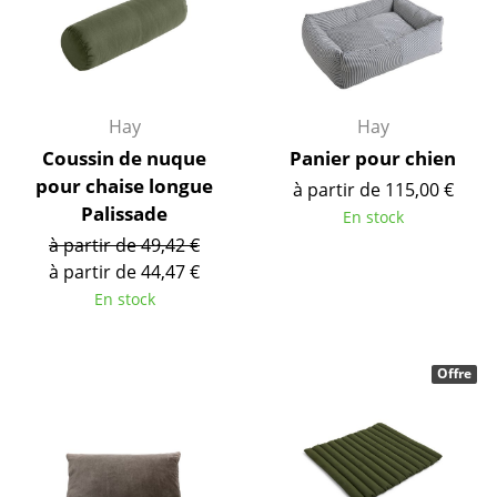
Pièces détachées
... voir tous les rangements
Hay
Hay
Luminaires
Coussin de nuque
Panier pour chien
Suspensions & Plafonniers
pour chaise longue
à partir de 115,00 €
Palissade
Lampes de table
En stock
à partir de 49,42 €
Lampes de bureau
à partir de 44,47 €
En stock
Lampadaires et Liseuses
Lampes de sol
Offre
Appliques murales
Luminaires d’extérieur
Lampes sans fil