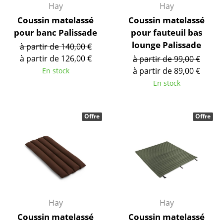
Hay
Hay
Figurines & Miniatures
Coussin matelassé
Coussin matelassé
pour banc Palissade
pour fauteuil bas
Vases
lounge Palissade
à partir de 140,00 €
Plateaux
à partir de 126,00 €
à partir de 99,00 €
à partir de 89,00 €
En stock
Accessoires de bureau
En stock
Boîtes de rangement
Couvertures
Offre
Offre
Coussins
Tapis
Rideaux
... voir tous les accessoires
Hay
Hay
Coussin matelassé
Coussin matelassé