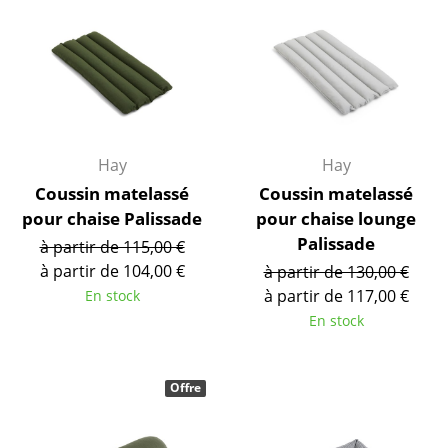
... voir toutes les tables
Rangements
Étagères & Armoires
Bibliothèques
Hay
Hay
Coussin matelassé
Coussin matelassé
Étagères murales
pour chaise Palissade
pour chaise lounge
Buffets & Commodes
Palissade
à partir de 115,00 €
à partir de 104,00 €
à partir de 130,00 €
Meubles TV
à partir de 117,00 €
En stock
Caissons roulants et Meubles d’appoint
En stock
Meubles de bar
Offre
Garde-robes
Petits rangements