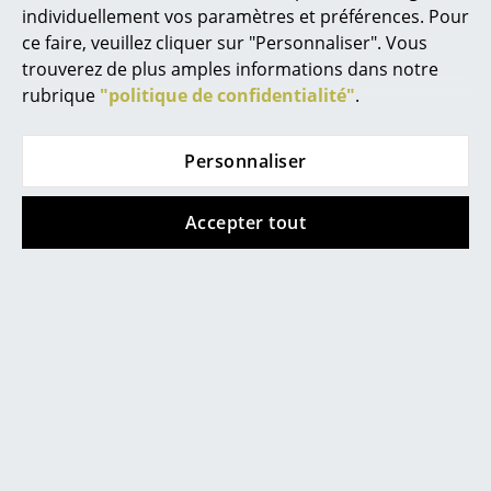
... toutes les marques A-Z
individuellement vos paramètres et préférences. Pour
ce faire, veuillez cliquer sur "Personnaliser". Vous
Designers
trouverez de plus amples informations dans notre
rubrique
"politique de confidentialité"
.
Alvar Aalto
Arne Jacobsen
Personnaliser
Cane-line
Cane-line
Charles & Ray Eames
Coussin de dossier
Coussin de nuque
Accepter tout
fauteuil Choice
Hive
Eero Saarinen
à partir de 176,00 €
à partir de 161,00 €
Egon Eiermann
En stock
En stock
Eileen Gray
Jean Prouvé
Offre
Le Corbusier
Ludwig Mies van der Rohe