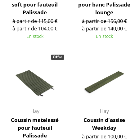
Espaces
soft pour fauteuil
pour banc Palissade
Palissade
lounge
Maison
à partir de 115,00 €
à partir de 156,00 €
Salon et Salle de séjour
à partir de 104,00 €
à partir de 140,00 €
En stock
En stock
Cuisine & Salle à manger
Chambre à coucher
Offre
Chambre enfant
Bureau
Entrée & Couloir
Salle de Bain
Hay
Hay
Cellier & Buanderie
Coussin matelassé
Coussin d'assise
Jardin & Balcon
pour fauteuil
Weekday
Palissade
à partir de 100,00 €