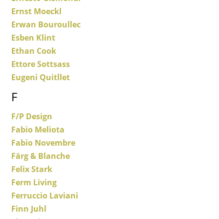
Bureau
Ernst Moeckl
Poste de travail
Erwan Bouroullec
Esben Klint
Bureau de direction
Ethan Cook
Salles de réunion
Ettore Sottsass
Eugeni Quitllet
Accueil & Réception
F
Cantines & Espaces communs
F/P Design
Solutions par branche
Fabio Meliota
Travailler en sécurité
Fabio Novembre
Färg & Blanche
Marques & Designers
Felix Stark
Ferm Living
Marques
Ferruccio Laviani
Artemide
Finn Juhl