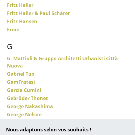
... toutes les marques A-Z
Fritz Haller
Fritz Haller & Paul Schärer
Designers
Fritz Hansen
Alvar Aalto
Front
Arne Jacobsen
G
Charles & Ray Eames
G. Mattioli & Gruppo Architetti Urbanisti Città
Eero Saarinen
Nuova
Gabriel Tan
Egon Eiermann
GamFratesi
Eileen Gray
García Cumini
Gebrüder Thonet
Jean Prouvé
George Nakashima
Le Corbusier
George Nelson
George Nelson & Charles Pollock
Ludwig Mies van der Rohe
Nous adaptons selon vos souhaits !
Gerrit T. Rietveld