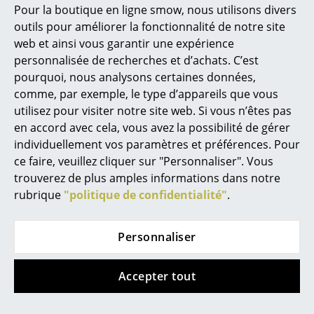
Marcel Breuer
Giancarlo Fassina
Pour la boutique en ligne smow, nous utilisons divers
outils pour améliorer la fonctionnalité de notre site
Gianfranco Frattini
Philippe Starck
web et ainsi vous garantir une expérience
Gino Colombini
Ronan & Erwan Bouroullec
personnalisée de recherches et d’achats. C’est
Gio Ponti
pourquoi, nous analysons certaines données,
... tous les designers A-Z
Giotto Stoppino
comme, par exemple, le type d’appareils que vous
Giulio Iacchetti
utilisez pour visiter notre site web. Si vous n’êtes pas
Thèmes
Giuseppe Maurizio Scutellà
en accord avec cela, vous avez la possibilité de gérer
Glen Oliver Löw
individuellement vos paramètres et préférences. Pour
Nouveauté smow
Grau
ce faire, veuillez cliquer sur "Personnaliser". Vous
trouverez de plus amples informations dans notre
Inspiration
Gregor Faubel
rubrique
"politique de confidentialité"
.
Grégory Cibert
Éditions spéciales
Greta M. Grossman
Classiques du design
Guilherme Torres
Personnaliser
H
Les femmes dans le design
Accepter tout
Design Bauhaus
Hadi Teherani
Håg