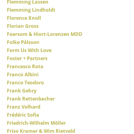
Flemming Lassen
Cassina
Flemming Lindholdt
Fritz Hansen
Florence Knoll
Florian Gross
HAY
Foersom & Hiort-Lorenzen MDD
Knoll International
Folke Pålsson
Form Us With Love
Louis Poulsen
Foster + Partners
Muuto
Francesco Rota
Nils Holger Moormann
Franco Albini
Franco Teodoro
Richard Lampert
Frank Gehry
Thonet
Frank Rettenbacher
Franz Volhard
USM Haller
Frédéric Sofia
Vitra
Friedrich-Wilhelm Möller
Friso Kramer & Wim Rietveld