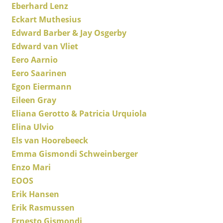
Espaces
Eberhard Lenz
Eckart Muthesius
Maison
Edward Barber & Jay Osgerby
Salon et Salle de séjour
Edward van Vliet
Eero Aarnio
Cuisine & Salle à manger
Eero Saarinen
Chambre à coucher
Egon Eiermann
Eileen Gray
Chambre enfant
Eliana Gerotto & Patricia Urquiola
Bureau
Elina Ulvio
Entrée & Couloir
Els van Hoorebeeck
Emma Gismondi Schweinberger
Salle de Bain
Enzo Mari
Cellier & Buanderie
EOOS
Erik Hansen
Jardin & Balcon
Erik Rasmussen
Ernesto Gismondi