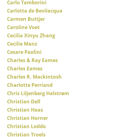
Carlo Tamborini
Pièces détachées
Carlotta de Bevilacqua
Carmen Buttjer
... voir tous les rangements
Caroline Voet
Luminaires
Cecilia Xinyu Zhang
Cecilie Manz
Suspensions & Plafonniers
Cesare Paolini
Lampes de table
Charles & Ray Eames
Charles Eames
Lampes de bureau
Charles R. Mackintosh
Lampadaires et Liseuses
Charlotte Perriand
Chris Liljenberg Halstrøm
Lampes de sol
Christian Dell
Appliques murales
Christian Haas
Christian Horner
Luminaires d’extérieur
Christian Loddo
Lampes sans fil
Christian Troels