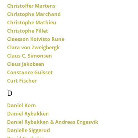
Christoffer Martens
... voir tous les luminaires
Christophe Marchand
Christophe Mathieu
Lits
Christophe Pillet
Lits doubles
Claesson Koivisto Rune
Clara von Zweigbergk
Lits simples
Claus C. Simonsen
Lits empilables
Claus Jakobsen
Lits enfants
Constance Guisset
Curt Fischer
Tables de chevet et Accessoires de lit
D
... voir tous les lits
Daniel Kern
Accessoires
Daniel Rybakken
Daniel Rybakken & Andreas Engesvik
Horloges
Danielle Siggerud
Miroirs