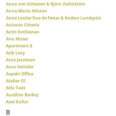
Anna von Schewen & Björn Dahlström
Tables de repas
Anna-Maria Nilsson
Anne Louise Due de Fønss & Anders Lundqvist
Tables d’appoint
Antonio Citterio
Tables basses
Antti Kotilainen
Anu Moser
Bureaux & Secrétaires
Apartment 8
Secrétaires & Tables PC
Arik Levy
Arne Jacobsen
Tables de conférence et Pupitres
Arno Votteler
Tables hautes & Pupitres
Aspekt Office
Atelier Oï
Tables enfants
Atle Tveit
Table de jardin
Aurélien Barbry
Axel Kufus
Chariots & Dessertes
B
Pièces détachées