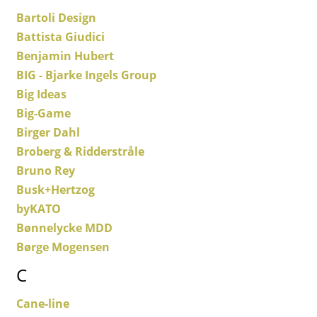
Bartoli Design
... voir toutes les tables
Battista Giudici
Rangements
Benjamin Hubert
BIG - Bjarke Ingels Group
Étagères & Armoires
Big Ideas
Bibliothèques
Big-Game
Birger Dahl
Étagères murales
Broberg & Ridderstråle
Buffets & Commodes
Bruno Rey
Busk+Hertzog
Meubles TV
byKATO
Caissons roulants et Meubles d’appoint
Bønnelycke MDD
Børge Mogensen
Meubles de bar
C
Garde-robes
Cane-line
Petits rangements