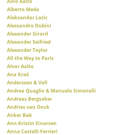
Aino Aalto
Alberto Meda
Bancs & Chaises longues
Aleksandar Lazic
Poufs poires
Alessandro Dubini
Alexander Girard
Chaises de jardin
Alexander Seifried
Chaises enfants
Alexander Taylor
All the Way to Paris
Chaises à bascule
Alvar Aalto
Chaises de bureau
Ana Kraš
Anderssen & Voll
Chaises de conférence
Andrea Quaglio & Manuela Simonelli
Fauteuils de direction
Andreas Bergsaker
Pièces détachées
Andries van Onck
Anker Bak
... voir tous les sièges
Ann Kristin Einarsen
Anna Castelli Ferrieri
Tables