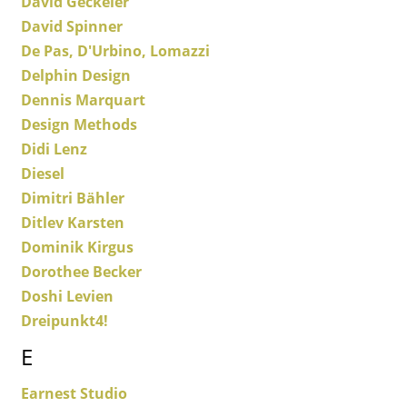
David Geckeler
David Spinner
Figurines & Miniatures
De Pas, D'Urbino, Lomazzi
Vases
Delphin Design
Dennis Marquart
Plateaux
Design Methods
Accessoires de bureau
Didi Lenz
Diesel
Boîtes de rangement
Dimitri Bähler
Couvertures
Ditlev Karsten
Dominik Kirgus
Coussins
Dorothee Becker
Tapis
Doshi Levien
Dreipunkt4!
Rideaux
E
... voir tous les accessoires
Earnest Studio