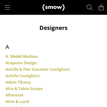
Accéder directement au contenu
Produits
Designers
Sièges
Chaises de cuisine & salle à manger
A
Canapés
A. Wedel-Madsen
Fauteuils
Acapulco Design
Fauteuils lounge
Achille & Pier Giacomo Castiglioni
Achille Castiglioni
Chaises
Adam Tihany
Chaises cantilever
Afra & Tobia Scarpa
Afteroom
Chaises et Tabourets de bar
Ahm & Lund
Tabourets