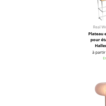
Real W
Plateau e
pour ét
Haller
à partir
E