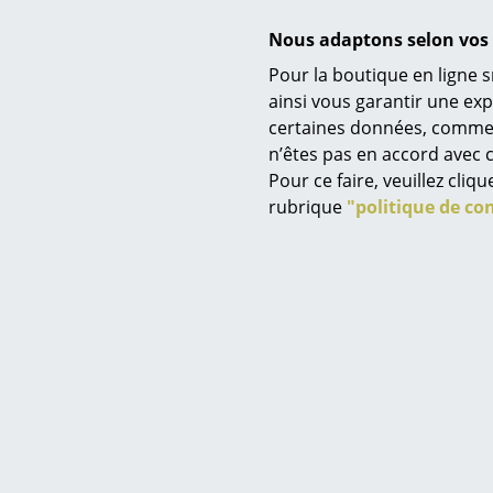
M
Nous adaptons selon vos 
Suspen
Pour la boutique en ligne s
à partir
Service
ainsi vous garantir une ex
E
certaines données, comme, p
Contact
n’êtes pas en accord avec c
Paiement
Pour ce faire, veuillez cli
Livraison
rubrique
"politique de con
FAQ
Retours & échanges
Vos avantages en un cl
CGV
Protection des donné
Saisir un critère
Carl H
Lampe de 