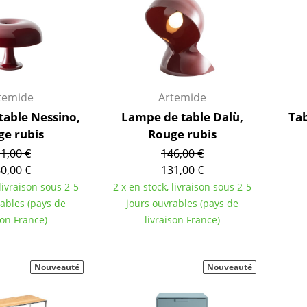
temide
Artemide
table Nessino,
Lampe de table Dalù,
Ta
ge rubis
Rouge rubis
1,00 €
146,00 €
0,00 €
131,00 €
 livraison sous 2-5
2 x en stock, livraison sous 2-5
rables (pays de
jours ouvrables (pays de
Maison
son France)
livraison France)
Salon et Salle de séjour
Cuisine & Salle à manger
Nouveauté
Nouveauté
Chambre à coucher
Chambre enfant