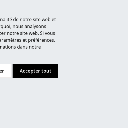
Louis Poulsen
Vitra
Lampe PH 1/1
Lampe de Bureau
rechargeable
nalité de notre site web et
297,00 €
’entreprise
urquoi, nous analysons
à partir de 811,00 €
En stock
er notre site web. Si vous
En stock
 propos de nous
paramètres et préférences.
mow sur place
ormations dans notre
joignez l’équipe smow
availler chez smow
Offre
Offre
ewsletter
er
Accepter tout
urnal
ntions légales
Hay
Hay
napé pliant Outdoor
Tabouret pliant Market
Market
outdoor