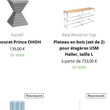
Kartell
Real Wood on Top
bouret Prince OHOH
Plateau en bois (set de 2)
pour étagères USM
139,00 €
Haller, taille L
En stock
à partir de 733,00 €
En stock
Bureau
Poste de travail
Bureau de direction
Nouveauté
Nouveauté
Salles de réunion
Accueil & Réception