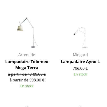
... voir toutes les tables
Rangements
Étagères & Armoires
Bibliothèques
Étagères murales
Artemide
Midgard
Buffets & Commodes
Lampadaire Tolomeo
Lampadaire Ayno L
Meubles TV
Mega Terra
796,00 €
à partir de 1.109,00 €
En stock
Caissons roulants et Meubles d’appoint
à partir de 998,00 €
Meubles de bar
En stock
Garde-robes
Petits rangements