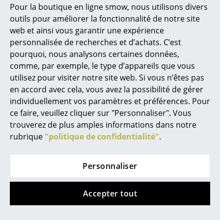
Marcel Breuer
Pour la boutique en ligne smow, nous utilisons divers
outils pour améliorer la fonctionnalité de notre site
Grau
Nils Holger Moormann
Philippe Starck
web et ainsi vous garantir une expérience
Lampadaire Fire
Pin Coat Pin LED
Ronan & Erwan Bouroullec
personnalisée de recherches et d’achats. C’est
à partir de 755,00 €
376,00 €
pourquoi, nous analysons certaines données,
... tous les designers A-Z
En stock
2 x en stock, livraison sous
comme, par exemple, le type d’appareils que vous
2-5 jours ouvrables (pays
utilisez pour visiter notre site web. Si vous n’êtes pas
de livraison France)
Thèmes
en accord avec cela, vous avez la possibilité de gérer
individuellement vos paramètres et préférences. Pour
Nouveauté smow
ce faire, veuillez cliquer sur "Personnaliser". Vous
Offre
trouverez de plus amples informations dans notre
Inspiration
rubrique
"politique de confidentialité"
.
Éditions spéciales
Classiques du design
Personnaliser
Les femmes dans le design
Accepter tout
Louis Poulsen
Northern
Design Bauhaus
Lampadaire PH 80
Lampadaire Me