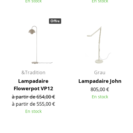
Bureau
En stock
En stock
Poste de travail
Offre
Bureau de direction
Salles de réunion
Accueil & Réception
Cantines & Espaces communs
Solutions par branche
&Tradition
Grau
Lampadaire
Lampadaire John
Travailler en sécurité
Flowerpot VP12
805,00 €
à partir de 654,00 €
En stock
Marques & Designers
à partir de 555,00 €
En stock
Marques
Artemide