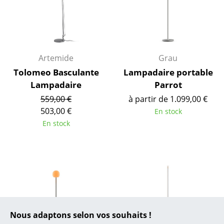
... toutes les marques A-Z
Designers
Alvar Aalto
Artemide
Grau
Arne Jacobsen
Tolomeo Basculante
Lampadaire portable
Charles & Ray Eames
Lampadaire
Parrot
559,00 €
à partir de 1.099,00 €
Eero Saarinen
503,00 €
En stock
En stock
Egon Eiermann
Eileen Gray
Jean Prouvé
Le Corbusier
Ludwig Mies van der Rohe
Nous adaptons selon vos souhaits !