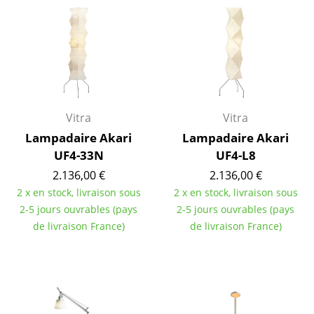
Cassina
Fritz Hansen
HAY
Knoll International
Vitra
Vitra
Louis Poulsen
Lampadaire Akari
Lampadaire Akari
Muuto
UF4-33N
UF4-L8
Nils Holger Moormann
2.136,00 €
2.136,00 €
2 x en stock, livraison sous
2 x en stock, livraison sous
Richard Lampert
2-5 jours ouvrables (pays
2-5 jours ouvrables (pays
de livraison France)
de livraison France)
Thonet
USM Haller
Vitra