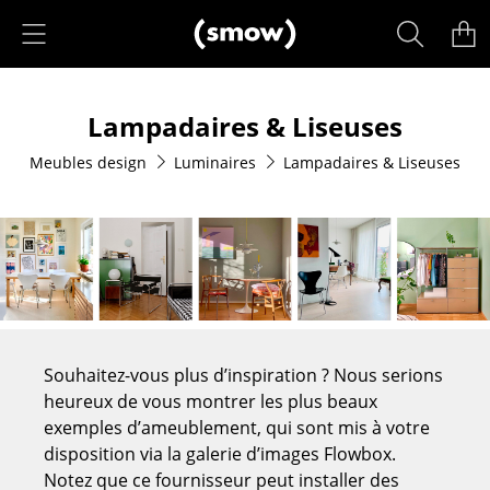
Accéder directement au contenu
Produits
Lampadaires & Liseuses
Sièges
Meubles design
Luminaires
Lampadaires & Liseuses
Chaises de cuisine & salle à manger
Canapés
Fauteuils
Fauteuils lounge
Chaises
Souhaitez-vous plus d’inspiration ? Nous serions
Chaises cantilever
heureux de vous montrer les plus beaux
exemples d’ameublement, qui sont mis à votre
Chaises et Tabourets de bar
disposition via la galerie d’images Flowbox.
Notez que ce fournisseur peut installer des
Tabourets