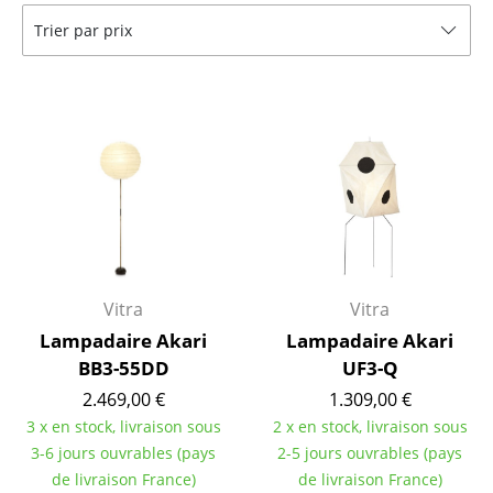
Trier par prix
Tables de repas
Tables d’appoint
Tables basses
Bureaux & Secrétaires
Secrétaires & Tables PC
Tables de conférence et Pupitres
Tables hautes & Pupitres
Vitra
Vitra
Lampadaire Akari
Lampadaire Akari
Tables enfants
BB3-55DD
UF3-Q
Table de jardin
2.469,00 €
1.309,00 €
3 x en stock, livraison sous
2 x en stock, livraison sous
Chariots & Dessertes
3-6 jours ouvrables (pays
2-5 jours ouvrables (pays
Pièces détachées
de livraison France)
de livraison France)