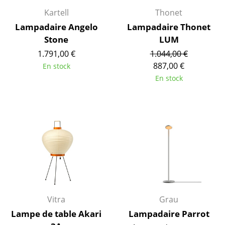
Kartell
Thonet
Figurines & Miniatures
Lampadaire Angelo
Lampadaire Thonet
Vases
Stone
LUM
1.791,00 €
1.044,00 €
Plateaux
887,00 €
En stock
Accessoires de bureau
En stock
Boîtes de rangement
Couvertures
Coussins
Tapis
Rideaux
... voir tous les accessoires
Vitra
Grau
Lampe de table Akari
Lampadaire Parrot