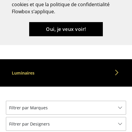
cookies et que la politique de confidentialité
Bancs & Chaises longues
Flowbox s’applique.
Poufs poires
Oui, je veux voir!
Chaises de jardin
Chaises enfants
Chaises à bascule
Chaises de bureau
Luminaires
Chaises de conférence
Fauteuils de direction
Pièces détachées
Filtrer par Marques
... voir tous les sièges
Filtrer par Designers
Tables