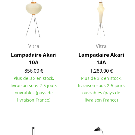
Pièces détachées
... voir tous les rangements
Luminaires
Vitra
Vitra
Suspensions & Plafonniers
Lampadaire Akari
Lampadaire Akari
Lampes de table
10A
14A
Lampes de bureau
856,00 €
1.289,00 €
Plus de 3 x en stock,
Plus de 3 x en stock,
Lampadaires et Liseuses
livraison sous 2-5 jours
livraison sous 2-5 jours
ouvrables (pays de
ouvrables (pays de
Lampes de sol
livraison France)
livraison France)
Appliques murales
Luminaires d’extérieur
Lampes sans fil