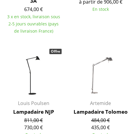
Espaces
3A
à partir de 906,00 €
674,00 €
En stock
Maison
3 x en stock, livraison sous
2-5 jours ouvrables (pays
Salon et Salle de séjour
de livraison France)
Cuisine & Salle à manger
Chambre à coucher
Offre
Chambre enfant
Bureau
Entrée & Couloir
Salle de Bain
Louis Poulsen
Artemide
Cellier & Buanderie
Lampadaire NJP
Lampadaire Tolomeo
Jardin & Balcon
811,00 €
484,00 €
730,00 €
435,00 €