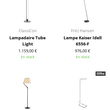
... voir tous les luminaires
Lits
Lits doubles
ClassiCon
Fritz Hansen
Lampadaire Tube
Lampe Kaiser Idell
Lits simples
Light
6556-F
Lits empilables
1.159,00 €
976,00 €
En stock
En stock
Lits enfants
Tables de chevet et Accessoires de lit
Offre
... voir tous les lits
Accessoires
Horloges
Miroirs