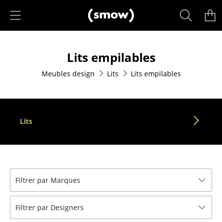
Accéder directement au contenu
Produits
Lits empilables
Sièges
Meubles design
Lits
Lits empilables
Chaises de cuisine & salle à manger
Canapés
Fauteuils
Lits
Fauteuils lounge
Chaises
Chaises cantilever
Filtrer par Marques
Chaises et Tabourets de bar
Filtrer par Designers
Tabourets