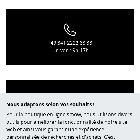
Pièces détachées
... voir tous les rangements
Luminaires
+49 341 2222 88 33
Suspensions & Plafonniers
lun-ven : 9h-17h
Lampes de table
Lampes de bureau
Lampadaires et Liseuses
Lampes de sol
Nous adaptons selon vos souhaits !
Appliques murales
Pour la boutique en ligne smow, nous utilisons divers
service@smow.fr
outils pour améliorer la fonctionnalité de notre site
Luminaires d’extérieur
web et ainsi vous garantir une expérience
Lampes sans fil
personnalisée de recherches et d’achats. C’est