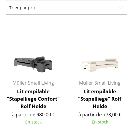
Trier par prix
Bancs & Chaises longues
Poufs poires
Chaises de jardin
Chaises enfants
Chaises à bascule
Chaises de bureau
Chaises de conférence
Müller Small Living
Müller Small Living
Lit empilable
Lit empilable
Fauteuils de direction
"Stapelliege Confort"
"Stapelliege" Rolf
Pièces détachées
Rolf Heide
Heide
à partir de 980,00 €
à partir de 778,00 €
... voir tous les sièges
En stock
En stock
Tables