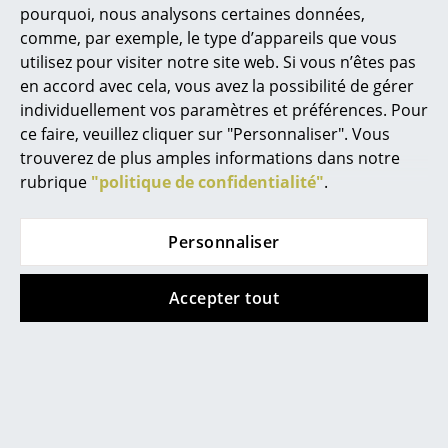
pourquoi, nous analysons certaines données,
... voir tous les luminaires
comme, par exemple, le type d’appareils que vous
utilisez pour visiter notre site web. Si vous n’êtes pas
Lits
en accord avec cela, vous avez la possibilité de gérer
individuellement vos paramètres et préférences. Pour
Lits doubles
ce faire, veuillez cliquer sur "Personnaliser". Vous
Lits simples
Contacter showroom
trouverez de plus amples informations dans notre
rubrique
"politique de confidentialité"
.
Lits empilables
Lits enfants
Personnaliser
Tables de chevet et Accessoires de lit
Accepter tout
... voir tous les lits
Accessoires
Horloges
Aide & service
Contact
Miroirs