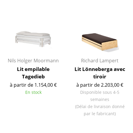
Tables de repas
Tables d’appoint
Tables basses
Bureaux & Secrétaires
Secrétaires & Tables PC
Nils Holger Moormann
Richard Lampert
Lit empilable
Lit Lönneberga avec
Tables de conférence et Pupitres
Tagedieb
tiroir
Tables hautes & Pupitres
à partir de 1.154,00 €
à partir de 2.203,00 €
En stock
Disponible sous 4-5
Tables enfants
semaines
Table de jardin
(Délai de livraison donné
par le fabricant)
Chariots & Dessertes
Pièces détachées