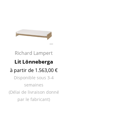
... voir toutes les tables
Rangements
Étagères & Armoires
Bibliothèques
Richard Lampert
Étagères murales
Lit Lönneberga
à partir de 1.563,00 €
Buffets & Commodes
Disponible sous 3-4
Meubles TV
semaines
(Délai de livraison donné
Caissons roulants et Meubles d’appoint
par le fabricant)
Meubles de bar
Garde-robes
Petits rangements