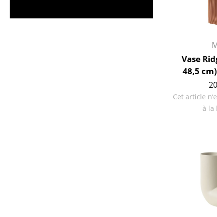
Vases
Plateaux
Accessoires de bureau
M
Boîtes de rangement
Vase Rid
Couvertures
48,5 cm)
Coussins
20
Tapis
Cet article n’
Rideaux
à la 
... voir tous les
accessoires