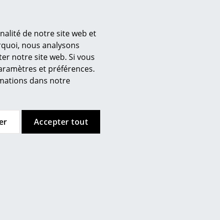
nalité de notre site web et
’entreprise
urquoi, nous analysons
er notre site web. Si vous
 propos de nous
paramètres et préférences.
mow sur place
ormations dans notre
joignez l’équipe smow
availler chez smow
ewsletter
er
Accepter tout
urnal
ntions légales