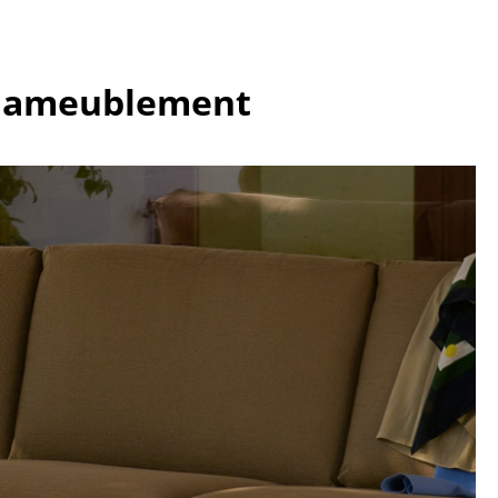
ec
 d'ameublement
design