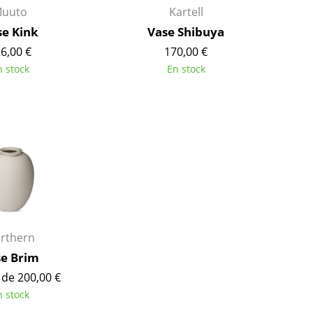
Bureau
uuto
Kartell
Entrée & Couloir
se Kink
Vase Shibuya
Salle de Bain
6,00 €
170,00 €
Cellier & Buanderie
n stock
En stock
Jardin & Balcon
Marques
Designers
Artemide
Alvar Aalto
Cassina
Arne Jacobsen
Fritz Hansen
Charles & Ray Eames
HAY
Eero Saarinen
Knoll International
Egon Eiermann
Louis Poulsen
Eileen Gray
rthern
Muuto
Jean Prouvé
e Brim
Nils Holger Moormann
Le Corbusier
 de 200,00 €
n stock
Richard Lampert
Ludwig Mies van der Roh