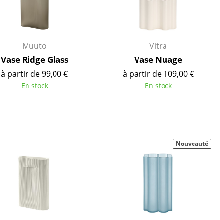
Muuto
Vitra
Vase Ridge Glass
Vase Nuage
à partir de 99,00 €
à partir de 109,00 €
En stock
En stock
Nouveauté
Bureau
Poste de travail
Bureau de direction
Salles de réunion
Accueil & Réception