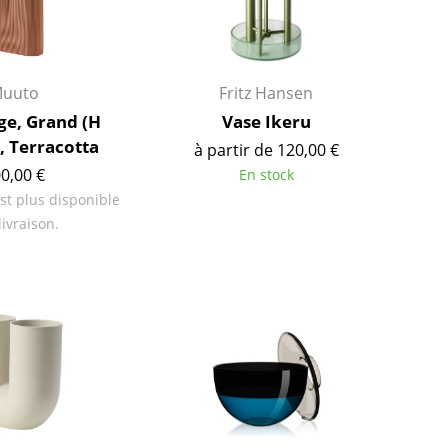
uuto
Fritz Hansen
ge, Grand (H
Vase Ikeru
, Terracotta
à partir de 120,00 €
0,00 €
En stock
est plus disponible
livraison.
Maison
Salon et Salle de séjour
Cuisine & Salle à manger
Chambre à coucher
Chambre enfant