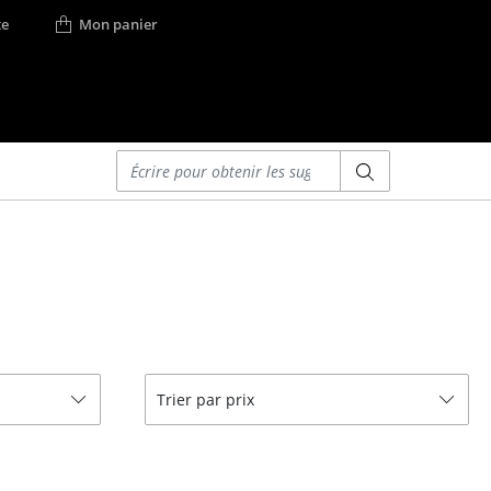
e
Mon panier
Saisir un critère
Lits
Lits doubles
Lits simples
Lits empilables
Lits enfants
ses
Tables de chevet et
Trier par prix
Accessoires de lit
... voir tous les lits
r