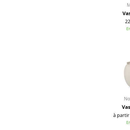
M
Va
22
E
No
Vas
à partir
E