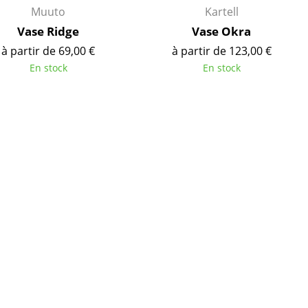
Cantines & Espaces communs
Muuto
Kartell
Solutions par branche
Vase Ridge
Vase Okra
Travailler en sécurité
à partir de 69,00 €
à partir de 123,00 €
En stock
En stock
L’original
e