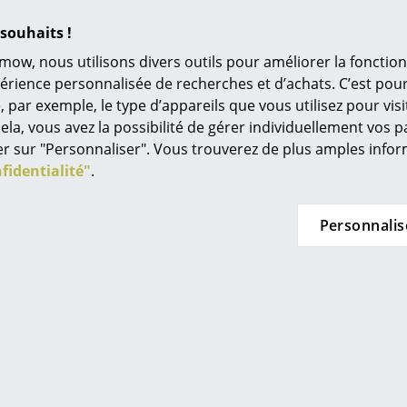
L’original
souhaits !
Idées cadeaux
mow, nous utilisons divers outils pour améliorer la fonction
L
périence personnalisée de recherches et d’achats. C’est po
ar exemple, le type d’appareils que vous utilisez pour visit
À
ela, vous avez la possibilité de gérer individuellement vos 
s
quer sur "Personnaliser". Vous trouverez de plus amples inf
Re
fidentialité"
.
Tr
N
Personnalis
in d’oeil
Jo
Me
es
lass de Muuto