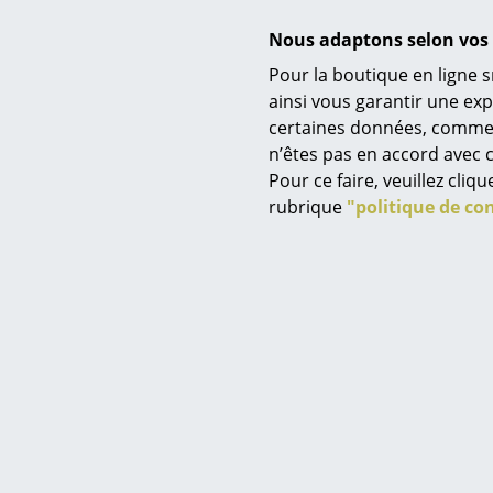
Nous adaptons selon vos 
Pour la boutique en ligne s
Service
ainsi vous garantir une ex
certaines données, comme, p
Contact
n’êtes pas en accord avec c
Paiement
Pour ce faire, veuillez cli
Livraison
rubrique
"politique de con
FAQ
Retours & échanges
Vos avantages en un cl
CGV
Protection des donné
Saisir un critère
Vase Ridge G