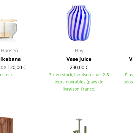
Garde-robes
Lampes sans fil
Petits rangements
... voir tous les lumina
Pièces détachées
... voir tous les rangements
Configurateur USM Haller
z Hansen
Hay
 Ikebana
Vase Juice
V
 de 120,00 €
230,00 €
n stock
3 x en stock, livraison sous 2-5
Plus
jours ouvrables (pays de
sous
livraison France)