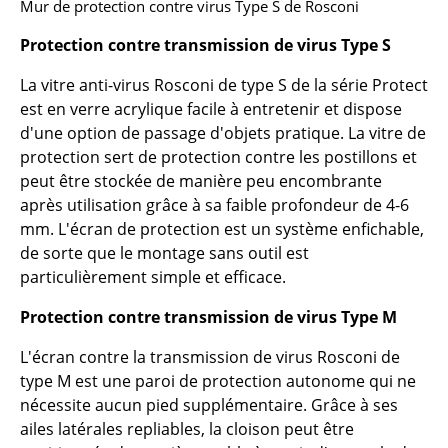
Bureau
Mur de protection contre virus Type S de Rosconi
Poste de travail
Protection contre transmission de virus Type S
Bureau de direction
La vitre anti-virus Rosconi de type S de la série Protect
est en verre acrylique facile à entretenir et dispose
Salles de réunion
d'une option de passage d'objets pratique. La vitre de
protection sert de protection contre les postillons et
Accueil & Réception
peut être stockée de manière peu encombrante
Cantines & Espaces communs
après utilisation grâce à sa faible profondeur de 4-6
mm. L'écran de protection est un système enfichable,
Solutions par branche
de sorte que le montage sans outil est
particulièrement simple et efficace.
Travailler en sécurité
Protection contre transmission de virus Type M
Marques & Designers
L'écran contre la transmission de virus Rosconi de
Marques
type M est une paroi de protection autonome qui ne
nécessite aucun pied supplémentaire. Grâce à ses
Artemide
ailes latérales repliables, la cloison peut être