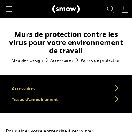
Accéder directement au contenu
Produits
Murs de protection contre les
Sièges
virus pour votre environnement
Chaises de cuisine & salle à manger
de travail
Canapés
Meubles design
Accessoires
Parois de protection
Fauteuils
Fauteuils lounge
Accessoires
Chaises
Tissus d'ameublement
Chaises cantilever
Chaises et Tabourets de bar
Tabourets
Pour aider votre entreprise à retrouver