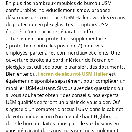
En plus des nombreux meubles de bureau USM
... voir toutes les tables
configurables individuellement, smow propose
désormais des comptoirs USM Haller avec des écrans
Rangements
de protection en plexiglas. Les comptoirs USM
équipés d'une paroi de séparation offrent
Étagères & Armoires
actuellement une protection supplémentaire
("protection contre les postillons") pour vos
Bibliothèques
employés, partenaires commerciaux et clients. Une
Étagères murales
ouverture étroite au bord inférieur de l'écran en
plexiglas est utilisée pour le transfert des documents.
Buffets & Commodes
Bien entendu,
l'écran de sécurité USM Haller
est
également disponible séparément pour compléter un
Meubles TV
mobilier USM existant. Si vous avez des questions ou
Caissons roulants et Meubles d’appoint
si vous souhaitez obtenir des conseils, nos experts
USM qualifiés se feront un plaisir de vous aider. Qu'il
Meubles de bar
s'agisse d'un comptoir d'accueil USM dans le cabinet
de votre médecin ou d'un meuble haut Highboard
Garde-robes
dans le bureau : faites-nous part de vos besoins en
Petits rangements
vous déplaçant dans nos magasins ou simplement