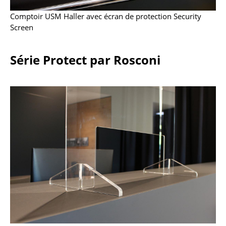
Espaces
Comptoir USM Haller avec écran de protection Security
Maison
Screen
Salon et Salle de séjour
Série Protect par Rosconi
Cuisine & Salle à manger
Chambre à coucher
Chambre enfant
Bureau
Entrée & Couloir
Salle de Bain
Cellier & Buanderie
Jardin & Balcon