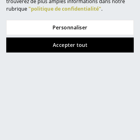
... toutes les marques A-Z
trouverez de plus amples informations dans notre
Verre acrylique de haute qualité, bords
rubrique
"politique de confidentialité"
.
biseautés
Designers
Design filigrane pour un contact visuel sans
gêne avec les clients
Personnaliser
Alvar Aalto
Un effort d'installation minimal pour une
Arne Jacobsen
grande stabilité
Accepter tout
Empilable pour un stockage peu encombrant
Charles & Ray Eames
Facile d'entretien
Eero Saarinen
Egon Eiermann
Eileen Gray
Jean Prouvé
Le Corbusier
Ludwig Mies van der Rohe