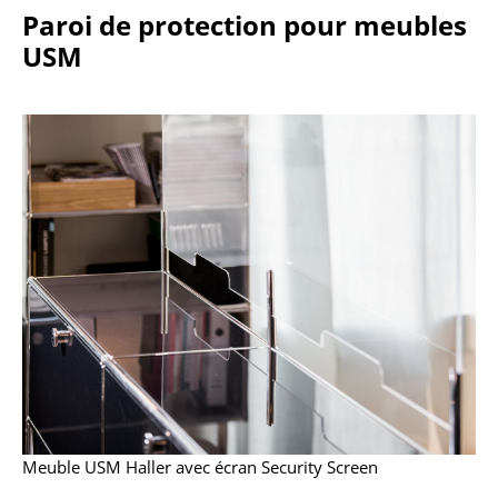
Paroi de protection pour meubles
Tables de repas
USM
Tables d’appoint
Tables basses
Bureaux & Secrétaires
Secrétaires & Tables PC
Tables de conférence et Pupitres
Tables hautes & Pupitres
Tables enfants
Table de jardin
Chariots & Dessertes
Meuble USM Haller avec écran Security Screen
Pièces détachées