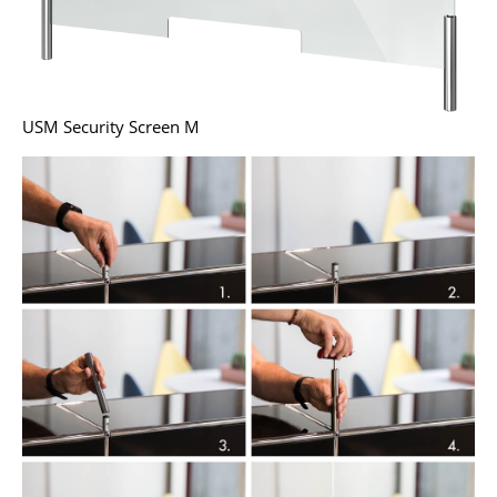
... voir tous les luminaires
Lits
USM Security Screen M
Lits doubles
Lits simples
Lits empilables
Lits enfants
Tables de chevet et Accessoires de lit
... voir tous les lits
Accessoires
Horloges
Miroirs