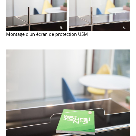
Figurines & Miniatures
Vases
Montage d'un écran de protection USM
Plateaux
Accessoires de bureau
Boîtes de rangement
Couvertures
Coussins
Tapis
Rideaux
... voir tous les accessoires