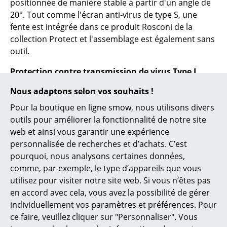
positionnée de manière stable à partir d'un angle de
Cassina
20°. Tout comme l'écran anti-virus de type S, une
Fritz Hansen
fente est intégrée dans ce produit Rosconi de la
collection Protect et l'assemblage est également sans
HAY
outil.
Knoll International
Protection contre transmission de virus Type L
Louis Poulsen
Nous adaptons selon vos souhaits !
Si les écrans de protection contre les virus de type S
et M n'offrent pas la solution adaptée à vos besoins,
Muuto
Pour la boutique en ligne smow, nous utilisons divers
Rosconi fabrique une solution de protection
outils pour améliorer la fonctionnalité de notre site
Nils Holger Moormann
individuelle avec l'écran de protection de type L. Si
web et ainsi vous garantir une expérience
vous êtes intéressé, veuillez contacter notre service
personnalisée de recherches et d’achats. C’est
Richard Lampert
de planification ou nos magasins smow en Allemagne.
pourquoi, nous analysons certaines données,
Thonet
comme, par exemple, le type d’appareils que vous
utilisez pour visiter notre site web. Si vous n’êtes pas
Tous les avantages en un clin d'oeil
USM Haller
en accord avec cela, vous avez la possibilité de gérer
individuellement vos paramètres et préférences. Pour
Vitra
Système de connexion pour une construction
ce faire, veuillez cliquer sur "Personnaliser". Vous
sans outils