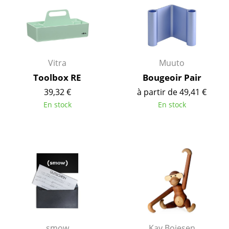
Pièces détachées
... voir tous les rangements
Luminaires
Vitra
Muuto
Toolbox RE
Bougeoir Pair
Suspensions & Plafonniers
39,32 €
à partir de 49,41 €
Lampes de table
En stock
En stock
Lampes de bureau
Lampadaires et Liseuses
Lampes de sol
Appliques murales
Luminaires d’extérieur
Lampes sans fil
smow
Kay Bojesen