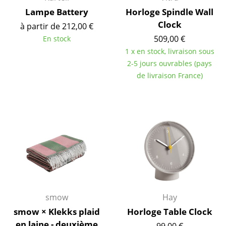
Bureau
Lampe Battery
Horloge Spindle Wall
Poste de travail
Clock
à partir de 212,00 €
509,00 €
En stock
Bureau de direction
1 x en stock, livraison sous
Salles de réunion
2-5 jours ouvrables (pays
de livraison France)
Accueil & Réception
Cantines & Espaces communs
Solutions par branche
Travailler en sécurité
Marques & Designers
Marques
smow
Hay
Artemide
smow × Klekks plaid
Horloge Table Clock
en laine - deuxième
99,00 €