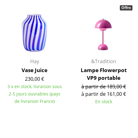
... voir toutes les tables
Offre
Rangements
Étagères & Armoires
Bibliothèques
Étagères murales
Hay
&Tradition
Vase Juice
Lampe Flowerpot
Buffets & Commodes
VP9 portable
230,00 €
Meubles TV
à partir de 189,00 €
3 x en stock, livraison sous
à partir de 161,00 €
2-5 jours ouvrables (pays
Caissons roulants et Meubles d’appoint
de livraison France)
En stock
Meubles de bar
Garde-robes
Petits rangements