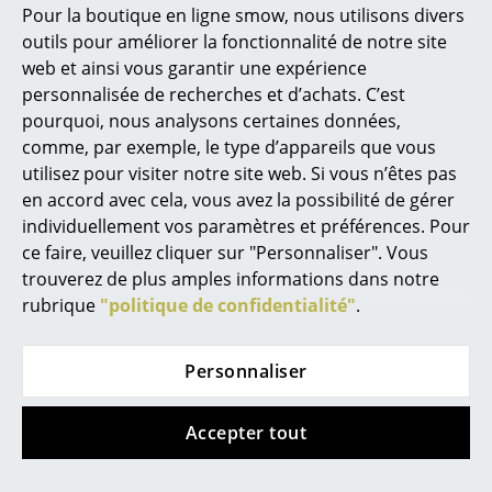
Marcel Breuer
Pour la boutique en ligne smow, nous utilisons divers
outils pour améliorer la fonctionnalité de notre site
Philippe Starck
web et ainsi vous garantir une expérience
Ronan & Erwan Bouroullec
personnalisée de recherches et d’achats. C’est
pourquoi, nous analysons certaines données,
... tous les designers A-Z
comme, par exemple, le type d’appareils que vous
utilisez pour visiter notre site web. Si vous n’êtes pas
Thèmes
en accord avec cela, vous avez la possibilité de gérer
individuellement vos paramètres et préférences. Pour
Nouveauté smow
ce faire, veuillez cliquer sur "Personnaliser". Vous
Carl Hansen & Søn
Vitra
trouverez de plus amples informations dans notre
Inspiration
Chaise CH24
Wooden Dolls
rubrique
"politique de confidentialité"
.
Wishbone Chair Soft
130,00 €
Éditions spéciales
Colours
En stock
Classiques du design
Personnaliser
693,00 €
En stock
Les femmes dans le design
Accepter tout
Design Bauhaus