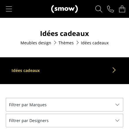
Accéder directement au contenu
Produits
Idées cadeaux
Sièges
Meubles design
Thèmes
Idées cadeaux
Chaises de cuisine & salle à manger
Canapés
Fauteuils
Idées cadeaux
Fauteuils lounge
Chaises
Chaises cantilever
Filtrer par Marques
Chaises et Tabourets de bar
Filtrer par Designers
Tabourets