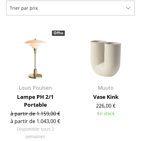
Trier par prix
Bancs & Chaises longues
Poufs poires
Offre
Chaises de jardin
Chaises enfants
Chaises à bascule
Chaises de bureau
Chaises de conférence
Louis Poulsen
Muuto
Lampe PH 2/1
Vase Kink
Fauteuils de direction
Portable
226,00 €
Pièces détachées
à partir de 1.159,00 €
En stock
à partir de 1.043,00 €
... voir tous les sièges
Disponible sous 2
semaines
Tables