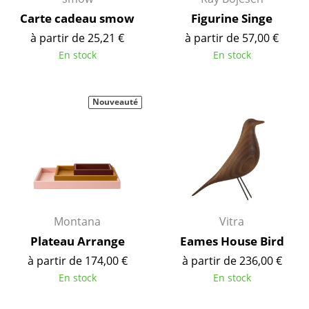
Carte cadeau smow
Figurine Singe
... voir tous les luminaires
à partir de 25,21 €
à partir de 57,00 €
Lits
En stock
En stock
Lits doubles
Nouveauté
Lits simples
Lits empilables
Lits enfants
Tables de chevet et Accessoires de lit
... voir tous les lits
Montana
Vitra
Plateau Arrange
Eames House Bird
Accessoires
à partir de 174,00 €
à partir de 236,00 €
Horloges
En stock
En stock
Miroirs