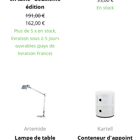
Cassina
édition
En stock
Fritz Hansen
191,00 €
162,00 €
HAY
Plus de 5 x en stock,
livraison sous 2-5 jours
Knoll International
ouvrables (pays de
Louis Poulsen
livraison France)
Muuto
Nils Holger Moormann
Richard Lampert
Thonet
USM Haller
Vitra
Artemide
Kartell
Lampe de table
Conteneur d'appoint