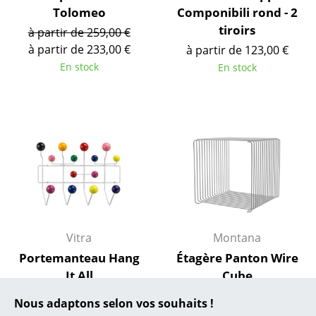
... toutes les marques A-Z
Tolomeo
Componibili rond - 2
tiroirs
à partir de 259,00 €
Designers
à partir de 233,00 €
à partir de 123,00 €
Alvar Aalto
En stock
En stock
Arne Jacobsen
Charles & Ray Eames
Eero Saarinen
Egon Eiermann
Eileen Gray
Jean Prouvé
Vitra
Montana
Portemanteau Hang
Étagère Panton Wire
Le Corbusier
It All
Cube
Ludwig Mies van der Rohe
307,00 €
à partir de 172,00 €
Nous adaptons selon vos souhaits !
En stock
En stock