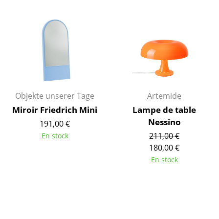
Figurines & Miniatures
Vases
Plateaux
Accessoires de bureau
Boîtes de rangement
Objekte unserer Tage
Artemide
Miroir Friedrich Mini
Lampe de table
Couvertures
Nessino
191,00 €
Coussins
211,00 €
En stock
180,00 €
Tapis
En stock
Rideaux
... voir tous les accessoires