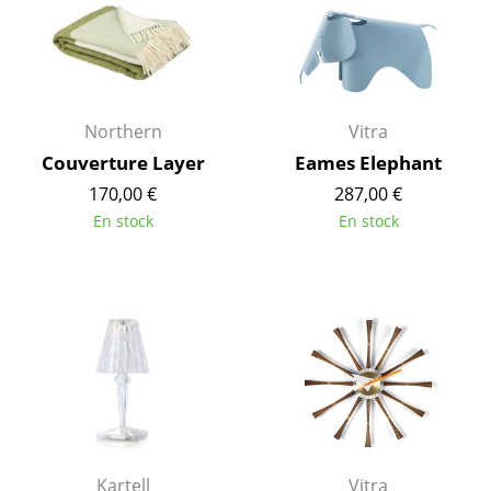
Espaces
Maison
Salon et Salle de séjour
Northern
Vitra
Cuisine & Salle à manger
Couverture Layer
Eames Elephant
Chambre à coucher
170,00 €
287,00 €
Chambre enfant
En stock
En stock
Bureau
Entrée & Couloir
Salle de Bain
Cellier & Buanderie
Jardin & Balcon
Kartell
Vitra