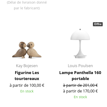
(Délai de livraison donné
par le fabricant)
Tables de repas
Tables d’appoint
Offre
Tables basses
Bureaux & Secrétaires
Secrétaires & Tables PC
Tables de conférence et Pupitres
Kay Bojesen
Louis Poulsen
Tables hautes & Pupitres
Figurine Les
Lampe Panthella 160
Tables enfants
tourtereaux
portable
Table de jardin
à partir de 100,00 €
à partir de 201,00 €
à partir de 170,00 €
En stock
Chariots & Dessertes
En stock
Pièces détachées