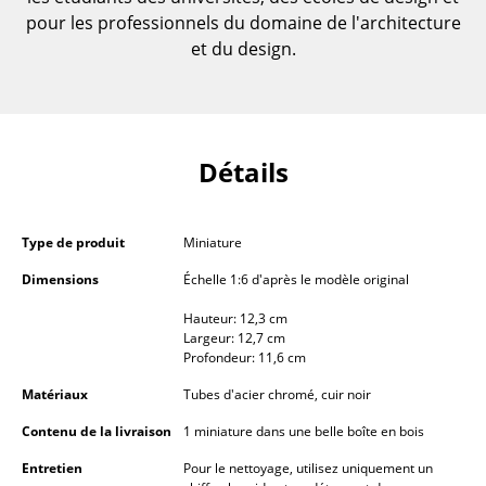
pour les professionnels du domaine de l'architecture
... voir toutes les tables
et du design.
Rangements
Étagères & Armoires
Détails
Bibliothèques
Étagères murales
Type de produit
Miniature
Buffets & Commodes
Dimensions
Échelle 1:6 d'après le modèle original
Meubles TV
Hauteur: 12,3 cm
Largeur: 12,7 cm
Caissons roulants et Meubles d’appoint
Profondeur: 11,6 cm
Meubles de bar
Matériaux
Tubes d'acier chromé, cuir noir
Garde-robes
Contenu de la livraison
1 miniature dans une belle boîte en bois
Entretien
Pour le nettoyage, utilisez uniquement un
Petits rangements