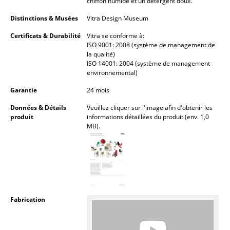
chiffon humide et un détergent doux.
Pièces détachées
Distinctions & Musées
Vitra Design Museum
... voir tous les rangements
Certificats & Durabilité
Vitra se conforme à:
ISO 9001: 2008 (système de management de
la qualité)
Luminaires
ISO 14001: 2004 (système de management
environnemental)
Suspensions & Plafonniers
Garantie
24 mois
Lampes de table
Données & Détails
Veuillez cliquer sur l'image afin d'obtenir les
produit
informations détaillées du produit (env. 1,0
Lampes de bureau
MB).
Lampadaires et Liseuses
Lampes de sol
Appliques murales
Fabrication
Luminaires d’extérieur
Lampes sans fil