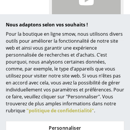
... voir tous les luminaires
Lits
Nous adaptons selon vos souhaits !
Plus d’inspiration?
Lits doubles
Pour la boutique en ligne smow, nous utilisons divers
Voici un lien vidéo YouTube, dont le
contenu est intéressant et pertinent à
outils pour améliorer la fonctionnalité de notre site
Lits simples
votre recherche. Cependant, vous avez
web et ainsi vous garantir une expérience
choisi, pour la navigation sur nos pages,
personnalisée de recherches et d’achats. C’est
de ne pas autoriser l’utilisation de
Lits empilables
YouTube. Si vous souhaitez regarder la
pourquoi, nous analysons certaines données,
vidéo, veuillez cliquer ici pour modifier vos
Lits enfants
comme, par exemple, le type d’appareils que vous
paramètres.
utilisez pour visiter notre site web. Si vous n’êtes pas
Tables de chevet et Accessoires de lit
en accord avec cela, vous avez la possibilité de gérer
individuellement vos paramètres et préférences. Pour
... voir tous les lits
ce faire, veuillez cliquer sur "Personnaliser". Vous
trouverez de plus amples informations dans notre
Accessoires
Vous aimerez aussi
rubrique
"politique de confidentialité"
.
Horloges
Personnaliser
Miroirs