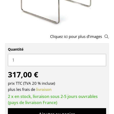
Bancs & Chaises longues
Poufs poires
Chaises de jardin
Cliquez ici pour plus d’images
Chaises enfants
Quantité
Chaises à bascule
Chaises de bureau
Chaises de conférence
317,00 €
Fauteuils de direction
prix TTC (TVA 20 % incluse)
plus les frais de
livraison
Pièces détachées
2 x en stock, livraison sous 2-5 jours ouvrables
... voir tous les sièges
(pays de livraison France)
Tables