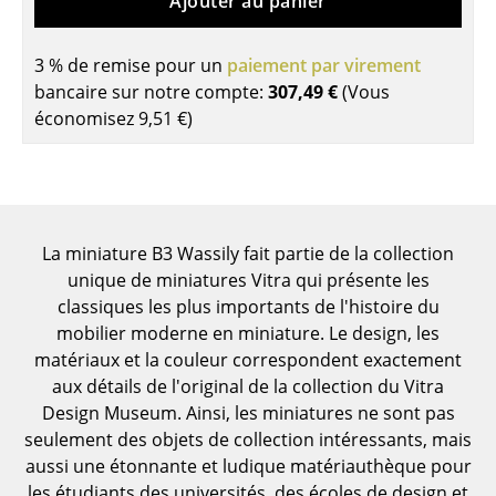
Ajouter au panier
Tables de repas
3 % de remise pour un
paiement par virement
Tables d’appoint
bancaire sur notre compte:
307,49 €
(Vous
économisez
9,51 €
)
Tables basses
Bureaux & Secrétaires
Secrétaires & Tables PC
La miniature B3 Wassily fait partie de la collection
Tables de conférence et Pupitres
unique de miniatures Vitra qui présente les
Tables hautes & Pupitres
classiques les plus importants de l'histoire du
mobilier moderne en miniature. Le design, les
Tables enfants
matériaux et la couleur correspondent exactement
aux détails de l'original de la collection du Vitra
Table de jardin
Design Museum. Ainsi, les miniatures ne sont pas
Chariots & Dessertes
seulement des objets de collection intéressants, mais
aussi une étonnante et ludique matériauthèque pour
Pièces détachées
les étudiants des universités, des écoles de design et