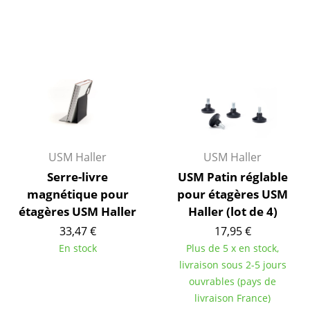
Espaces
Maison
Salon et Salle de séjour
Cuisine & Salle à manger
Chambre à coucher
Chambre enfant
USM Haller
USM Haller
Bureau
Serre-livre
USM Patin réglable
magnétique pour
pour étagères USM
Entrée & Couloir
étagères USM Haller
Haller (lot de 4)
Salle de Bain
33,47 €
17,95 €
En stock
Plus de 5 x en stock,
Cellier & Buanderie
livraison sous 2-5 jours
Jardin & Balcon
ouvrables (pays de
livraison France)