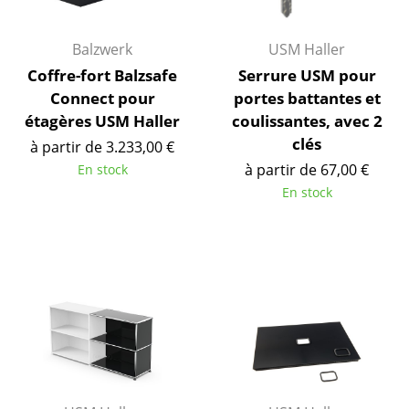
Pièces détachées
Balzwerk
USM Haller
... voir tous les rangements
Coffre-fort Balzsafe
Serrure USM pour
Connect pour
portes battantes et
Luminaires
étagères USM Haller
coulissantes, avec 2
Suspensions & Plafonniers
clés
à partir de 3.233,00 €
à partir de 67,00 €
En stock
Lampes de table
En stock
Lampes de bureau
Lampadaires et Liseuses
Lampes de sol
Appliques murales
Luminaires d’extérieur
Lampes sans fil