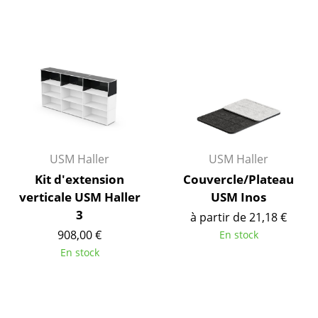
Bureau
Poste de travail
Bureau de direction
Salles de réunion
Accueil & Réception
Cantines & Espaces communs
USM Haller
USM Haller
Solutions par branche
Kit d'extension
Couvercle/Plateau
verticale USM Haller
USM Inos
Travailler en sécurité
3
à partir de 21,18 €
908,00 €
En stock
Marques & Designers
En stock
Marques
Artemide