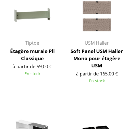
Cassina
Fritz Hansen
HAY
Knoll International
Tiptoe
USM Haller
Louis Poulsen
Étagère murale Pli
Soft Panel USM Haller
Classique
Mono pour étagère
Muuto
USM
à partir de 59,00 €
Nils Holger Moormann
à partir de 165,00 €
En stock
En stock
Richard Lampert
Thonet
USM Haller
Vitra