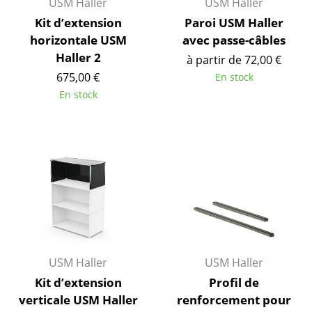
USM Haller
USM Haller
... voir tous les luminaires
Kit d’extension
Paroi USM Haller
horizontale USM
avec passe-câbles
Lits
Haller 2
à partir de 72,00 €
675,00 €
En stock
Lits doubles
En stock
Lits simples
Lits empilables
Lits enfants
Tables de chevet et Accessoires de lit
... voir tous les lits
Accessoires
USM Haller
USM Haller
Horloges
Kit d’extension
Profil de
verticale USM Haller
renforcement pour
Miroirs