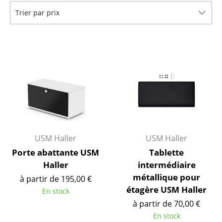
Trier par prix
Bancs & Chaises longues
Poufs poires
Chaises de jardin
Chaises enfants
Chaises à bascule
Chaises de bureau
Chaises de conférence
USM Haller
USM Haller
Porte abattante USM
Tablette
Fauteuils de direction
Haller
intermédiaire
Pièces détachées
métallique pour
à partir de 195,00 €
étagère USM Haller
En stock
... voir tous les sièges
à partir de 70,00 €
En stock
Tables