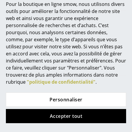
Marcel Breuer
Pour la boutique en ligne smow, nous utilisons divers
Cadre métallique
USM Haller tringle à
outils pour améliorer la fonctionnalité de notre site
Philippe Starck
pour porte
vêtements
web et ainsi vous garantir une expérience
coulissante USM
à partir de 70,00 €
Ronan & Erwan Bouroullec
personnalisée de recherches et d’achats. C’est
Haller
En stock
pourquoi, nous analysons certaines données,
... tous les designers A-Z
à partir de 114,00 €
comme, par exemple, le type d’appareils que vous
En stock
utilisez pour visiter notre site web. Si vous n’êtes pas
Thèmes
en accord avec cela, vous avez la possibilité de gérer
individuellement vos paramètres et préférences. Pour
Nouveauté smow
ce faire, veuillez cliquer sur "Personnaliser". Vous
trouverez de plus amples informations dans notre
Inspiration
rubrique
"politique de confidentialité"
.
Éditions spéciales
Classiques du design
Personnaliser
Les femmes dans le design
Accepter tout
USM Haller
Montana
Design Bauhaus
Poignée avec serrure
Plateau supérieur