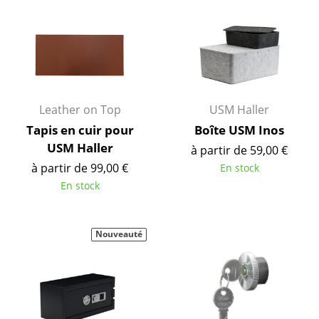
... voir toutes les tables
Rangements
Étagères & Armoires
Leather on Top
USM Haller
Bibliothèques
Tapis en cuir pour
Boîte USM Inos
Étagères murales
USM Haller
à partir de 59,00 €
Buffets & Commodes
à partir de 99,00 €
En stock
En stock
Meubles TV
Caissons roulants et Meubles d’appoint
Nouveauté
Meubles de bar
Garde-robes
Petits rangements