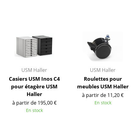
Tables de repas
Tables d’appoint
Tables basses
Bureaux & Secrétaires
Secrétaires & Tables PC
USM Haller
USM Haller
Tables de conférence et Pupitres
Casiers USM Inos C4
Roulettes pour
Tables hautes & Pupitres
pour étagère USM
meubles USM Haller
Haller
à partir de 11,20 €
Tables enfants
à partir de 195,00 €
En stock
Table de jardin
En stock
Chariots & Dessertes
Pièces détachées