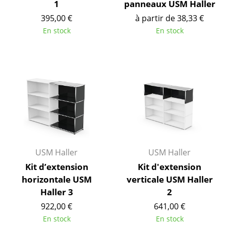
1
panneaux USM Haller
Figurines & Miniatures
395,00 €
à partir de 38,33 €
En stock
En stock
Vases
Plateaux
Accessoires de bureau
Boîtes de rangement
Couvertures
Coussins
USM Haller
USM Haller
Tapis
Kit d’extension
Kit d'extension
horizontale USM
verticale USM Haller
Rideaux
Haller 3
2
... voir tous les accessoires
922,00 €
641,00 €
En stock
En stock