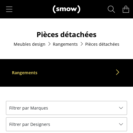
Accéder directement au contenu
Produits
Pièces détachées
Sièges
Meubles design
Rangements
Pièces détachées
Chaises de cuisine & salle à manger
Canapés
Fauteuils
Rangements
Fauteuils lounge
Chaises
Chaises cantilever
Filtrer par Marques
Chaises et Tabourets de bar
Filtrer par Designers
Tabourets