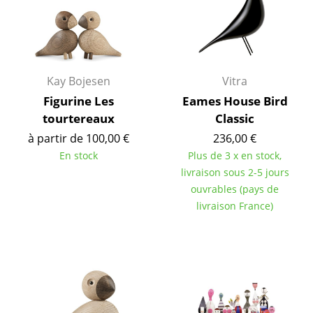
... voir toutes les tables
Rangements
Étagères & Armoires
Kay Bojesen
Vitra
Figurine Les
Eames House Bird
Bibliothèques
tourtereaux
Classic
Étagères murales
à partir de 100,00 €
236,00 €
En stock
Plus de 3 x en stock,
Buffets & Commodes
livraison sous 2-5 jours
ouvrables (pays de
Meubles TV
livraison France)
Caissons roulants et Meubles d’appoint
Meubles de bar
Garde-robes
Petits rangements