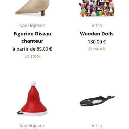
Pièces détachées
... voir tous les rangements
Kay Bojesen
Vitra
Luminaires
Figurine Oiseau
Wooden Dolls
chanteur
130,00 €
Suspensions & Plafonniers
à partir de 85,00 €
En stock
Lampes de table
En stock
Lampes de bureau
Lampadaires et Liseuses
Lampes de sol
Appliques murales
Luminaires d’extérieur
Lampes sans fil
Kay Bojesen
Vitra