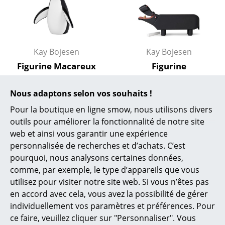
Cassina
Fritz Hansen
HAY
Kay Bojesen
Kay Bojesen
Knoll International
Figurine Macareux
Figurine
moine
Hippopotame
Louis Poulsen
110,00 €
à partir de 115,00 €
Nous adaptons selon vos souhaits !
Muuto
2 x en stock, livraison sous
En stock
Pour la boutique en ligne smow, nous utilisons divers
2-5 jours ouvrables (pays
outils pour améliorer la fonctionnalité de notre site
Nils Holger Moormann
de livraison France)
web et ainsi vous garantir une expérience
Richard Lampert
personnalisée de recherches et d’achats. C’est
pourquoi, nous analysons certaines données,
Thonet
comme, par exemple, le type d’appareils que vous
utilisez pour visiter notre site web. Si vous n’êtes pas
USM Haller
en accord avec cela, vous avez la possibilité de gérer
Vitra
individuellement vos paramètres et préférences. Pour
ce faire, veuillez cliquer sur "Personnaliser". Vous