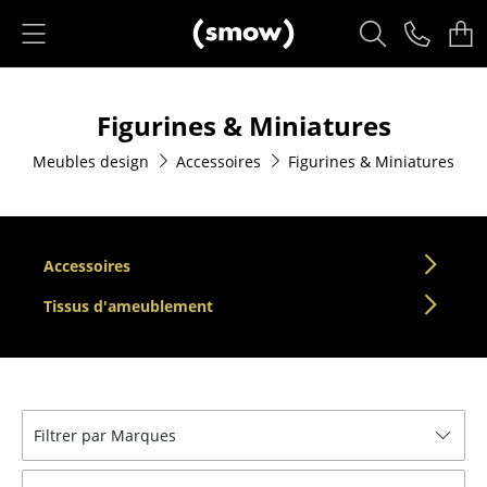
Accéder directement au contenu
Produits
Figurines & Miniatures
Sièges
Meubles design
Accessoires
Figurines & Miniatures
Chaises de cuisine & salle à manger
Canapés
Fauteuils
Accessoires
Fauteuils lounge
Tissus d'ameublement
Chaises
Chaises cantilever
Filtrer par Marques
Chaises et Tabourets de bar
Tabourets