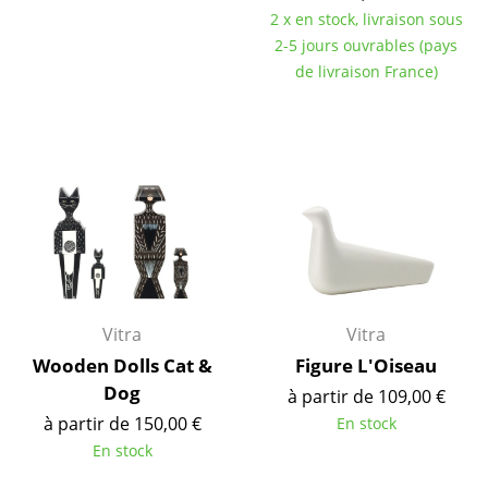
2 x en stock, livraison sous
Figurines & Miniatures
2-5 jours ouvrables (pays
de livraison France)
Vases
Plateaux
Accessoires de bureau
Boîtes de rangement
Couvertures
Coussins
Vitra
Vitra
Tapis
Wooden Dolls Cat &
Figure L'Oiseau
Rideaux
Dog
à partir de 109,00 €
à partir de 150,00 €
En stock
... voir tous les accessoires
En stock