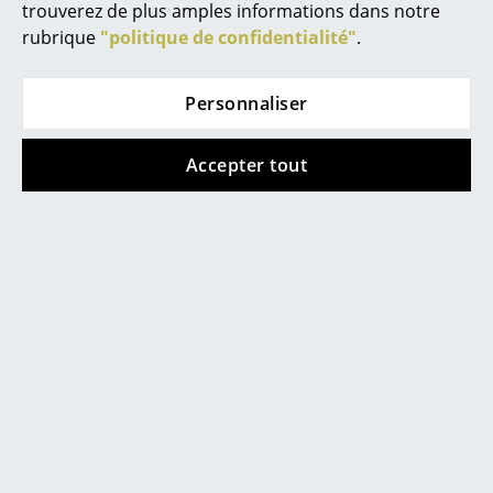
... toutes les marques A-Z
trouverez de plus amples informations dans notre
rubrique
"politique de confidentialité"
.
Designers
Kay Bojesen
Vitra
Figurine Zèbre
Chaise Panton
Alvar Aalto
Personnaliser
Miniature (lot de 5)
95,00 €
Arne Jacobsen
236,00 €
2 x en stock, livraison sous
Accepter tout
2-5 jours ouvrables (pays
2 x en stock, livraison sous
Charles & Ray Eames
de livraison France)
2-5 jours ouvrables (pays
de livraison France)
Eero Saarinen
Egon Eiermann
Eileen Gray
Jean Prouvé
Le Corbusier
Ludwig Mies van der Rohe
Vitra
Kay Bojesen