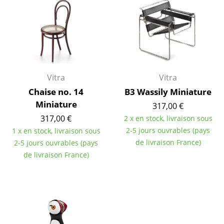
Bureau
Poste de travail
Bureau de direction
Salles de réunion
Vitra
Vitra
Accueil & Réception
Chaise no. 14
B3 Wassily Miniature
Cantines & Espaces communs
Miniature
317,00 €
317,00 €
2 x en stock, livraison sous
Solutions par branche
2-5 jours ouvrables (pays
1 x en stock, livraison sous
Travailler en sécurité
de livraison France)
2-5 jours ouvrables (pays
de livraison France)
Marques & Designers
Marques
Artemide