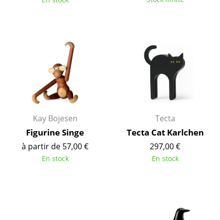
Tables de repas
Tables d’appoint
Tables basses
Bureaux & Secrétaires
Secrétaires & Tables PC
Tables de conférence et Pupitres
Kay Bojesen
Tecta
Figurine Singe
Tecta Cat Karlchen
Tables hautes & Pupitres
à partir de 57,00 €
297,00 €
Tables enfants
En stock
En stock
Table de jardin
Chariots & Dessertes
Pièces détachées