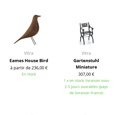
Espaces
Maison
Salon et Salle de séjour
Cuisine & Salle à manger
Chambre à coucher
Chambre enfant
Vitra
Vitra
Eames House Bird
Gartenstuhl
Bureau
Miniature
à partir de 236,00 €
Entrée & Couloir
307,00 €
En stock
1 x en stock, livraison sous
Salle de Bain
2-5 jours ouvrables (pays
Cellier & Buanderie
de livraison France)
Jardin & Balcon