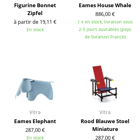
Figurine Bonnet
Eames House Whale
... voir tous les luminaires
Zipfel
886,00 €
à partir de 19,11 €
1 x en stock, livraison sous
Lits
2-5 jours ouvrables (pays
En stock
Lits doubles
de livraison France)
Lits simples
Lits empilables
Lits enfants
Tables de chevet et Accessoires de lit
... voir tous les lits
Vitra
Vitra
Accessoires
Eames Elephant
Rood Blauwe Stoel
Horloges
Miniature
287,00 €
287,00 €
En stock
Miroirs