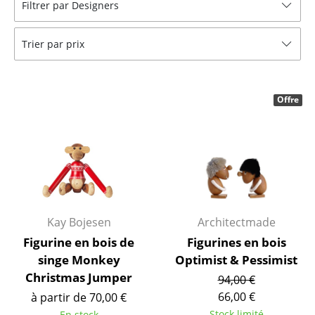
Filtrer par Designers
Bancs & Chaises longues
Trier par prix
Poufs poires
Chaises de jardin
Offre
Chaises enfants
Chaises à bascule
Chaises de bureau
Chaises de conférence
Fauteuils de direction
Kay Bojesen
Architectmade
Figurine en bois de
Figurines en bois
Pièces détachées
singe Monkey
Optimist & Pessimist
Christmas Jumper
... voir tous les sièges
94,00 €
66,00 €
à partir de 70,00 €
Tables
Stock limité
En stock