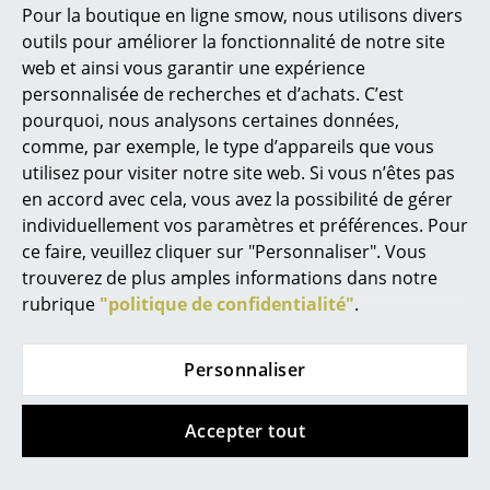
Marcel Breuer
Pour la boutique en ligne smow, nous utilisons divers
outils pour améliorer la fonctionnalité de notre site
Philippe Starck
web et ainsi vous garantir une expérience
Ronan & Erwan Bouroullec
personnalisée de recherches et d’achats. C’est
pourquoi, nous analysons certaines données,
... tous les designers A-Z
comme, par exemple, le type d’appareils que vous
Vitra
Knoll International
utilisez pour visiter notre site web. Si vous n’êtes pas
Tabouret Wiggle
Tabouret Barcelona
Thèmes
en accord avec cela, vous avez la possibilité de gérer
Relax
584,00 €
individuellement vos paramètres et préférences. Pour
Nouveauté smow
3.906,00 €
En stock
ce faire, veuillez cliquer sur "Personnaliser". Vous
En stock
trouverez de plus amples informations dans notre
Inspiration
rubrique
"politique de confidentialité"
.
Éditions spéciales
Édition spéciale
Classiques du design
Personnaliser
Les femmes dans le design
Accepter tout
Design Bauhaus