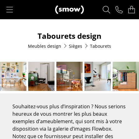
Accéder directement au contenu
Produits
Tabourets design
Sièges
Meubles design
Sièges
Tabourets
Chaises de cuisine & salle à manger
Canapés
Fauteuils
Fauteuils lounge
Chaises
Souhaitez-vous plus d’inspiration ? Nous serions
Chaises cantilever
heureux de vous montrer les plus beaux
exemples d’ameublement, qui sont mis à votre
Chaises et Tabourets de bar
disposition via la galerie d’images Flowbox.
Notez que ce fournisseur peut installer des
Tabourets