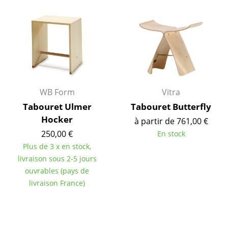
... voir toutes les tables
Rangements
Étagères & Armoires
Bibliothèques
WB Form
Vitra
Étagères murales
Tabouret Ulmer
Tabouret Butterfly
Hocker
Buffets & Commodes
à partir de 761,00 €
250,00 €
En stock
Meubles TV
Plus de 3 x en stock,
livraison sous 2-5 jours
Caissons roulants et Meubles d’appoint
ouvrables (pays de
Meubles de bar
livraison France)
Garde-robes
Petits rangements