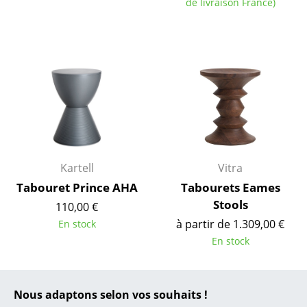
... toutes les marques A-Z
de livraison France)
Designers
Alvar Aalto
Arne Jacobsen
Charles & Ray Eames
Eero Saarinen
Kartell
Vitra
Egon Eiermann
Tabouret Prince AHA
Tabourets Eames
Eileen Gray
Stools
110,00 €
à partir de 1.309,00 €
En stock
Jean Prouvé
En stock
Le Corbusier
Ludwig Mies van der Rohe
Nous adaptons selon vos souhaits !