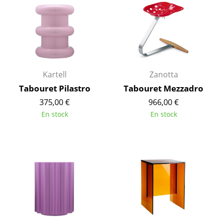
Pièces détachées
... voir tous les rangements
Luminaires
Kartell
Zanotta
Suspensions & Plafonniers
Tabouret Pilastro
Tabouret Mezzadro
Lampes de table
375,00 €
966,00 €
Lampes de bureau
En stock
En stock
Lampadaires et Liseuses
Lampes de sol
Appliques murales
Luminaires d’extérieur
Lampes sans fil