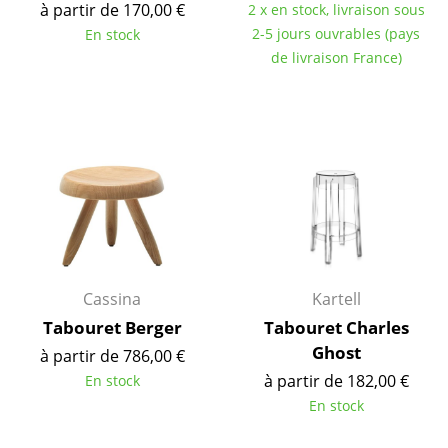
à partir de 170,00 €
2 x en stock, livraison sous
Figurines & Miniatures
2-5 jours ouvrables (pays
En stock
de livraison France)
Vases
Plateaux
Accessoires de bureau
Boîtes de rangement
Couvertures
Coussins
Cassina
Kartell
Tapis
Tabouret Berger
Tabouret Charles
Ghost
Rideaux
à partir de 786,00 €
à partir de 182,00 €
En stock
... voir tous les accessoires
En stock