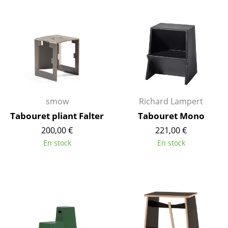
Espaces
Maison
Salon et Salle de séjour
Cuisine & Salle à manger
Chambre à coucher
smow
Richard Lampert
Chambre enfant
Tabouret pliant Falter
Tabouret Mono
Bureau
200,00 €
221,00 €
Entrée & Couloir
En stock
En stock
Salle de Bain
Cellier & Buanderie
Jardin & Balcon