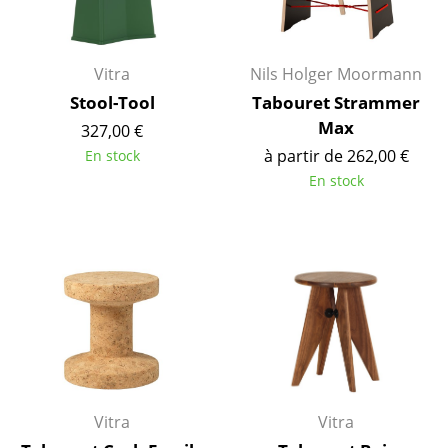
Bureau
Poste de travail
Vitra
Nils Holger Moormann
Bureau de direction
Stool-Tool
Tabouret Strammer
Salles de réunion
Max
327,00 €
à partir de 262,00 €
En stock
Accueil & Réception
En stock
Cantines & Espaces communs
Solutions par branche
Travailler en sécurité
Marques & Designers
Marques
Artemide
Vitra
Vitra