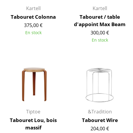
... voir tous les luminaires
Kartell
Kartell
Tabouret Colonna
Tabouret / table
Lits
d'appoint Max Beam
375,00 €
300,00 €
En stock
Lits doubles
En stock
Lits simples
Lits empilables
Lits enfants
Tables de chevet et Accessoires de lit
... voir tous les lits
Accessoires
Tiptoe
&Tradition
Horloges
Tabouret Lou, bois
Tabouret Wire
massif
204,00 €
Miroirs