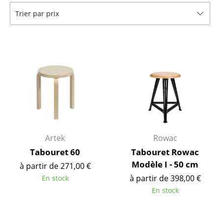
Trier par prix
Tables de repas
Tables d’appoint
Tables basses
Bureaux & Secrétaires
Secrétaires & Tables PC
Tables de conférence et Pupitres
Tables hautes & Pupitres
Artek
Rowac
Tabouret 60
Tabouret Rowac
Tables enfants
Modèle I - 50 cm
à partir de 271,00 €
Table de jardin
à partir de 398,00 €
En stock
En stock
Chariots & Dessertes
Pièces détachées