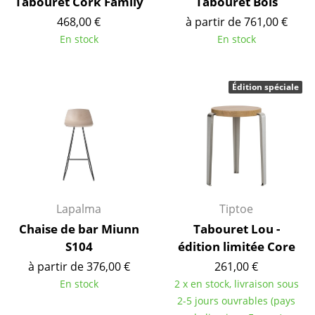
Tabouret Cork Family
Tabouret Bois
Cassina
468,00 €
à partir de 761,00 €
Fritz Hansen
En stock
En stock
HAY
Édition spéciale
Knoll International
Louis Poulsen
Muuto
Nils Holger Moormann
Richard Lampert
Lapalma
Tiptoe
Chaise de bar Miunn
Tabouret Lou -
Thonet
S104
édition limitée Core
USM Haller
à partir de 376,00 €
261,00 €
En stock
2 x en stock, livraison sous
Vitra
2-5 jours ouvrables (pays