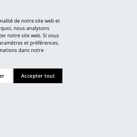
ment intérieur à Stuttgart ? Visitez notre magasin dans
nalité de notre site web et
 pour votre habitat ou bureau en fonction de vos
urquoi, nous analysons
r sur l'aménagement de votre maison ainsi que sur la
er notre site web. Si vous
ttgart. Ensemble, nous réalisons un projet
paramètres et préférences.
 votre nouvelle maison ou de votre nouveau lieu de
ormations dans notre
olontiers dans la planification de votre mobilier de
er
Accepter tout
ureau. Grâce à notre savoir-faire, nous vous
 du conseil conceptuel et de la planification à la
lles, des estimations de coûts et de budget ainsi que
ions en vigueur.
 halls d'entrée - chez smow, nous nous chargeons de la
otre équipe smow est également votre interlocuteur pour
iste dans toutes les étapes de votre projet.