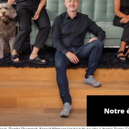
Notre 
rbeck, Dembo Drammeh, Konrad Hiltmann (en haut de gauche à droite), Fanny, Co