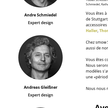
Schmiedel, Kath
Vous êtes à 
Andre Schmiedel
de Stuttgar
Expert design
accessoires
Haller
,
Tho
Chez smow S
aussi de n
Vous êtes c
Nous serons 
modèles s'av
une «périod
Andreas Gleißner
Nous nous r
Expert design
Ave