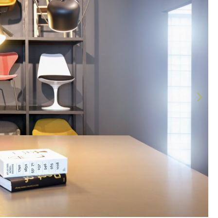
Constance
Leipzig
Mayence
Munich
Nuremberg
Schwarzwald
Soleure
Stuttgart