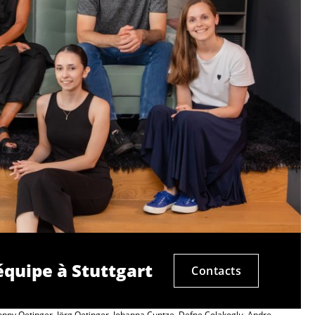
équipe à Stuttgart
Contacts
nny Oetinger, Jörg Oetinger, Johanna Cuntze, Defne Colakoglu, Andre