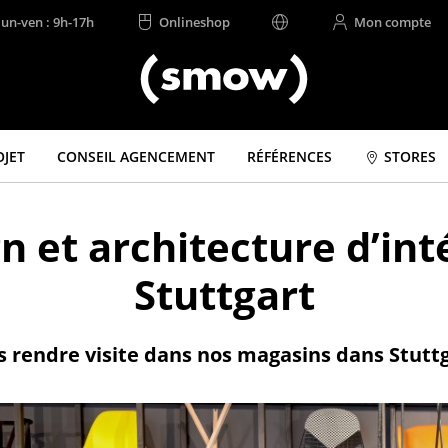
lun-ven : 9h-17h
Onlineshop
Mon compte
OJET
CONSEIL AGENCEMENT
RÉFÉRENCES
STORES
gn et architecture d’in
Stuttgart
 rendre visite dans nos magasins dans Stutt