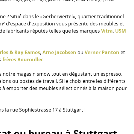
e ? Situé dans le «Gerberviertel», quartier traditionnel
m² d'espace d'exposition vous présente des meubles et
 fabricants réputés telles que les marques
Vitra
,
USM
rles & Ray Eames
,
Arne Jacobsen
ou
Verner Panton
et
s
frères Bouroullec
.
ans notre magasin smow tout en dégustant un espresso.
ns ou postes de travail. Si le choix entre les différents
ons à emporter des meubles sélectionnés à la maison pour
 la rue Sophiestrasse 17 à Stuttgart !
at ou bureau à Stuttgart