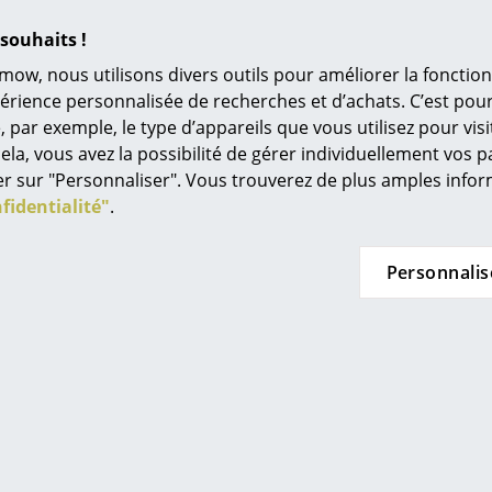
souhaits !
s savoir où vous pouvez concevoir et planifier votre agence
mow, nous utilisons divers outils pour améliorer la fonction
traße et développez avec notre équipe un concept de design
périence personnalisée de recherches et d’achats. C’est po
viduels. Si vous le souhaitez, nous pouvons vous conseille
ar exemple, le type d’appareils que vous utilisez pour visit
n de votre bureau et/ou établir un concept d'éclairage à Stu
ela, vous avez la possibilité de gérer individuellement vos 
nt intérieur complet avec visualisation correspondante de
quer sur "Personnaliser". Vous trouverez de plus amples inf
fidentialité"
.
hez du
mobilier de bureau à Stuttgart
? Nous vous aidons v
Personnalis
iduel ou vous conseillons dans le choix de votre siège de b
s dans l'agencement de bureaux ou d'immeubles de bureaux,
 En outre, nous vous proposons des analyses théoriques/rée
s de planification tenant compte des normes et réglementat
se de postes de travail individuels, de bureaux ouvert ou de
n conceptuelle et
d'agencement de bureaux
à Stuttgart. N
ion de l'éclairage et de
l'acoustique de bureaux
et vous ass