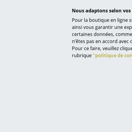
Nous adaptons selon vos 
Aimeriez-vou
Pour la boutique en ligne s
la Sophiens
ainsi vous garantir une ex
besoins indi
certaines données, comme, p
planificatio
n’êtes pas en accord avec c
d'aménageme
Pour ce faire, veuillez cli
travail.
rubrique
"politique de con
Fanny
Vous cherc
Dipl. Chien de bureau
bureau indiv
accompagnon
réalisation.
des service
Qu'il s'agis
planificatio
la planificat