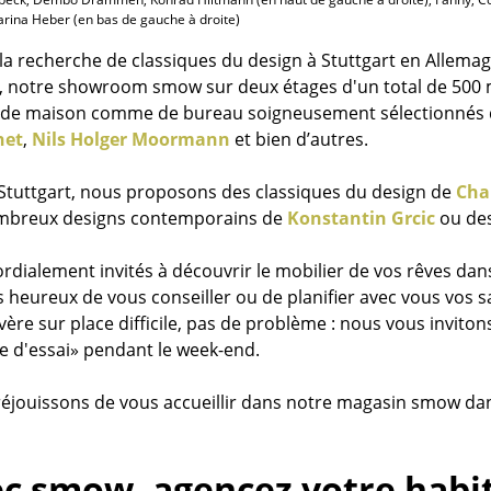
arina Heber (en bas de gauche à droite)
la recherche de classiques du design à Stuttgart en Allemagn
t, notre showroom smow sur deux étages d'un total de 500 
 de maison comme de bureau soigneusement sélectionnés de
net
,
Nils Holger Moormann
et bien d’autres.
tuttgart, nous proposons des classiques du design de
Cha
ombreux designs contemporains de
Konstantin Grcic
ou de
ordialement invités à découvrir le mobilier de vos rêves d
heureux de vous conseiller ou de planifier avec vous vos salo
ère sur place difficile, pas de problème : nous vous invit
e d'essai» pendant le week-end.
éjouissons de vous accueillir dans notre magasin smow dans
c smow, agencez votre habit