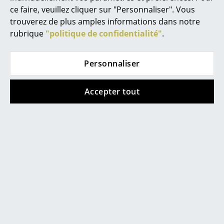
ce faire, veuillez cliquer sur "Personnaliser". Vous
Figurines & Miniatures
trouverez de plus amples informations dans notre
Kartell
Kartell
rubrique
"politique de confidentialité"
.
Vases
Vase Okra
Suspension Teresa
Frozen
à partir de 123,00 €
Plateaux
Personnaliser
469,00 €
En stock
Accessoires de bureau
En stock
Accepter tout
Boîtes de rangement
Couvertures
Voir tous les nouveaux articles
Coussins
Tapis
Rideaux
... voir tous les accessoires