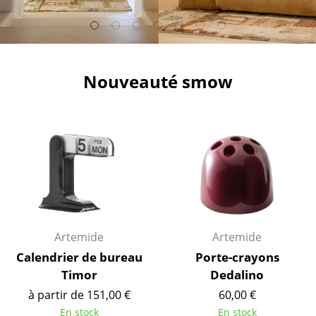
Bancs & Chaises longues
Poufs poires
Nouveauté smow
Chaises de jardin
Chaises enfants
Chaises à bascule
Chaises de bureau
Chaises de conférence
Fauteuils de direction
Artemide
Artemide
Pièces détachées
Calendrier de bureau
Porte-crayons
Timor
Dedalino
... voir tous les sièges
à partir de 151,00 €
60,00 €
Tables
En stock
En stock