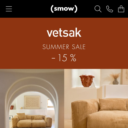
Accéder directement au contenu
Produits
Sièges
Chaises de cuisine & salle à manger
Canapés
Fauteuils
Fauteuils lounge
Chaises
Chaises cantilever
Chaises et Tabourets de bar
Tabourets