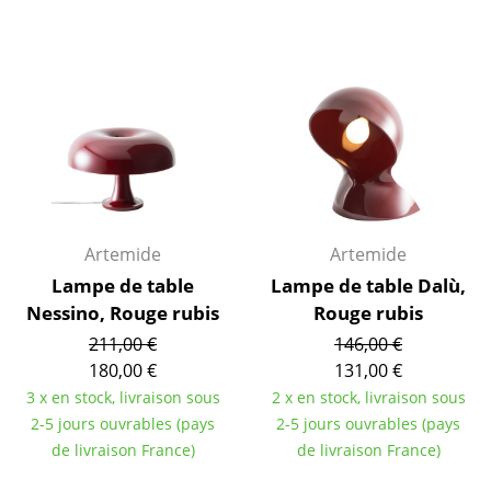
... voir toutes les tables
Rangements
Étagères & Armoires
Bibliothèques
Étagères murales
Artemide
Artemide
Buffets & Commodes
Lampe de table
Lampe de table Dalù,
Meubles TV
Nessino, Rouge rubis
Rouge rubis
211,00 €
146,00 €
Caissons roulants et Meubles d’appoint
180,00 €
131,00 €
Meubles de bar
3 x en stock, livraison sous
2 x en stock, livraison sous
2-5 jours ouvrables (pays
2-5 jours ouvrables (pays
Garde-robes
de livraison France)
de livraison France)
Petits rangements