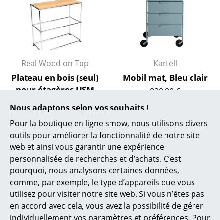
... voir tous les luminaires
Lits
Lits doubles
Real Wood on Top
Kartell
Lits simples
Plateau en bois (seul)
Mobil mat, Bleu clair
pour étagères USM
820,00 €
Lits empilables
Haller, taille M
1 x en stock, livraison sous
Nous adaptons selon vos souhaits !
Lits enfants
à partir de 339,00 €
2-5 jours ouvrables (pays
Pour la boutique en ligne smow, nous utilisons divers
de livraison France)
En stock
Tables de chevet et Accessoires de lit
outils pour améliorer la fonctionnalité de notre site
web et ainsi vous garantir une expérience
... voir tous les lits
personnalisée de recherches et d’achats. C’est
pourquoi, nous analysons certaines données,
Accessoires
comme, par exemple, le type d’appareils que vous
utilisez pour visiter notre site web. Si vous n’êtes pas
Horloges
en accord avec cela, vous avez la possibilité de gérer
Miroirs
individuellement vos paramètres et préférences. Pour