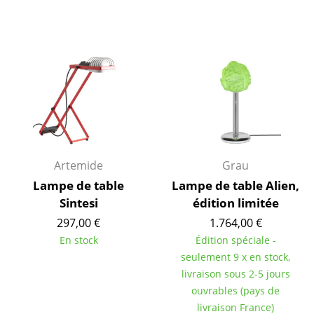
Tables de repas
Tables d’appoint
Tables basses
Bureaux & Secrétaires
Secrétaires & Tables PC
Tables de conférence et Pupitres
Artemide
Grau
Lampe de table
Lampe de table Alien,
Tables hautes & Pupitres
Sintesi
édition limitée
Tables enfants
297,00 €
1.764,00 €
En stock
Édition spéciale -
Table de jardin
seulement 9 x en stock,
livraison sous 2-5 jours
Chariots & Dessertes
ouvrables (pays de
Pièces détachées
livraison France)