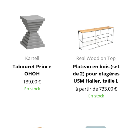
Pièces détachées
... voir tous les rangements
Luminaires
Suspensions & Plafonniers
Lampes de table
Kartell
Real Wood on Top
Tabouret Prince
Plateau en bois (set
Lampes de bureau
OHOH
de 2) pour étagères
Lampadaires et Liseuses
USM Haller, taille L
139,00 €
à partir de 733,00 €
En stock
Lampes de sol
En stock
Appliques murales
Luminaires d’extérieur
Lampes sans fil