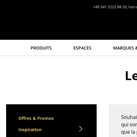
Accéder directement au contenu
+49 341 2222 88 33, lun-
PRODUITS
ESPACES
MARQUES &
Sièges
Tables
L
Chaises de cuisine & salle
Tables de repas
à manger
Tables d’appoint
Canapés
Tables basses
Fauteuils
Bureaux & Secrétaires
Fauteuils lounge
Secrétaires & Tables PC
Chaises
Tables de conférence et
Souhai
Offres & Promos
Chaises cantilever
Pupitres
qui son
Chaises et Tabourets de
Tables hautes & Pupitres
Inspiration
que la 
bar