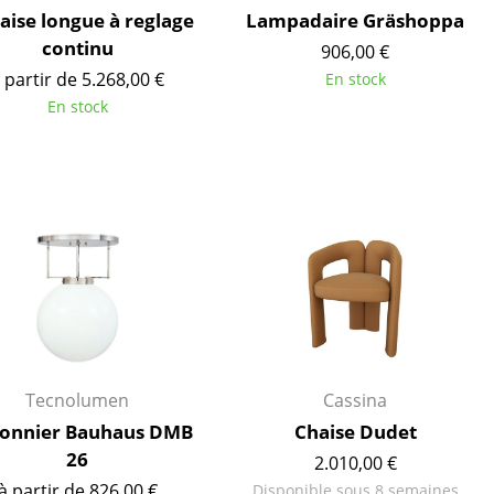
aise longue à reglage
Lampadaire Gräshoppa
continu
906,00 €
 partir de 5.268,00 €
En stock
En stock
Bureau
Poste de travail
Tecnolumen
Cassina
Bureau de direction
fonnier Bauhaus DMB
Chaise Dudet
Salles de réunion
26
2.010,00 €
Accueil & Réception
à partir de 826,00 €
Disponible sous 8 semaines