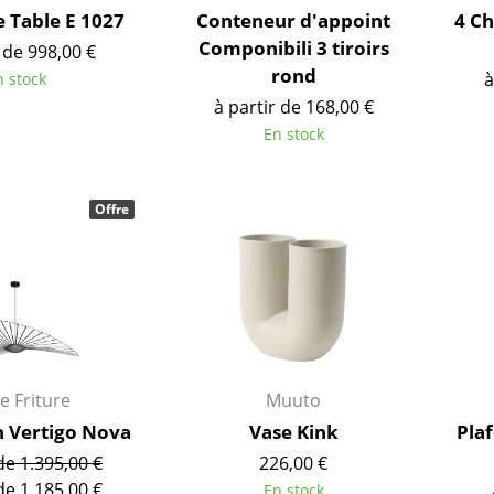
e Table E 1027
Conteneur d'appoint
4 Ch
Componibili 3 tiroirs
 de 998,00 €
rond
à
n stock
à partir de 168,00 €
En stock
Offre
Maison
Salon et Salle de séjour
e Friture
Muuto
Cuisine & Salle à manger
n Vertigo Nova
Vase Kink
Pla
Chambre à coucher
de 1.395,00 €
226,00 €
Chambre enfant
de 1.185,00 €
En stock