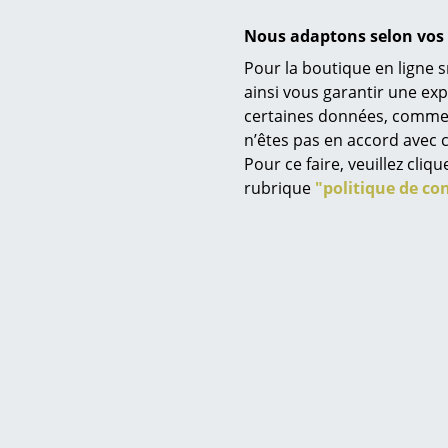
Nous adaptons selon vos 
Pour la boutique en ligne s
Service
&Tr
ainsi vous garantir une ex
Lampe de 
certaines données, comme, p
Contact
n’êtes pas en accord avec c
à partir
Paiement
Pour ce faire, veuillez cli
E
Livraison
rubrique
"politique de con
FAQ
Retours & échanges
Vos avantages en un cl
CGV
Protection des donné
Saisir un critère