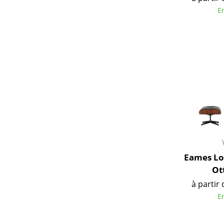
E
Eames Lo
Ot
à partir 
E