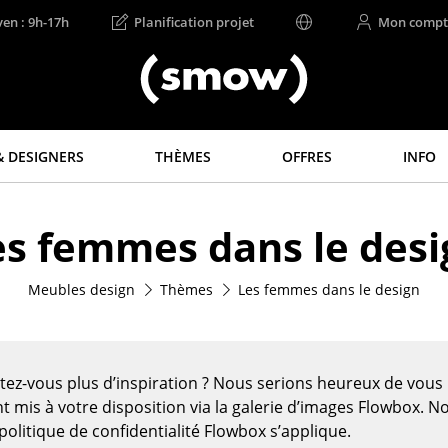
ven : 9h-17h
Planification projet
Mon compt
 DESIGNERS
THÈMES
OFFRES
INFO
Rangements
Luminaires
es femmes dans le desi
Étagères & Armoires
Suspensions &
Plafonniers
Bibliothèques
Lampes de table
Meubles design
Thèmes
Les femmes dans le design
Étagères murales
Lampes de bureau
Buffets & Commodes
Lampadaires et Liseu
Meubles TV
Lampes de sol
Caissons roulants et
tez-vous plus d’inspiration ? Nous serions heureux de vou
Meubles d’appoint
Appliques murales
t mis à votre disposition via la galerie d’images Flowbox. N
Meubles de bar
Luminaires d’extérieu
politique de confidentialité Flowbox s’applique.