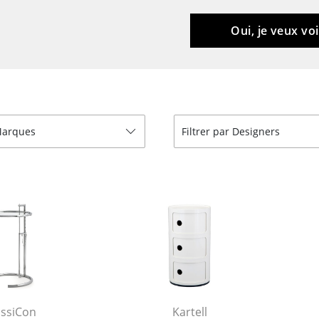
Garde-robes
Lampes sans fil
Petits rangements
... voir tous les lumina
Oui, je veux voi
Pièces détachées
... voir tous les rangements
Configurateur USM Haller
 Marques
Filtrer par Designers
assiCon
Kartell