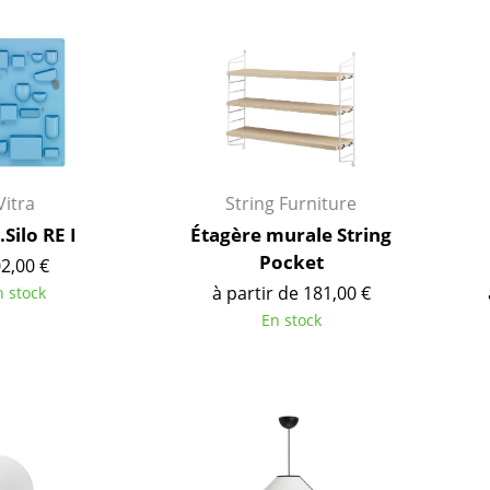
Thonet
Marcel Breuer
USM Haller
Philippe Starck
Vitra
Ronan & Erwan Bouroull
... toutes les marques A-Z
... tous les designers A-Z
Nouveauté smow
Inspiration
Éditions spéciales
Vitra
String Furniture
Classiques du design
Silo RE I
Étagère murale String
Pocket
Les femmes dans le 
2,00 €
à partir de 181,00 €
Design Bauhaus
n stock
En stock
Design Mid-Century
Design scandinave
Design italien
Design durable
Matériaux naturels
Univers de couleurs