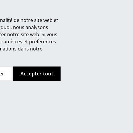
nalité de notre site web et
’entreprise
Hay
&Tradition
urquoi, nous analysons
ampe de table Ava
Lampe portable Mist
er notre site web. Si vous
 propos de nous
Pyramid
paramètres et préférences.
272,00 €
mow sur place
ormations dans notre
à partir de 210,00 €
En stock
joignez l’équipe smow
En stock
availler chez smow
ewsletter
er
Accepter tout
urnal
ntions légales
Hay
Le Klint