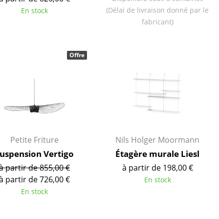
Cantines & Espaces communs
(Délai de livraison donné par le
En stock
Solutions par branche
fabricant)
Travailler en sécurité
Offre
L’original
Petite Friture
Nils Holger Moormann
uspension Vertigo
Étagère murale Liesl
à partir de 855,00 €
à partir de 198,00 €
à partir de 726,00 €
En stock
En stock
e