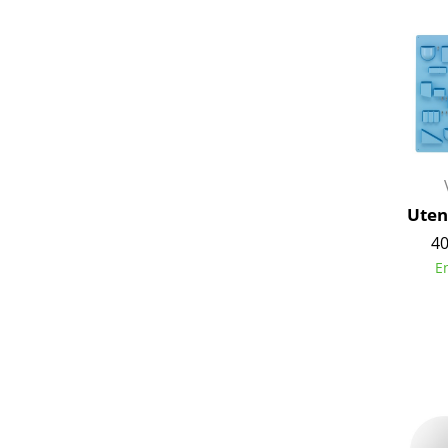
Uten.
40
E