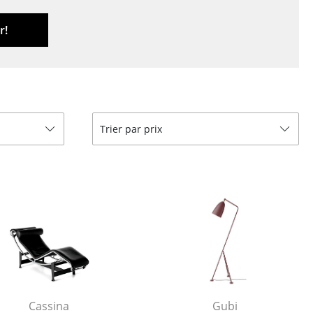
ires
r!
Trier par prix
Cassina
Gubi