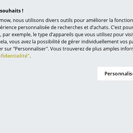
L’original
souhaits !
Idées cadeaux
mow, nous utilisons divers outils pour améliorer la fonction
L
adition
Hay
périence personnalisée de recherches et d’achats. C’est po
table Journey
Suspension Ava Cone
L
ar exemple, le type d’appareils que vous utilisez pour visit
À
ela, vous avez la possibilité de gérer individuellement vos 
 de 339,00 €
à partir de 210,00 €
s
quer sur "Personnaliser". Vous trouverez de plus amples inf
n stock
En stock
Re
fidentialité"
.
Tr
N
Personnalis
Offre
in d’oeil
Jo
Me
es
Hay
Louis Poulsen