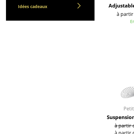
Vases
Adjustabl
Idées cadeaux
Plateaux
à partir
E
Accessoires de bureau
Boîtes de rangement
Couvertures
Coussins
Tapis
Rideaux
... voir tous les
accessoires
Petit
Suspensio
à partir 
à partir 