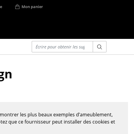
e
Mon panier
Saisir un critère
Lits
gn
Lits doubles
Lits simples
Lits empilables
Lits enfants
ses
Tables de chevet et
Accessoires de lit
s montrer les plus beaux exemples d’ameublement,
... voir tous les lits
otez que ce fournisseur peut installer des cookies et
r