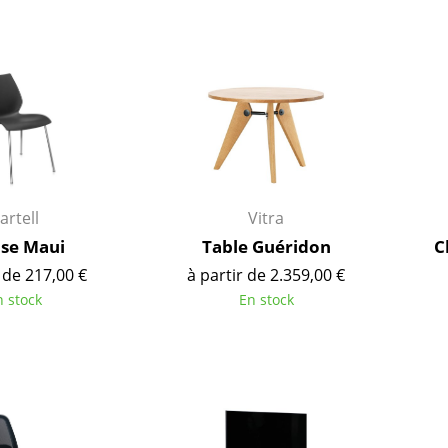
Thonet
Marcel Breuer
USM Haller
Philippe Starck
Vitra
Ronan & Erwan Bouroull
... toutes les marques A-Z
... tous les designers A-Z
Nouveauté smow
Inspiration
Éditions spéciales
Classiques du design
artell
Vitra
Les femmes dans le 
ise Maui
Table Guéridon
C
Design Bauhaus
 de 217,00 €
à partir de 2.359,00 €
Design Mid-Century
n stock
En stock
Design scandinave
Design italien
Design durable
Matériaux naturels
Univers de couleurs