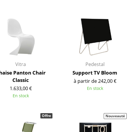
ec
Vitra
Pedestal
design
haise Panton Chair
Support TV Bloom
Classic
à partir de 242,00 €
1.633,00 €
En stock
En stock
Offre
Nouveauté