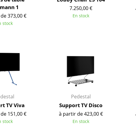
Bureau
rmann 1
7.250,00 €
Entrée & Couloir
 de 373,00 €
En stock
Salle de Bain
n stock
Cellier & Buanderie
Jardin & Balcon
Marques
Designers
Artemide
Alvar Aalto
Cassina
Arne Jacobsen
Fritz Hansen
Charles & Ray Eames
HAY
Eero Saarinen
Knoll International
Egon Eiermann
destal
Pedestal
Louis Poulsen
Eileen Gray
rt TV Viva
Support TV Disco
Muuto
Jean Prouvé
 de 151,00 €
à partir de 423,00 €
Nils Holger Moormann
Le Corbusier
n stock
En stock
Richard Lampert
Ludwig Mies van der Roh