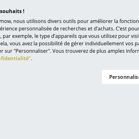
L’original
souhaits !
Idées cadeaux
mow, nous utilisons divers outils pour améliorer la fonction
L
périence personnalisée de recherches et d’achats. C’est po
ar exemple, le type d’appareils que vous utilisez pour visit
Håg
Pedestal
À
ela, vous avez la possibilité de gérer individuellement vos 
7500 Mesh
Support TV Rover
Chai
s
quer sur "Personnaliser". Vous trouverez de plus amples inf
de 1.168,00 €
352,00 €
Re
fidentialité"
.
à
n stock
En stock
Tr
à
N
Personnalis
in d’oeil
Jo
Me
es