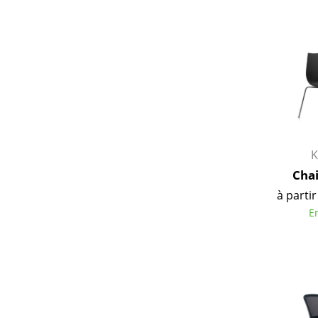
K
Cha
à partir
E