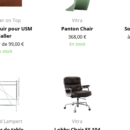
er on Top
Vitra
cuir pour USM
Panton Chair
So
aller
368,00 €
à
r de 99,00 €
En stock
n stock
Maison
Salon et Salle de séjour
Cuisine & Salle à manger
Chambre à coucher
rd Lampert
Vitra
Chambre enfant
s de table
Lobby Chair ES 104