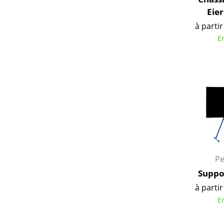
Eie
à partir
E
Pe
Suppo
à partir
E