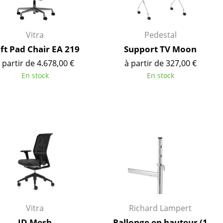
Vitra
Pedestal
ft Pad Chair EA 219
Support TV Moon
 partir de 4.678,00 €
à partir de 327,00 €
En stock
En stock
Bureau
Poste de travail
Bureau de direction
Salles de réunion
Vitra
Richard Lampert
Accueil & Réception
ID Mesh
Rallonge en hauteur (1