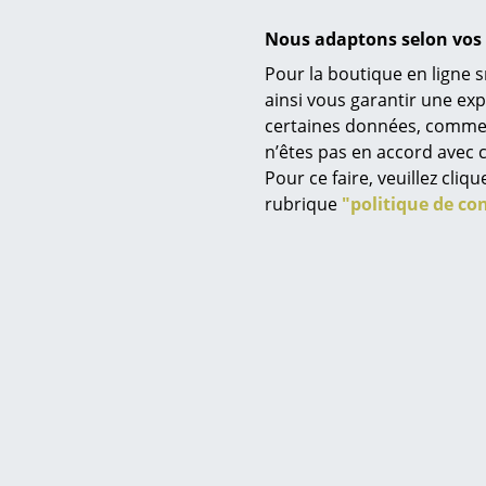
Nous adaptons selon vos 
Pour la boutique en ligne s
Service
ainsi vous garantir une ex
certaines données, comme, p
Contact
n’êtes pas en accord avec c
SoFi 
Paiement
Pour ce faire, veuillez cli
à partir 
Livraison
rubrique
"politique de con
E
FAQ
Retours & échanges
Vos avantages en un cl
CGV
Protection des donné
Saisir un critère