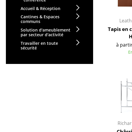
Vases
Accueil & Réception
Plateaux
Cantines & Espaces
Leath
Accessoires de bureau
communs
Tapis en 
Boîtes de rangement
Solution d'ameublement
par secteur d'activité
H
Couvertures
Travailler en toute
à parti
Coussins
sécurité
E
Tapis
Rideaux
... voir tous les
accessoires
Richa
Châssi