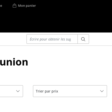
e
Mon panier
Saisir un critère
Lits
éunion
Lits doubles
Lits simples
Lits empilables
Lits enfants
ses
Tables de chevet et
Trier par prix
Accessoires de lit
... voir tous les lits
r