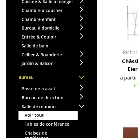
Tables enfants
Cuisine & Salle à manger
Tabourets
Table de jardin
Chambre à coucher
Bancs & Chaises longues
Chariots & Dessertes
Chambre enfant
Poufs poires
Pièces détachées
Bureau à domicile
Chaises de jardin
... voir toutes les tables
Entrée & Couloir
Chaises enfants
Salle de bain
Chaises à bascule
Richa
Cellier & Buanderie
Chaises de bureau
Châssi
Jardin & Balcon
Chaises de conférence
Eie
Fauteuils de direction
à partir
Bureau
Pièces détachées
E
Poste de travail
... voir tous les sièges
Bureau de direction
Accessoires
Salle de réunion
Voir tout
Horloges
Tables de conférence
Miroirs
Chaises de
Figurines & Miniatures
conférence