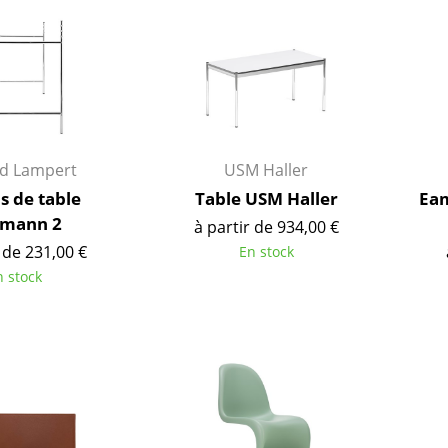
Garde-robes
Lampes sans fil
Petits rangements
... voir tous les lumina
Pièces détachées
... voir tous les rangements
Configurateur USM Haller
rd Lampert
USM Haller
s de table
Table USM Haller
Eam
rmann 2
à partir de 934,00 €
 de 231,00 €
En stock
n stock