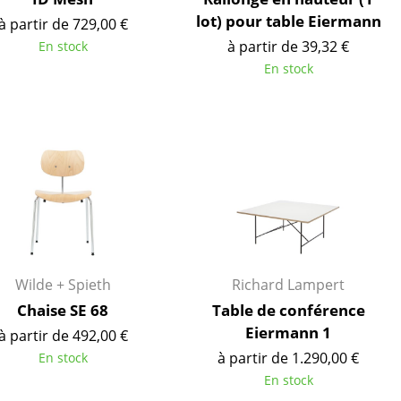
Cantines & Espaces communs
lot) pour table Eiermann
à partir de 729,00 €
Solutions par branche
à partir de 39,32 €
En stock
Travailler en sécurité
En stock
L’original
Wilde + Spieth
Richard Lampert
Chaise SE 68
Table de conférence
Eiermann 1
à partir de 492,00 €
à partir de 1.290,00 €
En stock
e
En stock