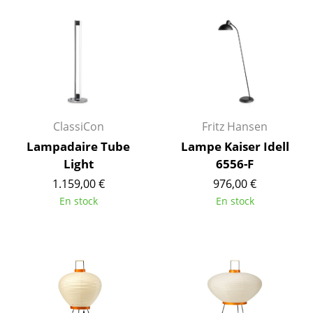
Pièces détachées
... voir tous les rangements
Luminaires
Suspensions & Plafonniers
ClassiCon
Fritz Hansen
Lampes de table
Lampadaire Tube
Lampe Kaiser Idell
Light
6556-F
Lampes de bureau
1.159,00 €
976,00 €
Lampadaires et Liseuses
En stock
En stock
Lampes de sol
Appliques murales
Luminaires d’extérieur
Lampes sans fil