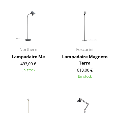
Cassina
Fritz Hansen
HAY
Knoll International
Louis Poulsen
Northern
Foscarini
Muuto
Lampadaire Me
Lampadaire Magneto
Terra
Nils Holger Moormann
493,00 €
618,00 €
En stock
Richard Lampert
En stock
Thonet
USM Haller
Vitra