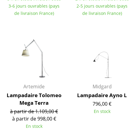
3-6 jours ouvrables (pays
2-5 jours ouvrables (pays
Tables de repas
de livraison France)
de livraison France)
Tables d’appoint
Tables basses
Bureaux & Secrétaires
Secrétaires & Tables PC
Tables de conférence et Pupitres
Tables hautes & Pupitres
Artemide
Midgard
Lampadaire Tolomeo
Lampadaire Ayno L
Tables enfants
Mega Terra
796,00 €
Table de jardin
à partir de 1.109,00 €
En stock
à partir de 998,00 €
Chariots & Dessertes
En stock
Pièces détachées