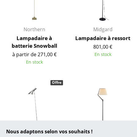
... toutes les marques A-Z
Designers
Alvar Aalto
Northern
Midgard
Lampadaire à
Lampadaire à ressort
Arne Jacobsen
batterie Snowball
801,00 €
Charles & Ray Eames
à partir de 271,00 €
En stock
En stock
Eero Saarinen
Egon Eiermann
Offre
Eileen Gray
Jean Prouvé
Le Corbusier
Ludwig Mies van der Rohe
Nous adaptons selon vos souhaits !
Louis Poulsen
Kartell