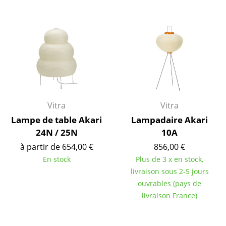
... voir toutes les tables
Rangements
Étagères & Armoires
Bibliothèques
Étagères murales
Vitra
Vitra
Buffets & Commodes
Lampe de table Akari
Lampadaire Akari
24N / 25N
10A
Meubles TV
à partir de 654,00 €
856,00 €
Caissons roulants et Meubles d’appoint
En stock
Plus de 3 x en stock,
livraison sous 2-5 jours
Meubles de bar
ouvrables (pays de
livraison France)
Garde-robes
Petits rangements