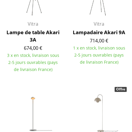
... voir tous les luminaires
Lits
Vitra
Vitra
Lampe de table Akari
Lampadaire Akari 9A
Lits doubles
3A
714,00 €
Lits simples
674,00 €
1 x en stock, livraison sous
2-5 jours ouvrables (pays
3 x en stock, livraison sous
Lits empilables
de livraison France)
2-5 jours ouvrables (pays
Lits enfants
de livraison France)
Tables de chevet et Accessoires de lit
Offre
... voir tous les lits
Accessoires
Horloges
Miroirs