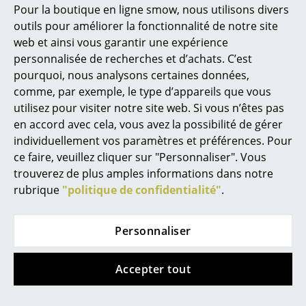
Marcel Breuer
Pour la boutique en ligne smow, nous utilisons divers
Lampadaire AJ inox
Lampadaire Angelo
outils pour améliorer la fonctionnalité de notre site
Philippe Starck
Stone
1.401,00 €
web et ainsi vous garantir une expérience
1.261,00 €
1.791,00 €
Ronan & Erwan Bouroullec
personnalisée de recherches et d’achats. C’est
1 x en stock, livraison sous
En stock
pourquoi, nous analysons certaines données,
... tous les designers A-Z
2-5 jours ouvrables (pays
comme, par exemple, le type d’appareils que vous
de livraison France)
utilisez pour visiter notre site web. Si vous n’êtes pas
Thèmes
en accord avec cela, vous avez la possibilité de gérer
individuellement vos paramètres et préférences. Pour
Nouveauté smow
ce faire, veuillez cliquer sur "Personnaliser". Vous
trouverez de plus amples informations dans notre
Inspiration
rubrique
"politique de confidentialité"
.
Éditions spéciales
Classiques du design
Personnaliser
Les femmes dans le design
Muuto
Vitra
Accepter tout
Design Bauhaus
Lampadaire Pull
Lampadaire Akari
13A
583,00 €