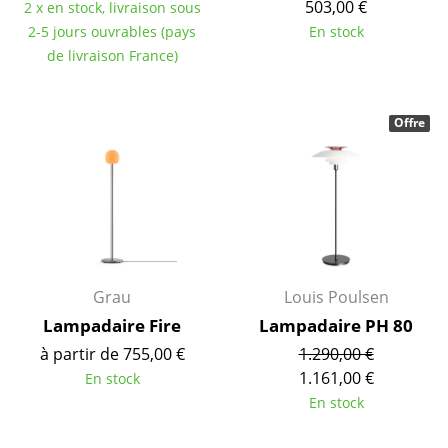
Bureau
503,00 €
2 x en stock, livraison sous
2-5 jours ouvrables (pays
En stock
Poste de travail
de livraison France)
Bureau de direction
Salles de réunion
Offre
Accueil & Réception
Cantines & Espaces communs
Solutions par branche
Travailler en sécurité
Grau
Louis Poulsen
Lampadaire Fire
Lampadaire PH 80
Marques & Designers
à partir de 755,00 €
1.290,00 €
Marques
1.161,00 €
En stock
En stock
Artemide