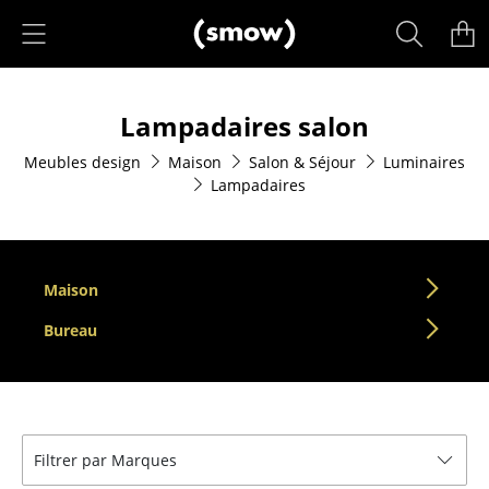
Accéder directement au contenu
Produits
Lampadaires salon
Sièges
Meubles design
Maison
Salon & Séjour
Luminaires
Chaises de cuisine & salle à manger
Lampadaires
Canapés
Fauteuils
Maison
Fauteuils lounge
Bureau
Chaises
Chaises cantilever
Chaises et Tabourets de bar
Filtrer par Marques
Tabourets