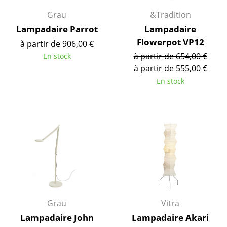
Grau
&Tradition
Figurines & Miniatures
Lampadaire Parrot
Lampadaire
Vases
Flowerpot VP12
à partir de 906,00 €
à partir de 654,00 €
En stock
Plateaux
à partir de 555,00 €
Accessoires de bureau
En stock
Boîtes de rangement
Couvertures
Coussins
Tapis
Rideaux
... voir tous les accessoires
Grau
Vitra
Lampadaire John
Lampadaire Akari