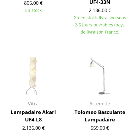
Espaces
UF4-33N
805,00 €
2.136,00 €
En stock
Maison
2 x en stock, livraison sous
Salon et Salle de séjour
2-5 jours ouvrables (pays
de livraison France)
Cuisine & Salle à manger
Chambre à coucher
Chambre enfant
Bureau
Entrée & Couloir
Salle de Bain
Vitra
Artemide
Cellier & Buanderie
Lampadaire Akari
Tolomeo Basculante
UF4-L8
Lampadaire
Jardin & Balcon
2.136,00 €
559,00 €