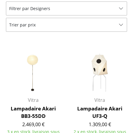
Filtrer par Designers
Bancs & Chaises longues
Poufs poires
Trier par prix
Chaises de jardin
Chaises enfants
Chaises à bascule
Chaises de bureau
Chaises de conférence
Fauteuils de direction
Vitra
Vitra
Pièces détachées
Lampadaire Akari
Lampadaire Akari
BB3-55DD
UF3-Q
... voir tous les sièges
2.469,00 €
1.309,00 €
Tables
3 x en stock, livraison sous
2 x en stock, livraison sous