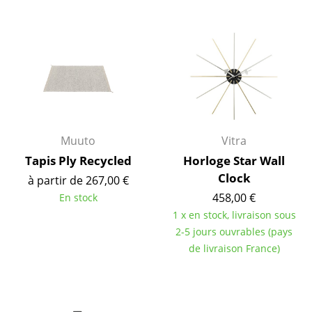
Espaces
Maison
Salon et Salle de séjour
Cuisine & Salle à manger
Chambre à coucher
Muuto
Vitra
Chambre enfant
Tapis Ply Recycled
Horloge Star Wall
Bureau
Clock
à partir de 267,00 €
Entrée & Couloir
458,00 €
En stock
1 x en stock, livraison sous
Salle de Bain
2-5 jours ouvrables (pays
de livraison France)
Cellier & Buanderie
Jardin & Balcon