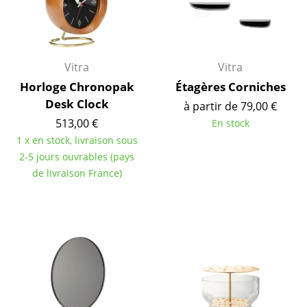
Cassina
Fritz Hansen
HAY
Vitra
Vitra
Horloge Chronopak
Étagères Corniches
Knoll International
Desk Clock
à partir de 79,00 €
Louis Poulsen
513,00 €
En stock
1 x en stock, livraison sous
Muuto
2-5 jours ouvrables (pays
Nils Holger Moormann
de livraison France)
Richard Lampert
Thonet
USM Haller
Vitra