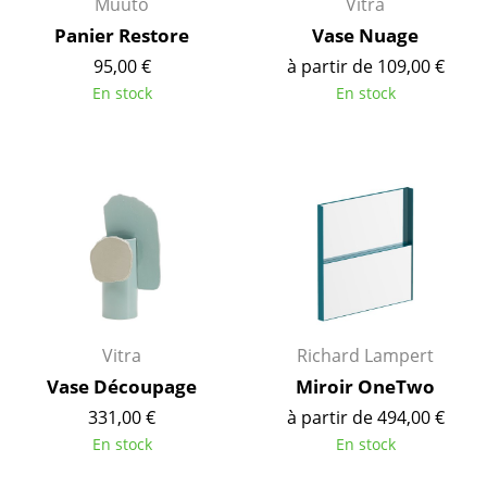
Muuto
Vitra
Panier Restore
Vase Nuage
Figurines & Miniatures
95,00 €
à partir de 109,00 €
Vases
En stock
En stock
Plateaux
Accessoires de bureau
Boîtes de rangement
Couvertures
Coussins
Tapis
Vitra
Richard Lampert
Vase Découpage
Miroir OneTwo
Rideaux
331,00 €
à partir de 494,00 €
... voir tous les accessoires
En stock
En stock