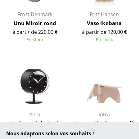
... toutes les marques A-Z
Frost Denmark
Fritz Hansen
Designers
Unu Miroir rond
Vase Ikebana
Alvar Aalto
à partir de 220,00 €
à partir de 120,00 €
En stock
En stock
Arne Jacobsen
Charles & Ray Eames
Eero Saarinen
Egon Eiermann
Eileen Gray
Jean Prouvé
Vitra
Vitra
Le Corbusier
Horloge Night Desk
Eames Elephant Small
Ludwig Mies van der Rohe
Clock Black
99,00 €
Nous adaptons selon vos souhaits !