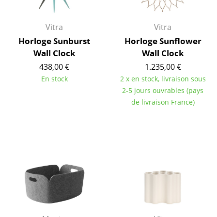
... voir tous les luminaires
Vitra
Vitra
Lits
Horloge Sunburst
Horloge Sunflower
Wall Clock
Wall Clock
Lits doubles
438,00 €
1.235,00 €
Lits simples
En stock
2 x en stock, livraison sous
2-5 jours ouvrables (pays
Lits empilables
de livraison France)
Lits enfants
Tables de chevet et Accessoires de lit
... voir tous les lits
Accessoires
Horloges
Miroirs