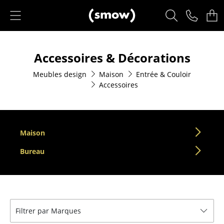
Accéder directement au contenu
Produits
Accessoires & Décorations
Sièges
Meubles design
Maison
Entrée & Couloir
Chaises de cuisine & salle à manger
Accessoires
Canapés
Fauteuils
Maison
Fauteuils lounge
Bureau
Chaises
Chaises cantilever
Chaises et Tabourets de bar
Filtrer par Marques
Tabourets