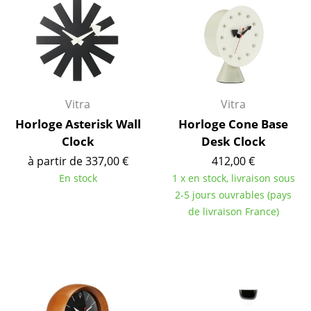
Bureau
Poste de travail
Bureau de direction
Salles de réunion
Vitra
Vitra
Accueil & Réception
Horloge Asterisk Wall
Horloge Cone Base
Cantines & Espaces communs
Clock
Desk Clock
à partir de 337,00 €
412,00 €
Solutions par branche
En stock
1 x en stock, livraison sous
2-5 jours ouvrables (pays
Travailler en sécurité
de livraison France)
Marques & Designers
Marques
Artemide