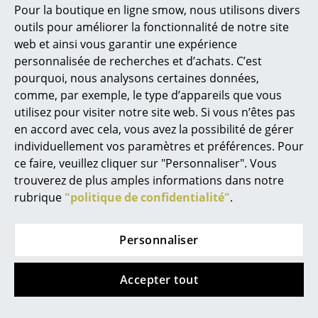
Marcel Breuer
442,00 €
En stock
Pour la boutique en ligne smow, nous utilisons divers
2 x en stock, livraison sous
outils pour améliorer la fonctionnalité de notre site
Philippe Starck
2-5 jours ouvrables (pays
web et ainsi vous garantir une expérience
de livraison France)
Ronan & Erwan Bouroullec
personnalisée de recherches et d’achats. C’est
pourquoi, nous analysons certaines données,
... tous les designers A-Z
comme, par exemple, le type d’appareils que vous
Nouveauté
utilisez pour visiter notre site web. Si vous n’êtes pas
Thèmes
en accord avec cela, vous avez la possibilité de gérer
individuellement vos paramètres et préférences. Pour
Nouveauté smow
ce faire, veuillez cliquer sur "Personnaliser". Vous
trouverez de plus amples informations dans notre
Inspiration
rubrique
"politique de confidentialité"
.
Éditions spéciales
Montana
Schönbuch
Classiques du design
Personnaliser
Miroir Memo avec
Crochets muraux
tableau d'affichage
Bulb
Les femmes dans le design
Accepter tout
356,00 €
à partir de 109,00 €
Design Bauhaus
En stock
En stock