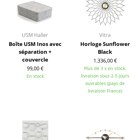
... voir toutes les tables
Rangements
USM Haller
Vitra
Étagères & Armoires
Boîte USM Inos avec
Horloge Sunflower
Bibliothèques
séparation +
Black
couvercle
1.336,00 €
Étagères murales
99,00 €
Plus de 3 x en stock,
Buffets & Commodes
livraison sous 2-5 jours
En stock
ouvrables (pays de
Meubles TV
livraison France)
Caissons roulants et Meubles d’appoint
Meubles de bar
Garde-robes
Petits rangements