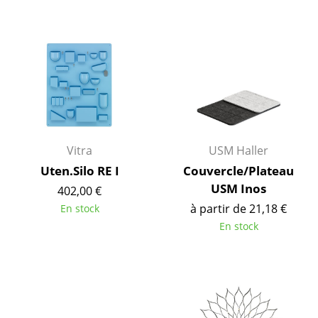
Tables de repas
Tables d’appoint
Tables basses
Bureaux & Secrétaires
Secrétaires & Tables PC
Vitra
USM Haller
Tables de conférence et Pupitres
Uten.Silo RE I
Couvercle/Plateau
USM Inos
402,00 €
Tables hautes & Pupitres
à partir de 21,18 €
En stock
Tables enfants
En stock
Table de jardin
Chariots & Dessertes
Pièces détachées