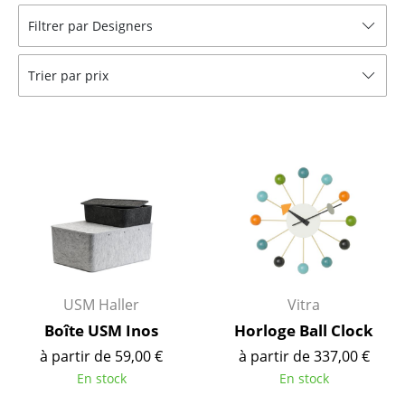
Filtrer par Designers
Bancs & Chaises longues
Poufs poires
Trier par prix
Chaises de jardin
Chaises enfants
Chaises à bascule
Chaises de bureau
Chaises de conférence
Fauteuils de direction
USM Haller
Vitra
Pièces détachées
Boîte USM Inos
Horloge Ball Clock
à partir de 59,00 €
à partir de 337,00 €
... voir tous les sièges
En stock
En stock
Tables