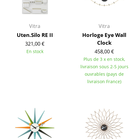
Pièces détachées
... voir tous les rangements
Vitra
Vitra
Uten.Silo RE II
Horloge Eye Wall
Luminaires
Clock
321,00 €
Suspensions & Plafonniers
458,00 €
En stock
Plus de 3 x en stock,
Lampes de table
livraison sous 2-5 jours
Lampes de bureau
ouvrables (pays de
livraison France)
Lampadaires et Liseuses
Lampes de sol
Appliques murales
Luminaires d’extérieur
Lampes sans fil