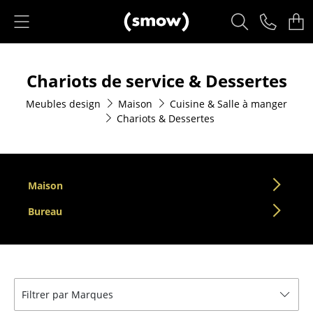
Accéder directement au contenu
Produits
Chariots de service & Dessertes
Sièges
Meubles design
Maison
Cuisine & Salle à manger
Chaises de cuisine & salle à manger
Chariots & Dessertes
Canapés
Fauteuils
Maison
Fauteuils lounge
Bureau
Chaises
Chaises cantilever
Chaises et Tabourets de bar
Filtrer par Marques
Tabourets