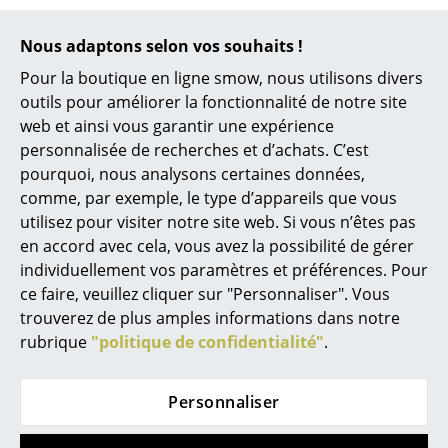
Bureau
USM Haller
USM Haller
Poste de travail
Nous adaptons selon vos souhaits !
Chariot-bar USM
USM Haller table de
Pour la boutique en ligne smow, nous utilisons divers
Bureau de direction
Haller type II habillé
bar
outils pour améliorer la fonctionnalité de notre site
à partir de 1.174,00 €
à partir de 639,00 €
Salles de réunion
web et ainsi vous garantir une expérience
En stock
En stock
personnalisée de recherches et d’achats. C’est
Accueil & Réception
pourquoi, nous analysons certaines données,
comme, par exemple, le type d’appareils que vous
Cantines & Espaces communs
utilisez pour visiter notre site web. Si vous n’êtes pas
Solutions par branche
en accord avec cela, vous avez la possibilité de gérer
individuellement vos paramètres et préférences. Pour
Travailler en sécurité
ce faire, veuillez cliquer sur "Personnaliser". Vous
trouverez de plus amples informations dans notre
Marques & Designers
rubrique
"politique de confidentialité"
.
Marques
Cane-line
Northern
Personnaliser
Chariot de bar rond
Bar roulant Loud
Artemide
Roll
3.558,00 €