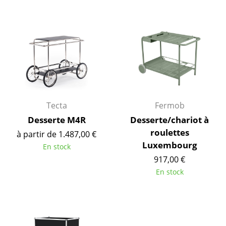
Figurines & Miniatures
Vases
Plateaux
Accessoires de bureau
Boîtes de rangement
Tecta
Fermob
Couvertures
Desserte M4R
Desserte/chariot à
roulettes
à partir de 1.487,00 €
Coussins
Luxembourg
En stock
Tapis
917,00 €
En stock
Rideaux
... voir tous les accessoires