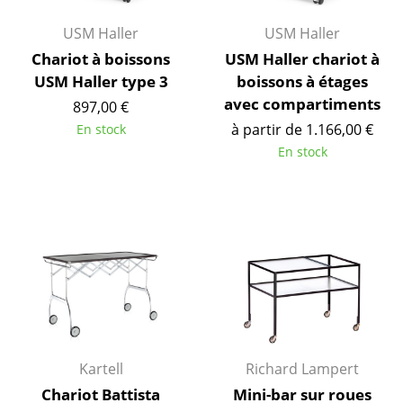
Pièces détachées
USM Haller
USM Haller
Chariot à boissons
USM Haller chariot à
... voir tous les rangements
USM Haller type 3
boissons à étages
avec compartiments
Luminaires
897,00 €
à partir de 1.166,00 €
En stock
Suspensions & Plafonniers
En stock
Lampes de table
Lampes de bureau
Lampadaires et Liseuses
Lampes de sol
Appliques murales
Luminaires d’extérieur
Kartell
Richard Lampert
Lampes sans fil
Chariot Battista
Mini-bar sur roues