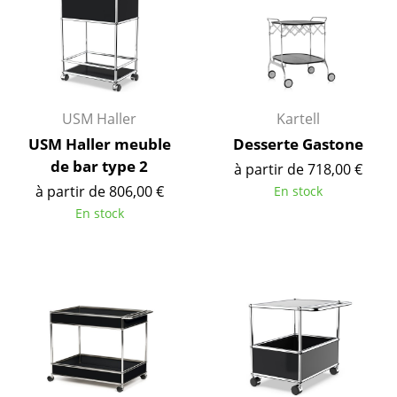
Espaces
Maison
Salon et Salle de séjour
Cuisine & Salle à manger
USM Haller
Kartell
USM Haller meuble
Desserte Gastone
Chambre à coucher
de bar type 2
à partir de 718,00 €
Chambre enfant
à partir de 806,00 €
En stock
En stock
Bureau
Entrée & Couloir
Salle de Bain
Cellier & Buanderie
Jardin & Balcon