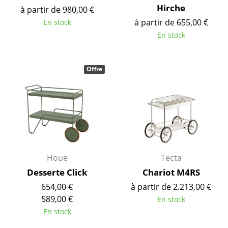
Hirche
à partir de 980,00 €
... voir tous les luminaires
à partir de 655,00 €
En stock
En stock
Lits
Lits doubles
Offre
Lits simples
Lits empilables
Lits enfants
Tables de chevet et Accessoires de lit
Houe
Tecta
... voir tous les lits
Desserte Click
Chariot M4RS
Accessoires
654,00 €
à partir de 2.213,00 €
589,00 €
En stock
Horloges
En stock
Miroirs