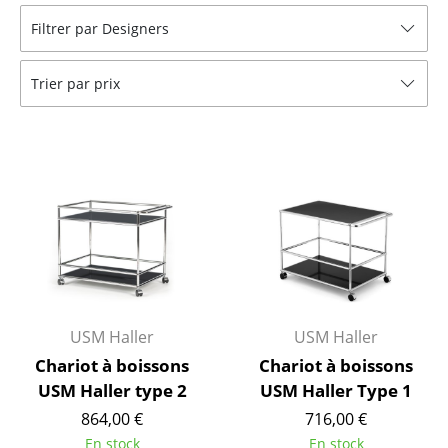
Filtrer par Designers
Bancs & Chaises longues
Poufs poires
Trier par prix
Chaises de jardin
Chaises enfants
Chaises à bascule
Chaises de bureau
Chaises de conférence
Fauteuils de direction
USM Haller
USM Haller
Pièces détachées
Chariot à boissons
Chariot à boissons
USM Haller type 2
USM Haller Type 1
... voir tous les sièges
864,00 €
716,00 €
Tables
En stock
En stock