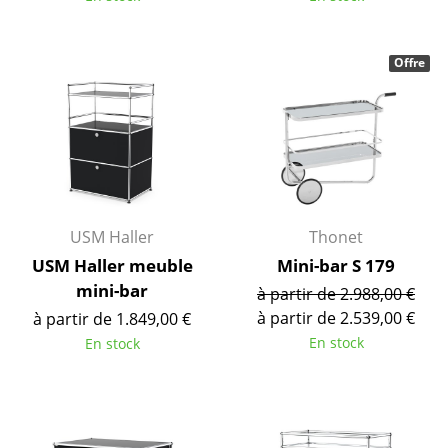
Tables de repas
Offre
Tables d’appoint
Tables basses
Bureaux & Secrétaires
Secrétaires & Tables PC
Tables de conférence et Pupitres
USM Haller
Thonet
USM Haller meuble
Mini-bar S 179
Tables hautes & Pupitres
mini-bar
à partir de 2.988,00 €
Tables enfants
à partir de 2.539,00 €
à partir de 1.849,00 €
En stock
En stock
Table de jardin
Chariots & Dessertes
Pièces détachées