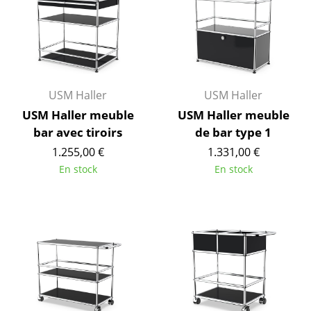
... voir toutes les tables
Rangements
Étagères & Armoires
USM Haller
USM Haller
Bibliothèques
USM Haller meuble
USM Haller meuble
bar avec tiroirs
de bar type 1
Étagères murales
1.255,00 €
1.331,00 €
Buffets & Commodes
En stock
En stock
Meubles TV
Caissons roulants et Meubles d’appoint
Meubles de bar
Garde-robes
Petits rangements