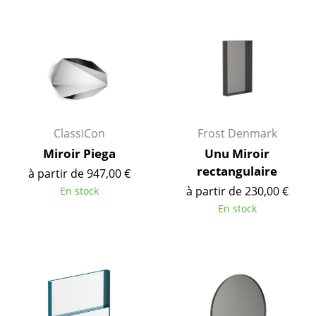
... voir tous les luminaires
Lits
Lits doubles
Lits simples
ClassiCon
Frost Denmark
Lits empilables
Miroir Piega
Unu Miroir
Lits enfants
rectangulaire
à partir de 947,00 €
à partir de 230,00 €
En stock
Tables de chevet et Accessoires de lit
En stock
... voir tous les lits
Accessoires
Horloges
Miroirs