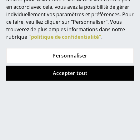
Bureau
en accord avec cela, vous avez la possibilité de gérer
Poste de travail
individuellement vos paramètres et préférences. Pour
ce faire, veuillez cliquer sur "Personnaliser". Vous
Bureau de direction
trouverez de plus amples informations dans notre
rubrique
"politique de confidentialité"
.
Salles de réunion
Accueil & Réception
Personnaliser
Cantines & Espaces communs
Accepter tout
Frost Denmark
Montana
Solutions par branche
Unu Miroir ovale
Mini miroir Montana
Travailler en sécurité
à partir de 442,00 €
à partir de 169,00 €
En stock
En stock
Marques & Designers
Marques
Offre
Artemide