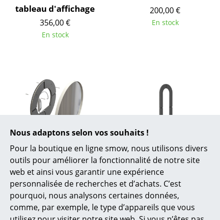
Espaces
tableau d'affichage
200,00 €
Maison
356,00 €
En stock
En stock
Salon et Salle de séjour
Cuisine & Salle à manger
Chambre à coucher
Chambre enfant
Bureau
Nous adaptons selon vos souhaits !
Entrée & Couloir
Pour la boutique en ligne smow, nous utilisons divers
Frost Denmark
Frost Denmark
Salle de Bain
outils pour améliorer la fonctionnalité de notre site
Unu Miroir avec
Plateau LED pour
web et ainsi vous garantir une expérience
Cellier & Buanderie
éclairage LED rond
miroir Unu
personnalisée de recherches et d’achats. C’est
(set)
à partir de 130,00 €
pourquoi, nous analysons certaines données,
Jardin & Balcon
à partir de 350,00 €
En stock
comme, par exemple, le type d’appareils que vous
En stock
utilisez pour visiter notre site web. Si vous n’êtes pas