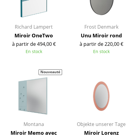
Figurines & Miniatures
Vases
Richard Lampert
Frost Denmark
Plateaux
Miroir OneTwo
Unu Miroir rond
à partir de 494,00 €
à partir de 220,00 €
Accessoires de bureau
En stock
En stock
Boîtes de rangement
Couvertures
Nouveauté
Coussins
Tapis
Rideaux
... voir tous les accessoires
Montana
Objekte unserer Tage
Miroir Memo avec
Miroir Lorenz