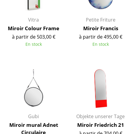
... voir toutes les tables
Vitra
Petite Friture
Rangements
Miroir Colour Frame
Miroir Francis
Étagères & Armoires
à partir de 503,00 €
à partir de 495,00 €
En stock
En stock
Bibliothèques
Étagères murales
Buffets & Commodes
Meubles TV
Caissons roulants et Meubles d’appoint
Meubles de bar
Gubi
Objekte unserer Tage
Garde-robes
Miroir mural Adnet
Miroir Friedrich 21
Petits rangements
Circulaire
à partir de 704,00 €