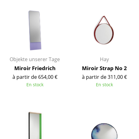
Tables de repas
Tables d’appoint
Tables basses
Bureaux & Secrétaires
Objekte unserer Tage
Hay
Secrétaires & Tables PC
Miroir Friedrich
Miroir Strap No 2
Tables de conférence et Pupitres
à partir de 654,00 €
à partir de 311,00 €
En stock
En stock
Tables hautes & Pupitres
Tables enfants
Table de jardin
Chariots & Dessertes
Pièces détachées