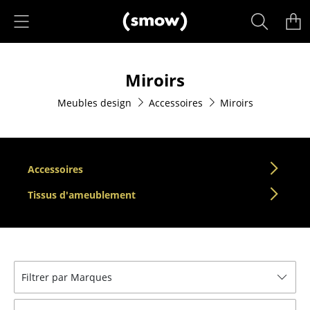
Accéder directement au contenu
Produits
Miroirs
Sièges
Meubles design
Accessoires
Miroirs
Chaises de cuisine & salle à manger
Canapés
Fauteuils
Accessoires
Fauteuils lounge
Tissus d'ameublement
Chaises
Chaises cantilever
Filtrer par Marques
Chaises et Tabourets de bar
Tabourets