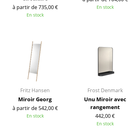
à partir de 735,00 €
En stock
Pièces détachées
En stock
... voir tous les rangements
Luminaires
Suspensions & Plafonniers
Lampes de table
Lampes de bureau
Lampadaires et Liseuses
Fritz Hansen
Frost Denmark
Lampes de sol
Miroir Georg
Unu Miroir avec
rangement
à partir de 542,00 €
Appliques murales
442,00 €
En stock
Luminaires d’extérieur
En stock
Lampes sans fil