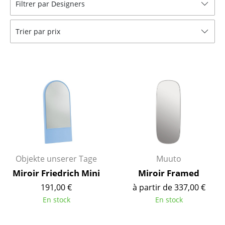
Filtrer par Designers
Bancs & Chaises longues
Trier par prix
Poufs poires
Chaises de jardin
Chaises enfants
Chaises à bascule
Chaises de bureau
Chaises de conférence
Fauteuils de direction
Objekte unserer Tage
Muuto
Miroir Friedrich Mini
Miroir Framed
Pièces détachées
191,00 €
à partir de 337,00 €
... voir tous les sièges
En stock
En stock
Tables