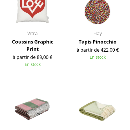
... voir toutes les tables
Rangements
Vitra
Hay
Étagères & Armoires
Coussins Graphic
Tapis Pinocchio
Bibliothèques
Print
à partir de 422,00 €
Étagères murales
à partir de 89,00 €
En stock
En stock
Buffets & Commodes
Meubles TV
Caissons roulants et Meubles d’appoint
Meubles de bar
Garde-robes
Petits rangements