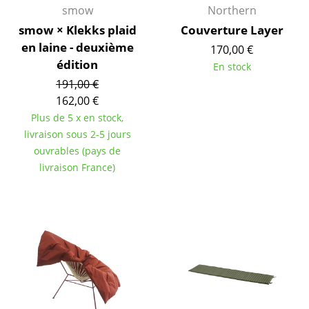
smow
Northern
Pièces détachées
smow × Klekks plaid
Couverture Layer
... voir tous les rangements
en laine - deuxième
170,00 €
édition
En stock
Luminaires
191,00 €
162,00 €
Suspensions & Plafonniers
Plus de 5 x en stock,
Lampes de table
livraison sous 2-5 jours
ouvrables (pays de
Lampes de bureau
livraison France)
Lampadaires et Liseuses
Lampes de sol
Appliques murales
Luminaires d’extérieur
Lampes sans fil