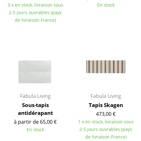
Espaces
3 x en stock, livraison sous
En stock
2-5 jours ouvrables (pays
Maison
de livraison France)
Salon et Salle de séjour
Cuisine & Salle à manger
Chambre à coucher
Chambre enfant
Bureau
Entrée & Couloir
Fabula Living
Fabula Living
Salle de Bain
Sous-tapis
Tapis Skagen
antidérapant
473,00 €
Cellier & Buanderie
à partir de 65,00 €
1 x en stock, livraison sous
Jardin & Balcon
2-5 jours ouvrables (pays
En stock
de livraison France)