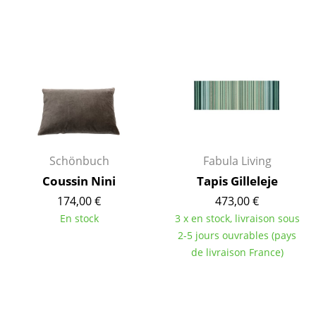
Bureau
Poste de travail
Bureau de direction
Salles de réunion
Accueil & Réception
Cantines & Espaces communs
Schönbuch
Fabula Living
Solutions par branche
Coussin Nini
Tapis Gilleleje
Travailler en sécurité
174,00 €
473,00 €
En stock
3 x en stock, livraison sous
2-5 jours ouvrables (pays
Marques & Designers
de livraison France)
Marques
Artemide