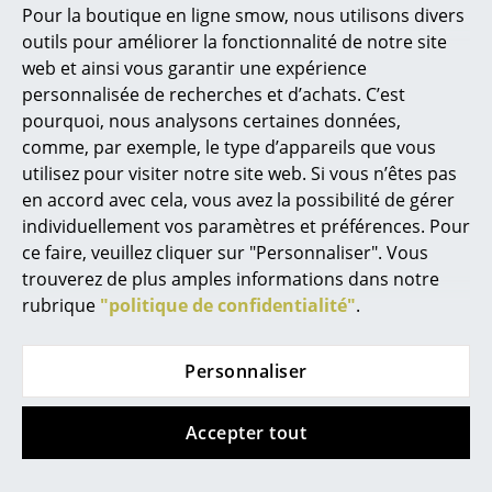
Marcel Breuer
Pour la boutique en ligne smow, nous utilisons divers
Tapis Bellis
Tapis Daisy
outils pour améliorer la fonctionnalité de notre site
Philippe Starck
à partir de 674,00 €
à partir de 533,00 €
web et ainsi vous garantir une expérience
En stock
En stock
Ronan & Erwan Bouroullec
personnalisée de recherches et d’achats. C’est
pourquoi, nous analysons certaines données,
... tous les designers A-Z
comme, par exemple, le type d’appareils que vous
Offre
utilisez pour visiter notre site web. Si vous n’êtes pas
Thèmes
en accord avec cela, vous avez la possibilité de gérer
individuellement vos paramètres et préférences. Pour
Nouveauté smow
ce faire, veuillez cliquer sur "Personnaliser". Vous
trouverez de plus amples informations dans notre
Inspiration
rubrique
"politique de confidentialité"
.
Éditions spéciales
Hay
Fabula Living
Classiques du design
Personnaliser
Coussin matelassé
Tapis Rosemary
pour banc Palissade
Les femmes dans le design
à partir de 533,00 €
Accepter tout
à partir de 140,00 €
En stock
Design Bauhaus
à partir de 126,00 €