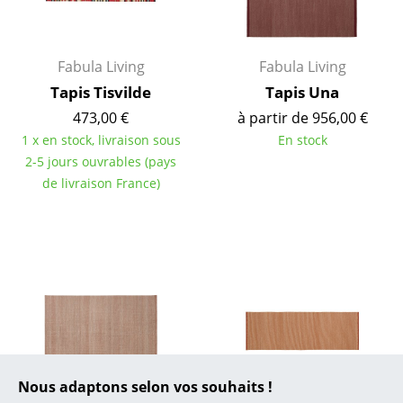
... toutes les marques A-Z
Designers
Fabula Living
Fabula Living
Alvar Aalto
Tapis Tisvilde
Tapis Una
Arne Jacobsen
473,00 €
à partir de 956,00 €
1 x en stock, livraison sous
En stock
Charles & Ray Eames
2-5 jours ouvrables (pays
de livraison France)
Eero Saarinen
Egon Eiermann
Eileen Gray
Jean Prouvé
Le Corbusier
Ludwig Mies van der Rohe
Nous adaptons selon vos souhaits !
Fabula Living
Fabula Living