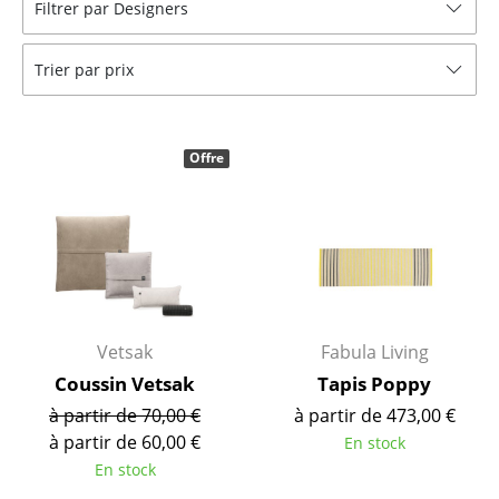
Filtrer par Designers
Bancs & Chaises longues
Trier par prix
Poufs poires
Chaises de jardin
Offre
Chaises enfants
Chaises à bascule
Chaises de bureau
Chaises de conférence
Fauteuils de direction
Vetsak
Fabula Living
Coussin Vetsak
Tapis Poppy
Pièces détachées
à partir de 70,00 €
à partir de 473,00 €
... voir tous les sièges
à partir de 60,00 €
En stock
En stock
Tables