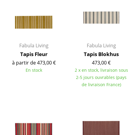
Cassina
Fritz Hansen
HAY
Knoll International
Fabula Living
Fabula Living
Louis Poulsen
Tapis Fleur
Tapis Blokhus
à partir de 473,00 €
473,00 €
Muuto
En stock
2 x en stock, livraison sous
Nils Holger Moormann
2-5 jours ouvrables (pays
de livraison France)
Richard Lampert
Thonet
USM Haller
Vitra