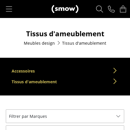
Accéder directement au contenu
Produits
Tissus d'ameublement
Sièges
Meubles design
Tissus d'ameublement
Chaises de cuisine & salle à manger
Canapés
Fauteuils
Accessoires
Fauteuils lounge
Tissus d'ameublement
Chaises
Chaises cantilever
Filtrer par Marques
Chaises et Tabourets de bar
Tabourets