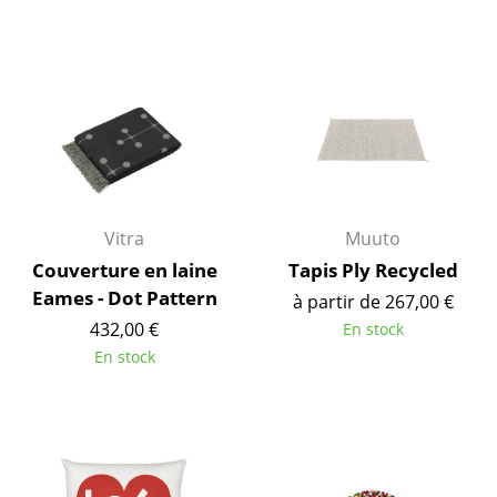
Tables de repas
Tables d’appoint
Tables basses
Bureaux & Secrétaires
Secrétaires & Tables PC
Vitra
Muuto
Tables de conférence et Pupitres
Couverture en laine
Tapis Ply Recycled
Eames - Dot Pattern
à partir de 267,00 €
Tables hautes & Pupitres
432,00 €
En stock
Tables enfants
En stock
Table de jardin
Chariots & Dessertes
Pièces détachées