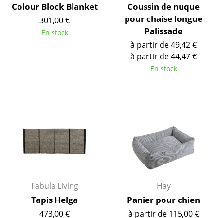
Colour Block Blanket
Coussin de nuque
Figurines & Miniatures
pour chaise longue
301,00 €
Palissade
En stock
Vases
à partir de 49,42 €
Plateaux
à partir de 44,47 €
En stock
Accessoires de bureau
Boîtes de rangement
Couvertures
Coussins
Tapis
Rideaux
Fabula Living
Hay
... voir tous les accessoires
Tapis Helga
Panier pour chien
473,00 €
à partir de 115,00 €