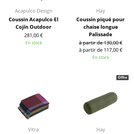
... voir tous les luminaires
Acapulco Design
Hay
Coussin Acapulco El
Coussin piqué pour
Lits
Cojín Outdoor
chaise longue
Palissade
Lits doubles
281,00 €
à partir de 130,00 €
En stock
Lits simples
à partir de 117,00 €
En stock
Lits empilables
Lits enfants
Offre
Tables de chevet et Accessoires de lit
... voir tous les lits
Accessoires
Horloges
Vitra
Hay
Miroirs