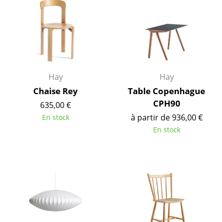
Pièces détachées
... voir tous les rangements
Luminaires
Hay
Hay
Suspensions & Plafonniers
Chaise Rey
Table Copenhague
Lampes de table
CPH90
635,00 €
Lampes de bureau
à partir de 936,00 €
En stock
En stock
Lampadaires et Liseuses
Lampes de sol
Appliques murales
Luminaires d’extérieur
Lampes sans fil