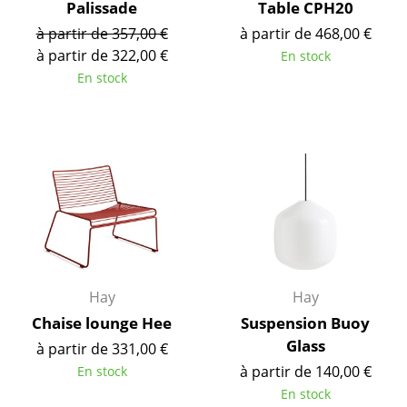
Palissade
Table CPH20
Figurines & Miniatures
à partir de 357,00 €
à partir de 468,00 €
à partir de 322,00 €
En stock
Vases
En stock
Plateaux
Accessoires de bureau
Boîtes de rangement
Couvertures
Coussins
Tapis
Hay
Hay
Chaise lounge Hee
Suspension Buoy
Rideaux
Glass
à partir de 331,00 €
... voir tous les accessoires
à partir de 140,00 €
En stock
En stock