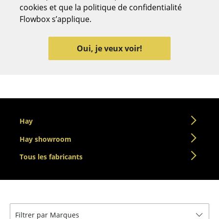
cookies et que la politique de confidentialité
Bancs & Chaises longues
Flowbox s’applique.
Poufs poires
Oui, je veux voir!
Chaises de jardin
Chaises enfants
Chaises à bascule
Chaises de bureau
Hay
Chaises de conférence
Hay showroom
Fauteuils de direction
Tous les fabricants
Pièces détachées
... voir tous les sièges
Filtrer par Marques
Tables