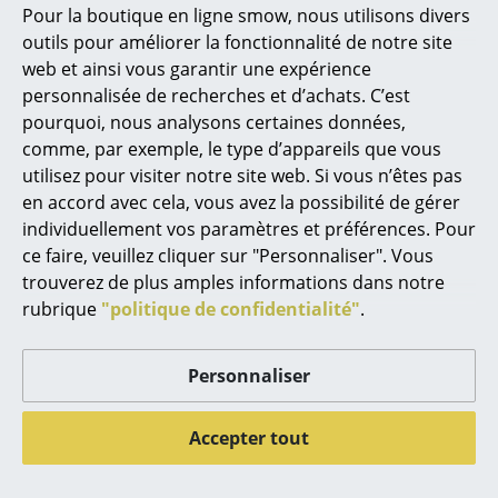
Marcel Breuer
Palissade
pour chaise Palissade
Pour la boutique en ligne smow, nous utilisons divers
à partir de 1.108,00 €
à partir de 115,00 €
outils pour améliorer la fonctionnalité de notre site
Philippe Starck
à partir de 997,00 €
à partir de 104,00 €
web et ainsi vous garantir une expérience
En stock
En stock
Ronan & Erwan Bouroullec
personnalisée de recherches et d’achats. C’est
pourquoi, nous analysons certaines données,
... tous les designers A-Z
comme, par exemple, le type d’appareils que vous
Offre
utilisez pour visiter notre site web. Si vous n’êtes pas
Thèmes
en accord avec cela, vous avez la possibilité de gérer
individuellement vos paramètres et préférences. Pour
Nouveauté smow
ce faire, veuillez cliquer sur "Personnaliser". Vous
trouverez de plus amples informations dans notre
Inspiration
rubrique
"politique de confidentialité"
.
Éditions spéciales
Hay
Hay
Classiques du design
Personnaliser
Banc Palissade
Housse de parasol
Lounge
Terrazza
Les femmes dans le design
Accepter tout
à partir de 1.148,00 €
55,00 €
Design Bauhaus
à partir de 1.033,00 €
Plus de 5 x en stock,