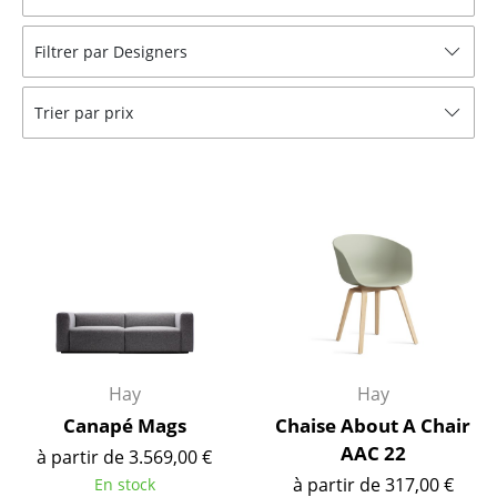
Tables de repas
Filtrer par Designers
Tables d’appoint
Trier par prix
Tables basses
Bureaux & Secrétaires
Secrétaires & Tables PC
Tables de conférence et Pupitres
Tables hautes & Pupitres
Tables enfants
Hay
Hay
Table de jardin
Canapé Mags
Chaise About A Chair
Chariots & Dessertes
AAC 22
à partir de 3.569,00 €
Pièces détachées
à partir de 317,00 €
En stock