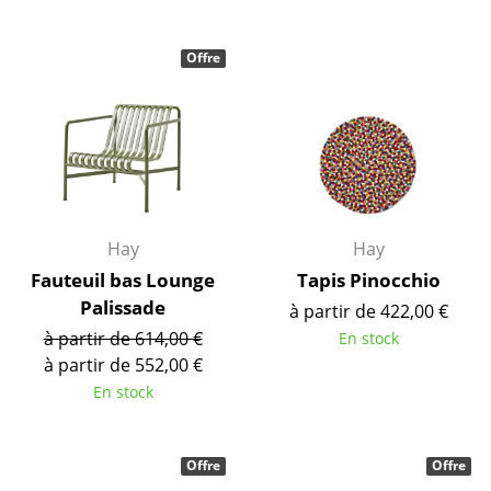
Espaces
Maison
Offre
Salon et Salle de séjour
Cuisine & Salle à manger
Chambre à coucher
Chambre enfant
Hay
Hay
Bureau
Fauteuil bas Lounge
Tapis Pinocchio
Palissade
Entrée & Couloir
à partir de 422,00 €
à partir de 614,00 €
En stock
Salle de Bain
à partir de 552,00 €
En stock
Cellier & Buanderie
Jardin & Balcon
Offre
Offre