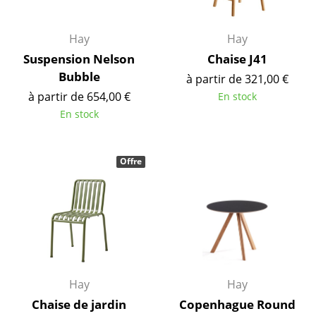
... voir tous les luminaires
Hay
Hay
Lits
Suspension Nelson
Chaise J41
Bubble
à partir de 321,00 €
Lits doubles
à partir de 654,00 €
En stock
Lits simples
En stock
Lits empilables
Offre
Lits enfants
Tables de chevet et Accessoires de lit
... voir tous les lits
Accessoires
Hay
Hay
Horloges
Chaise de jardin
Copenhague Round
Miroirs