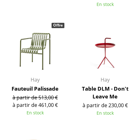
En stock
... voir toutes les tables
Rangements
Offre
Étagères & Armoires
Bibliothèques
Étagères murales
Buffets & Commodes
Hay
Hay
Meubles TV
Fauteuil Palissade
Table DLM - Don't
Leave Me
à partir de 513,00 €
Caissons roulants et Meubles d’appoint
à partir de 461,00 €
à partir de 230,00 €
Meubles de bar
En stock
En stock
Garde-robes
Petits rangements