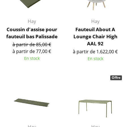
Cassina
Fritz Hansen
Hay
Hay
HAY
Coussin d'assise pour
Fauteuil About A
fauteuil bas Palissade
Lounge Chair High
Knoll International
AAL 92
à partir de 85,00 €
Louis Poulsen
à partir de 77,00 €
à partir de 1.622,00 €
En stock
En stock
Muuto
Nils Holger Moormann
Offre
Richard Lampert
Thonet
USM Haller
Vitra
Hay
Hay