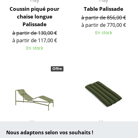
... toutes les marques A-Z
Coussin piqué pour
Table Palissade
Designers
chaise longue
à partir de 856,00 €
Palissade
à partir de 770,00 €
Alvar Aalto
à partir de 130,00 €
En stock
Arne Jacobsen
à partir de 117,00 €
En stock
Charles & Ray Eames
Eero Saarinen
Offre
Egon Eiermann
Eileen Gray
Jean Prouvé
Le Corbusier
Hay
Hay
Ludwig Mies van der Rohe
Chaise Longue
Coussin matelassé
Nous adaptons selon vos souhaits !