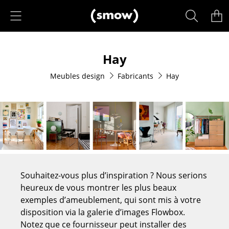
Accéder directement au contenu
Produits
Hay
Sièges
Meubles design
Fabricants
Hay
Chaises de cuisine & salle à manger
Canapés
Fauteuils
Fauteuils lounge
Chaises
Souhaitez-vous plus d’inspiration ? Nous serions
Chaises cantilever
heureux de vous montrer les plus beaux
exemples d’ameublement, qui sont mis à votre
Chaises et Tabourets de bar
disposition via la galerie d’images Flowbox.
Notez que ce fournisseur peut installer des
Tabourets