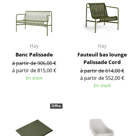
Bureau
Poste de travail
Bureau de direction
Salles de réunion
Hay
Hay
Accueil & Réception
Banc Palissade
Fauteuil bas lounge
Cantines & Espaces communs
Palissade Cord
à partir de 906,00 €
à partir de 815,00 €
à partir de 614,00 €
Solutions par branche
à partir de 552,00 €
En stock
Travailler en sécurité
En stock
Marques & Designers
Offre
Marques
Artemide