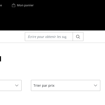
e
Mon panier
Saisir un critère
Lits
u
Lits doubles
Lits simples
Lits empilables
Lits enfants
ses
Tables de chevet et
Trier par prix
Accessoires de lit
... voir tous les lits
r