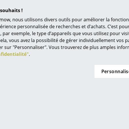
L’original
bricant)
fabricant)
souhaits !
Idées cadeaux
mow, nous utilisons divers outils pour améliorer la fonction
L
périence personnalisée de recherches et d’achats. C’est po
ar exemple, le type d’appareils que vous utilisez pour visit
À
ela, vous avez la possibilité de gérer individuellement vos 
s
avez pas trouvé ce que vous cherchez ?
quer sur "Personnaliser". Vous trouverez de plus amples inf
Re
vrons tous les produits du fabricant. Pour toute demande d
fidentialité"
.
Tr
z nous contacter au
+49 341 2222 88 33
ou à
service@smow.
N
Personnalis
in d’oeil
Jo
Me
- Un design de luminaires in
es
87 à Hamburg, Tobias Grau est l'un des fabricants de lampe
0 employés, le développement, la production et la vente so
ec sa formation à l'American Parson School of Design et un