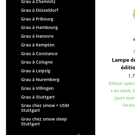
Tables enfants
Grau à Chemnitz
Tabourets
Table de jardin
Grau à Düsseldorf
Bancs & Chaises longues
Chariots & Dessertes
Grau à Fribourg
Poufs poires
Pièces détachées
Grau à Hambourg
Chaises de jardin
... voir toutes les tables
Grau à Hanovre
Chaises enfants
Grau à Kempten
Chaises à bascule
Grau à Constance
Chaises de bureau
Lampe de
Grau à Cologne
Chaises de conférence
éditi
Grau à Leipzig
Fauteuils de direction
1.7
Grau à Nuremberg
Pièces détachées
Édition spéc
Grau à Villingen
... voir tous les sièges
x en stock, 
Grau à Stuttgart
jours ouv
Accessoires
livrai
Grau chez smow × USM
Stuttgart
Horloges
Grau chez smow sleep
Miroirs
Stuttgart
Figurines & Miniatures