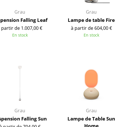
Cantines & Espaces communs
Solutions par branche
Grau
Grau
Travailler en sécurité
pension Falling Leaf
Lampe de table Fire
 partir de 1.007,00 €
à partir de 604,00 €
En stock
En stock
L’original
Grau
Grau
spension Falling Sun
Lampe de Table Sun
e
Home
à partir de 704,00 €