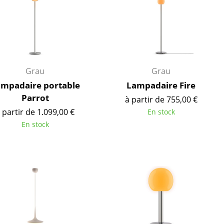
Grau
Grau
mpadaire portable
Lampadaire Fire
Parrot
à partir de 755,00 €
 partir de 1.099,00 €
En stock
En stock
Bureau
Poste de travail
Bureau de direction
Salles de réunion
Accueil & Réception