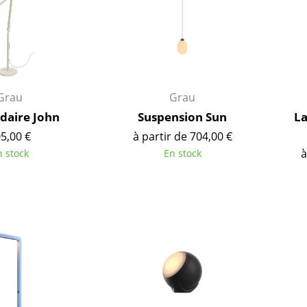
Grau
Grau
aire John
Suspension Sun
La
5,00 €
à partir de 704,00 €
à
n stock
En stock
Maison
Salon et Salle de séjour
Cuisine & Salle à manger
Chambre à coucher
Chambre enfant