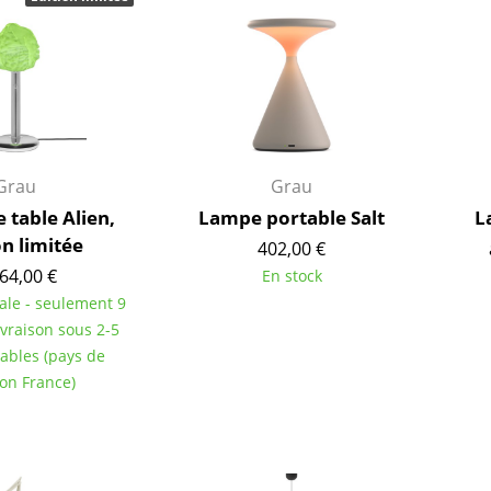
Garde-robes
Lampes sans fil
Petits rangements
... voir tous les lumina
Pièces détachées
... voir tous les rangements
Configurateur USM Haller
Grau
Grau
 table Alien,
Lampe portable Salt
L
on limitée
402,00 €
64,00 €
En stock
iale - seulement 9
livraison sous 2-5
rables (pays de
son France)