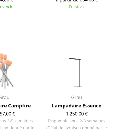
Thonet
Marcel Breuer
n stock
En stock
USM Haller
Philippe Starck
Vitra
Ronan & Erwan Bouroull
... toutes les marques A-Z
... tous les designers A-Z
Nouveauté smow
Inspiration
Éditions spéciales
Classiques du design
Les femmes dans le 
Design Bauhaus
Design Mid-Century
Design scandinave
Grau
Grau
Design italien
re Campfire
Lampadaire Essence
Design durable
57,00 €
1.250,00 €
Matériaux naturels
ous 3-5 semaines
Disponible sous 2-3 semaines
Univers de couleurs
raison donné par le
(Délai de livraison donné par le