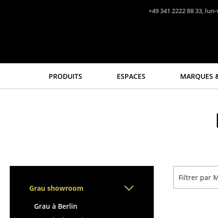
Accéder directement au contenu
+49 341 2222 88 33, lun-
PRODUITS
ESPACES
MARQUES &
Sièges
Tables
Chaises de cuisine & salle
Tables de repas
à manger
Tables d’appoint
Canapés
Tables basses
Fauteuils
Bureaux & Secrétaires
Fauteuils lounge
Secrétaires & Tables PC
Filtrer par
Chaises
Tables de conférence et
Grau showroom
Chaises cantilever
Pupitres
Chaises et Tabourets de
Tables hautes & Pupitres
Grau à Berlin
bar