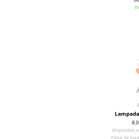
E
Lampadai
8.0
Disponible s
(Délai de liv