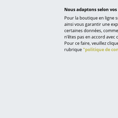
fa
Nous adaptons selon vos 
Pour la boutique en ligne s
Service
ainsi vous garantir une ex
certaines données, comme, p
Contact
n’êtes pas en accord avec c
Paiement
Vous n'
Pour ce faire, veuillez cli
Livraison
Nous li
rubrique
"politique de con
FAQ
veuille
Retours & échanges
Vos avantages en un cl
CGV
Grau 
Protection des donné
Saisir un critère
Fondé en 19
équipe de 15
Hambourg. Av