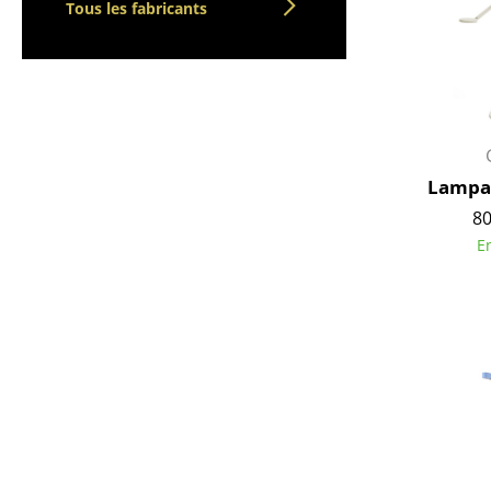
Tous les fabricants
Vases
Plateaux
Accessoires de bureau
Boîtes de rangement
Couvertures
Coussins
Lampad
Tapis
80
Rideaux
E
... voir tous les
accessoires