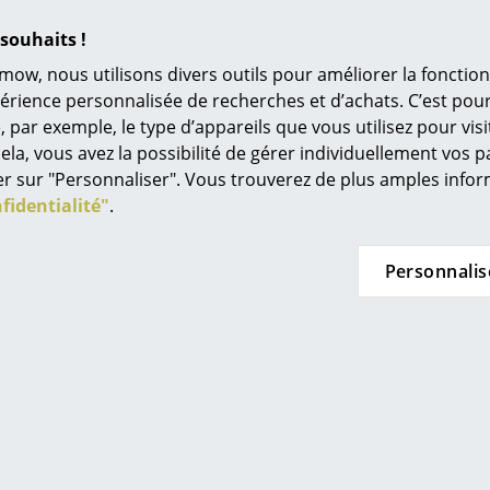
L’original
souhaits !
Idées cadeaux
mow, nous utilisons divers outils pour améliorer la fonction
L
périence personnalisée de recherches et d’achats. C’est po
Ampoule LED fixée
ar exemple, le type d’appareils que vous utilisez pour visit
À
Câble de chargement fourni (sans chargeur)
ela, vous avez la possibilité de gérer individuellement vos 
s
quer sur "Personnaliser". Vous trouverez de plus amples inf
Nettoyer la lampe avec un chiffon sec, si possi
Re
fidentialité"
.
surfaces fragiles. Nettoyer la lampe une fois que
Tr
Catégorie de protection IP21
N
Personnalis
Classe de protection II
in d’oeil
Jo
Me
Le site de production des luminaires Grau se 
étape de la production régionale, la durabilité,
es
et la responsabilité sociale sont au centre de l
technologie LED moderne, les luminaires Grau
durée de vie et une grande efficacité énergéti
24 mois