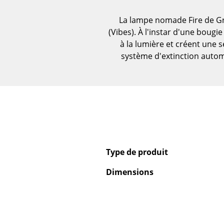
Vases
La lampe nomade Fire de G
Plateaux
(Vibes). À l'instar d'une bou
Accessoires de bureau
à la lumière et créent une 
Boîtes de rangement
système d'extinction auto
Couvertures
Coussins
Tapis
Rideaux
... voir tous les
accessoires
Type de produit
Dimensions