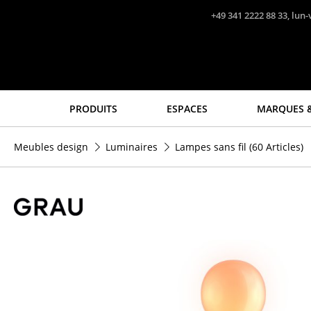
Accéder directement au contenu
+49 341 2222 88 33, lun-
PRODUITS
ESPACES
MARQUES &
Sièges
Tables
Meubles design
Luminaires
Lampes sans fil
(60 Articles)
Chaises de cuisine & salle
Tables de repas
à manger
Tables d’appoint
Canapés
Tables basses
Fauteuils
Bureaux & Secrétaires
Fauteuils lounge
Secrétaires & Tables PC
Chaises
Tables de conférence et
Chaises cantilever
Pupitres
Chaises et Tabourets de
Tables hautes & Pupitres
bar