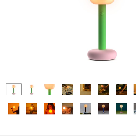
Tables enfants
Tabourets
Table de jardin
Bancs & Chaises longues
Chariots & Dessertes
Poufs poires
Pièces détachées
Chaises de jardin
... voir toutes les tables
Chaises enfants
Chaises à bascule
Chaises de bureau
Chaises de conférence
Fauteuils de direction
Pièces détachées
... voir tous les sièges
Accessoires
Horloges
Miroirs
Figurines & Miniatures