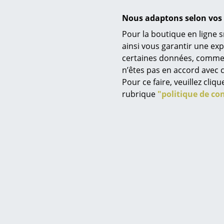
Nous adaptons selon vos 
Pour la boutique en ligne s
Service
ainsi vous garantir une ex
Contenu de la livraison
certaines données, comme, p
Contact
n’êtes pas en accord avec c
Paiement
Pour ce faire, veuillez cli
Entretien
Livraison
rubrique
"politique de con
FAQ
Zertifikate
Retours & échanges
Vos avantages en un cl
CGV
Nachhaltigkeit
Protection des donné
Saisir un critère
Garantie