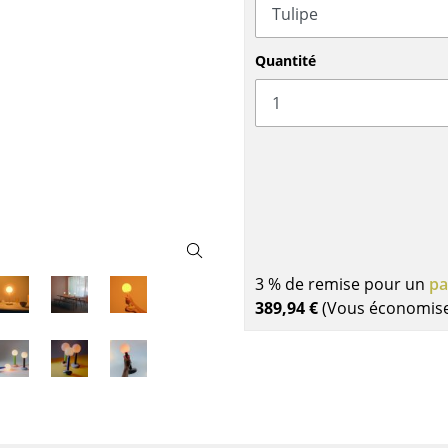
Garde-robes
Lampes sans fil
Petits rangements
... voir tous les lumina
Pièces détachées
Quantité
... voir tous les rangements
Configurateur USM Haller
3 % de remise pour un
pa
389,94 €
(Vous économis