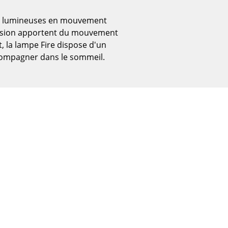
ns lumineuses en mouvement
écision apportent du mouvement
, la lampe Fire dispose d'un
compagner dans le sommeil.
Bureau
Poste de travail
Bureau de direction
Salles de réunion
Accueil & Réception