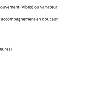
mouvement (Vibes) ou variateur
ec
un accompagnement en douceur
heures)
design