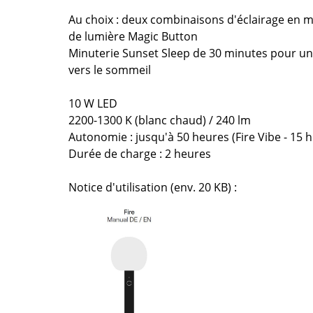
Thonet
Marcel Breuer
Au choix : deux combinaisons d'éclairage en 
USM Haller
Philippe Starck
de lumière Magic Button
Vitra
Ronan & Erwan Bouroull
Minuterie Sunset Sleep de 30 minutes pour 
... toutes les marques A-Z
... tous les designers A-Z
vers le sommeil
Nouveauté smow
10 W LED
Inspiration
2200-1300 K (blanc chaud) / 240 lm
Éditions spéciales
Autonomie : jusqu'à 50 heures (Fire Vibe - 15 
Classiques du design
Durée de charge : 2 heures
Les femmes dans le 
Notice d'utilisation (env. 20 KB) :
Design Bauhaus
Design Mid-Century
Design scandinave
Design italien
Design durable
Matériaux naturels
Univers de couleurs