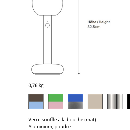
Bureau
Entrée & Couloir
Salle de Bain
Cellier & Buanderie
Jardin & Balcon
Marques
Designers
Artemide
Alvar Aalto
Cassina
Arne Jacobsen
Fritz Hansen
Charles & Ray Eames
HAY
Eero Saarinen
0,76 kg
Knoll International
Egon Eiermann
Louis Poulsen
Eileen Gray
Muuto
Jean Prouvé
Nils Holger Moormann
Le Corbusier
Verre soufflé à la bouche (mat)
Richard Lampert
Ludwig Mies van der Roh
Aluminium, poudré