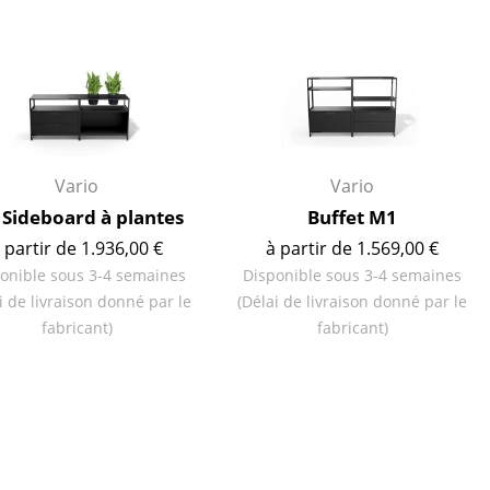
ires
Vario
Vario
Sideboard à plantes
Buffet M1
 partir de 1.936,00 €
à partir de 1.569,00 €
onible sous 3-4 semaines
Disponible sous 3-4 semaines
i de livraison donné par le
(Délai de livraison donné par le
fabricant)
fabricant)