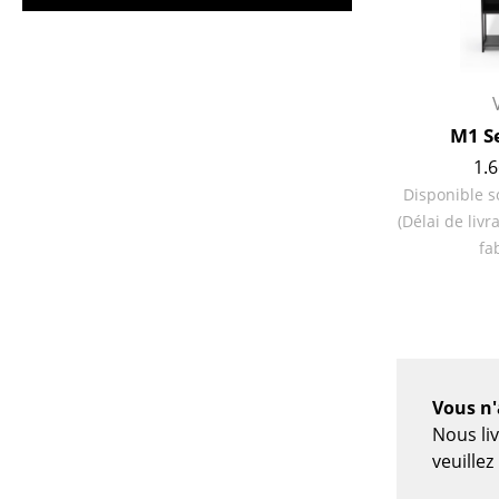
Vases
Plateaux
Accessoires de bureau
Boîtes de rangement
M1 S
Couvertures
1.6
Coussins
Disponible s
Tapis
(Délai de liv
Rideaux
fa
... voir tous les
accessoires
Vous n'
Nous li
veuille