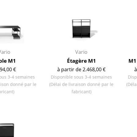
Garde-robes
Lampes sans fil
Petits rangements
... voir tous les lumina
Pièces détachées
... voir tous les rangements
Configurateur USM Haller
Vario
Vario
ble M1
Étagère M1
M1 
94,00 €
à partir de 2.468,00 €
à
ous 3-4 semaines
Disponible sous 3-4 semaines
Disp
raison donné par le
(Délai de livraison donné par le
(Déla
bricant)
fabricant)