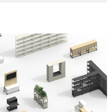
Cantines & Espaces communs
Solutions par branche
Travailler en sécurité
L’original
e