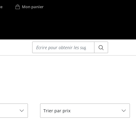
e
Mon panier
Saisir un critère
Lits
Lits doubles
Lits simples
Lits empilables
Lits enfants
ses
Tables de chevet et
Trier par prix
Accessoires de lit
... voir tous les lits
r