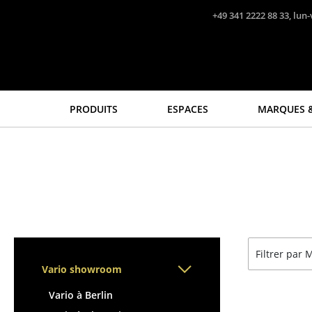
Accéder directement au contenu
+49 341 2222 88 33, lun-
PRODUITS
ESPACES
MARQUES &
Sièges
Tables
Chaises de cuisine & salle
Tables de repas
à manger
Tables d’appoint
Canapés
Tables basses
Fauteuils
Bureaux & Secrétaires
Fauteuils lounge
Secrétaires & Tables PC
Filtrer par
Chaises
Tables de conférence et
Vario showroom
Chaises cantilever
Pupitres
Chaises et Tabourets de
Tables hautes & Pupitres
Vario à Berlin
bar