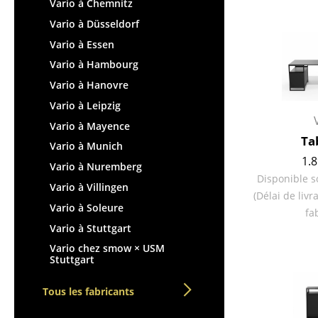
Tables enfants
Vario à Chemnitz
Tabourets
Table de jardin
Vario à Düsseldorf
Bancs & Chaises longues
Chariots & Dessertes
Vario à Essen
Poufs poires
Pièces détachées
Vario à Hambourg
Chaises de jardin
... voir toutes les tables
Vario à Hanovre
Chaises enfants
Vario à Leipzig
Chaises à bascule
Vario à Mayence
Chaises de bureau
Ta
Vario à Munich
Chaises de conférence
1.8
Vario à Nuremberg
Fauteuils de direction
Disponible s
Vario à Villingen
Pièces détachées
(Délai de liv
Vario à Soleure
... voir tous les sièges
fa
Vario à Stuttgart
Accessoires
Vario chez smow × USM
Stuttgart
Horloges
Miroirs
Tous les fabricants
Figurines & Miniatures