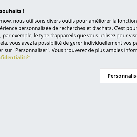
L’original
c s'appuyer sur l'expérience de nombreuses années de pro
souhaits !
Idées cadeaux
mow, nous utilisons divers outils pour améliorer la fonction
L
périence personnalisée de recherches et d’achats. C’est po
ar exemple, le type d’appareils que vous utilisez pour visit
À
ela, vous avez la possibilité de gérer individuellement vos 
s
quer sur "Personnaliser". Vous trouverez de plus amples inf
Re
fidentialité"
.
Tr
N
Personnalis
in d’oeil
Jo
Me
Dans 
 Vario permet de composer des meubles de bureau
des 
cipe modulaire flexible
es
bure
nstructions d'étagères comme le M1 Highboard, Vario prop
ui peuvent être transformées et prolongées grâce à des bacs