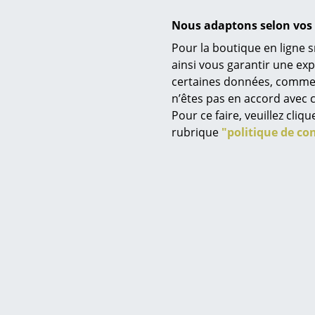
et peut don
Nous adaptons selon vos 
Pour la boutique en ligne s
Service
ainsi vous garantir une ex
certaines données, comme, p
Contact
n’êtes pas en accord avec c
Paiement
Pour ce faire, veuillez cli
Livraison
rubrique
"politique de con
FAQ
Retours & échanges
Vos avantages en un cl
CGV
Depuis 1958,
grâce au prin
Protection des donné
Saisir un critère
Avec des co
modulaires q