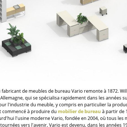
Thonet
Marcel Breuer
USM Haller
Philippe Starck
Vitra
Ronan & Erwan Bouroull
... toutes les marques A-Z
... tous les designers A-Z
Nouveauté smow
Inspiration
Éditions spéciales
Classiques du design
Les femmes dans le 
Design Bauhaus
Design Mid-Century
du fabricant de meubles de bureau Vario remonte à 1872. Wi
Design scandinave
 Allemagne, qui se spécialisa rapidement dans les années s
Design italien
our l'industrie du meuble, y compris en particulier la produ
Design durable
it commencé à produire du
mobilier de bureau
à partir de 
Matériaux naturels
urd'hui l'usine moderne Vario, fondée en 2004, où tous les
Univers de couleurs
tournées vers l'avenir, Vario est devenu, dans les années 19