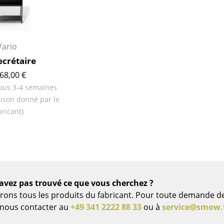
Vario
ecrétaire
68,00 €
ous 3-4 semaines
raison donné par le
bricant)
Maison
Salon et Salle de séjour
avez pas trouvé ce que vous cherchez ?
Cuisine & Salle à manger
vrons tous les produits du fabricant. Pour toute demande d
Chambre à coucher
z nous contacter au
+49 341 2222 88 33
ou à
service@smow.
Chambre enfant