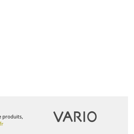
Bureau
Poste de travail
Bureau de direction
e produits,
Salles de réunion
fr
Accueil & Réception