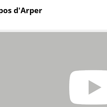
pos d'Arper
Maison
Salon et Salle de séjour
Cuisine & Salle à manger
Chambre à coucher
Chambre enfant