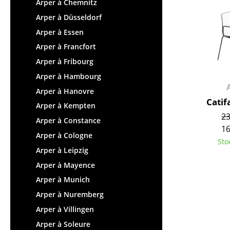
Tables enfants
Arper à Chemnitz
Tabourets
Table de jardin
Arper à Düsseldorf
Bancs & Chaises longues
Chariots & Dessertes
Arper à Essen
Poufs poires
Pièces détachées
Arper à Francfort
Chaises de jardin
... voir toutes les tables
Arper à Fribourg
Chaises enfants
Arper à Hambourg
Chaises à bascule
Arper à Hanovre
Chaises de bureau
Catif
Arper à Kempten
Chaises de conférence
23
Arper à Constance
Fauteuils de direction
16
Arper à Cologne
Pièces détachées
Sto
Arper à Leipzig
... voir tous les sièges
Arper à Mayence
Accessoires
Arper à Munich
Arper à Nuremberg
Horloges
Arper à Villingen
Miroirs
Arper à Soleure
Figurines & Miniatures