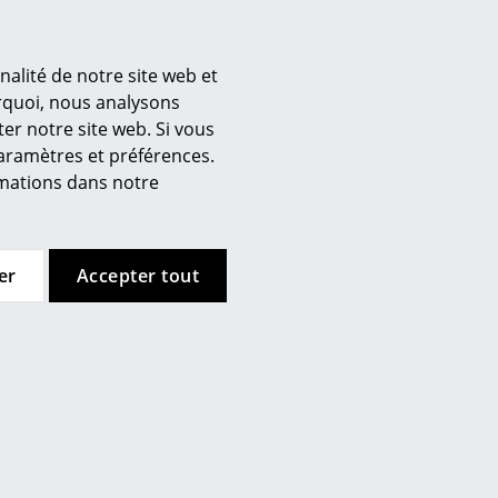
nalité de notre site web et
’entreprise
urquoi, nous analysons
er notre site web. Si vous
 propos de nous
paramètres et préférences.
mow sur place
ormations dans notre
joignez l’équipe smow
availler chez smow
ewsletter
er
Accepter tout
urnal
ntions légales