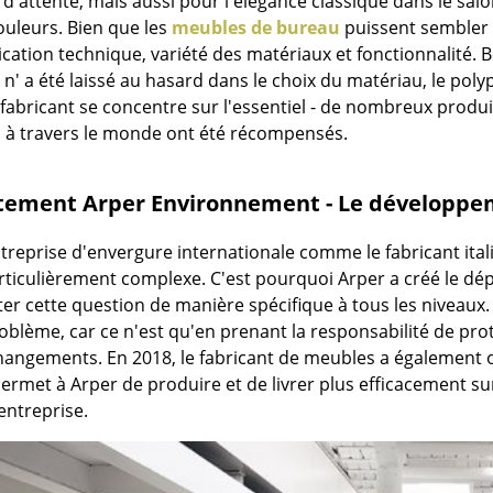
s d'attente, mais aussi pour l'élégance classique dans le sal
Thonet
Marcel Breuer
ouleurs. Bien que les
meubles de bureau
puissent sembler s
USM Haller
Philippe Starck
tication technique, variété des matériaux et fonctionnalité.
Vitra
Ronan & Erwan Bouroull
 n' a été laissé au hasard dans le choix du matériau, le poly
... toutes les marques A-Z
... tous les designers A-Z
 fabricant se concentre sur l'essentiel - de nombreux prod
n à travers le monde ont été récompensés.
Nouveauté smow
Inspiration
tement Arper Environnement - Le développe
Éditions spéciales
Classiques du design
reprise d'envergure internationale comme le fabricant itali
Les femmes dans le 
rticulièrement complexe. C'est pourquoi Arper a créé le dép
Design Bauhaus
ter cette question de manière spécifique à tous les niveaux
Design Mid-Century
roblème, car ce n'est qu'en prenant la responsabilité de pr
Design scandinave
changements. En 2018, le fabricant de meubles a également o
ermet à Arper de produire et de livrer plus efficacement su
Design italien
entreprise.
Design durable
Matériaux naturels
Univers de couleurs