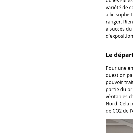
ou les salle
variété de c
allie sophis
ranger. Rien
à succès du
d'expositio
Le dépar
Pour une ent
question pa
pouvoir trai
partie du p
véritables 
Nord. Cela p
de CO2 de l'