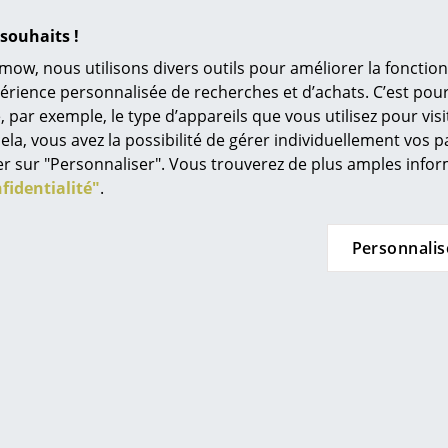
L’original
souhaits !
Idées cadeaux
mow, nous utilisons divers outils pour améliorer la fonction
L
périence personnalisée de recherches et d’achats. C’est po
ar exemple, le type d’appareils que vous utilisez pour visit
À
ela, vous avez la possibilité de gérer individuellement vos 
s
quer sur "Personnaliser". Vous trouverez de plus amples inf
Re
fidentialité"
.
Tr
N
Personnalis
in d’oeil
Jo
Me
es