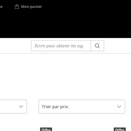
e
Mon panier
Saisir un critère
Lits
Lits doubles
Lits simples
Lits empilables
Lits enfants
ses
Tables de chevet et
Trier par prix
Accessoires de lit
... voir tous les lits
r
Offre
Offre