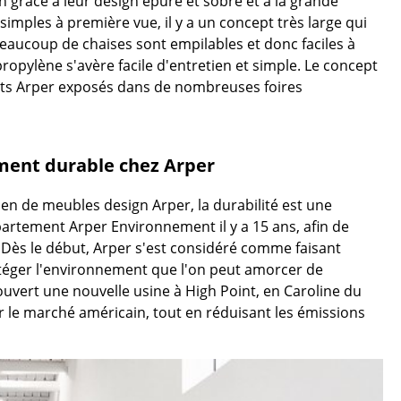
on grâce à leur design épuré et sobre et à la grande
imples à première vue, il y a un concept très large qui
 Beaucoup de chaises sont empilables et donc faciles à
ec
propylène s'avère facile d'entretien et simple. Le concept
uits Arper exposés dans de nombreuses foires
ment durable chez Arper
en de meubles design Arper, la durabilité est une
design
artement Arper Environnement il y a 15 ans, afin de
. Dès le début, Arper s'est considéré comme faisant
otéger l'environnement que l'on peut amorcer de
uvert une nouvelle usine à High Point, en Caroline du
r le marché américain, tout en réduisant les émissions