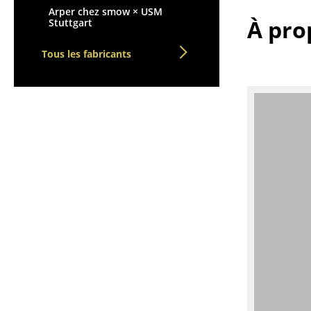
Vases
Arper chez smow × USM
À pro
Stuttgart
Plateaux
Accessoires de bureau
Tous les fabricants
Boîtes de rangement
Couvertures
Coussins
Tapis
Rideaux
... voir tous les
accessoires