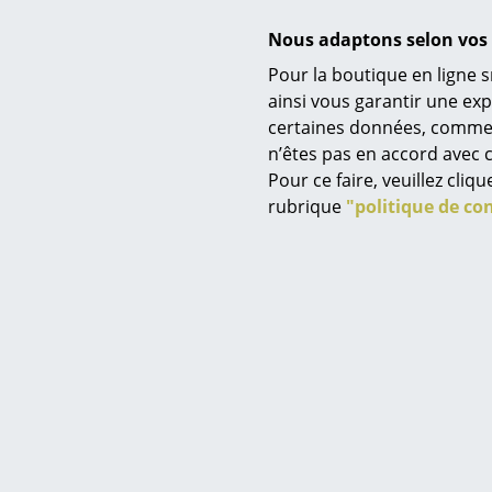
Nous adaptons selon vos 
Pour la boutique en ligne s
Service
ainsi vous garantir une ex
certaines données, comme, p
Contact
n’êtes pas en accord avec c
Paiement
Pour ce faire, veuillez cli
Livraison
rubrique
"politique de con
FAQ
Retours & échanges
Vos avantages en un cl
CGV
Protection des donné
Saisir un critère