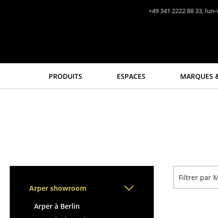
Accéder directement au contenu
+49 341 2222 88 33, lun-
PRODUITS
ESPACES
MARQUES &
Sièges
Tables
Chaises de cuisine & salle
Tables de repas
à manger
Tables d’appoint
Canapés
Tables basses
Fauteuils
Bureaux & Secrétaires
Fauteuils lounge
Secrétaires & Tables PC
Filtrer par
Chaises
Tables de conférence et
Arper showroom
Chaises cantilever
Pupitres
Chaises et Tabourets de
Tables hautes & Pupitres
Arper à Berlin
bar