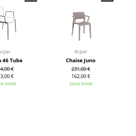
Garde-robes
Lampes sans fil
Petits rangements
... voir tous les lumina
Pièces détachées
... voir tous les rangements
Configurateur USM Haller
Arper
Arper
a 46 Tube
Chaise Juno
4,00 €
231,00 €
3,00 €
162,00 €
ck limité
Stock limité