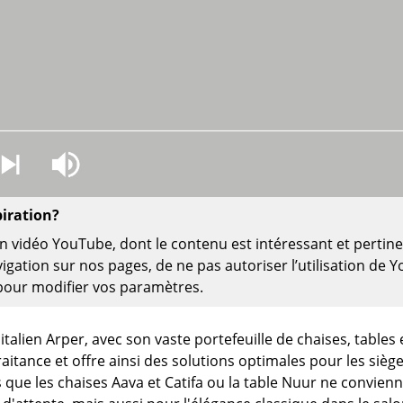
Bureau
Entrée & Couloir
Salle de Bain
Cellier & Buanderie
Jardin & Balcon
Marques
Designers
Artemide
Alvar Aalto
Cassina
Arne Jacobsen
piration?
Fritz Hansen
Charles & Ray Eames
ien vidéo YouTube, dont le contenu est intéressant et pertin
HAY
Eero Saarinen
igation sur nos pages, de ne pas autoriser l’utilisation de Y
Knoll International
Egon Eiermann
i pour modifier vos paramètres.
Louis Poulsen
Eileen Gray
Muuto
Jean Prouvé
 italien Arper, avec son vaste portefeuille de chaises, table
Nils Holger Moormann
Le Corbusier
raitance et offre ainsi des solutions optimales pour les siè
Richard Lampert
Ludwig Mies van der Roh
s que les chaises Aava et Catifa ou la table Nuur ne convie