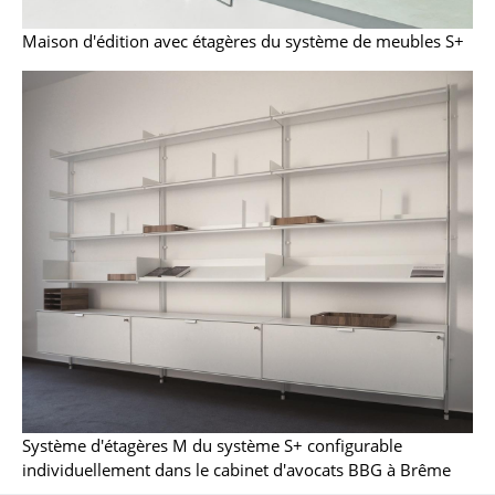
Figurines & Miniatures
Maison d'édition avec étagères du système de meubles S+
Vases
Plateaux
Accessoires de bureau
Boîtes de rangement
Couvertures
Coussins
Tapis
Rideaux
... voir tous les accessoires
Système d'étagères M du système S+ configurable
individuellement dans le cabinet d'avocats BBG à Brême