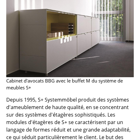
Bancs & Chaises longues
Poufs poires
Chaises de jardin
Chaises enfants
Chaises à bascule
Chaises de bureau
Cabinet d'avocats BBG avec le buffet M du système de
Chaises de conférence
meubles S+
Fauteuils de direction
Depuis 1995, S+ Systemmöbel produit des systèmes
d'ameublement de haute qualité, en se concentrant
Pièces détachées
sur des systèmes d'étagères sophistiqués. Les
modules d'étagères de S+ se caractérisent par un
... voir tous les sièges
langage de formes réduit et une grande adaptabilité,
ce qui séduit particulièrement le client. Le but des
Tables