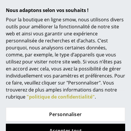
Espaces
Nous adaptons selon vos souhaits !
Maison
Pour la boutique en ligne smow, nous utilisons divers
Salon et Salle de séjour
outils pour améliorer la fonctionnalité de notre site
web et ainsi vous garantir une expérience
Cuisine & Salle à manger
personnalisée de recherches et d’achats. C’est
Chambre à coucher
pourquoi, nous analysons certaines données,
comme, par exemple, le type d’appareils que vous
Chambre enfant
utilisez pour visiter notre site web. Si vous n’êtes pas
en accord avec cela, vous avez la possibilité de gérer
Bureau
Des modèles réalisés sur-mesure tels que l'étagère M ne
individuellement vos paramètres et préférences. Pour
posent aucun problème avec les meubles du système S+ :
Entrée & Couloir
ce faire, veuillez cliquer sur "Personnaliser". Vous
il suffit de nous contacter
trouverez de plus amples informations dans notre
Salle de Bain
rubrique
"politique de confidentialité"
.
Cellier & Buanderie
Personnaliser
Jardin & Balcon
Accepter tout