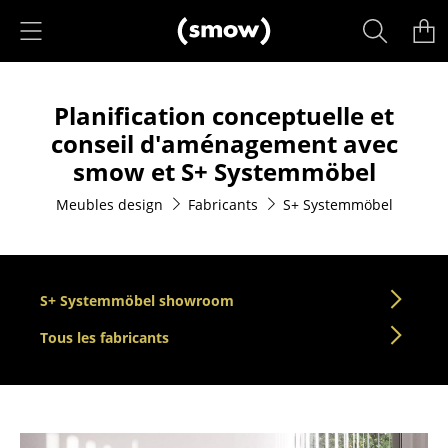
Accéder directement au contenu
Produits
Planification conceptuelle et
Sièges
conseil d'aménagement avec
Chaises de cuisine & salle à manger
smow et S+ Systemmöbel
Canapés
Meubles design
Fabricants
S+ Systemmöbel
Fauteuils
Fauteuils lounge
S+ Systemmöbel showroom
Chaises
Tous les fabricants
Chaises cantilever
Chaises et Tabourets de bar
Tabourets