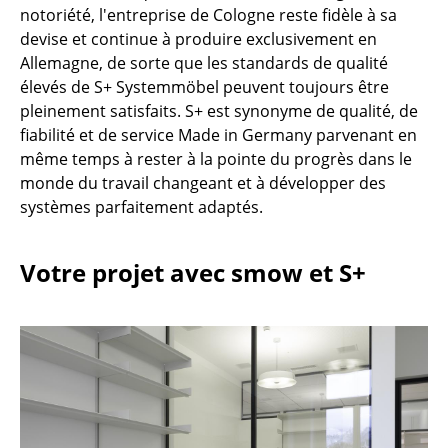
notoriété, l'entreprise de Cologne reste fidèle à sa
... voir toutes les tables
devise et continue à produire exclusivement en
Allemagne, de sorte que les standards de qualité
Rangements
élevés de S+ Systemmöbel peuvent toujours être
pleinement satisfaits. S+ est synonyme de qualité, de
Étagères & Armoires
fiabilité et de service Made in Germany parvenant en
Bibliothèques
même temps à rester à la pointe du progrès dans le
monde du travail changeant et à développer des
Étagères murales
systèmes parfaitement adaptés.
Buffets & Commodes
Votre projet avec smow et S+
Meubles TV
Caissons roulants et Meubles d’appoint
Meubles de bar
Garde-robes
Petits rangements