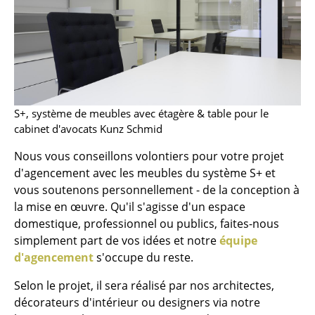
Pièces détachées
... voir tous les rangements
Luminaires
Suspensions & Plafonniers
S+, système de meubles avec étagère & table pour le
cabinet d'avocats Kunz Schmid
Lampes de table
Nous vous conseillons volontiers pour votre projet
Lampes de bureau
d'agencement avec les meubles du système S+ et
vous soutenons personnellement - de la conception à
Lampadaires et Liseuses
la mise en œuvre. Qu'il s'agisse d'un espace
Lampes de sol
domestique, professionnel ou publics, faites-nous
simplement part de vos idées et notre
équipe
Appliques murales
d'agencement
s'occupe du reste.
Luminaires d’extérieur
Selon le projet, il sera réalisé par nos architectes,
décorateurs d'intérieur ou designers via notre
Lampes sans fil