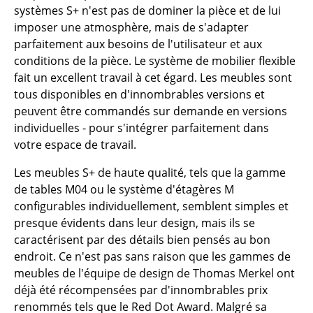
systèmes S+ n'est pas de dominer la pièce et de lui
Tables de repas
imposer une atmosphère, mais de s'adapter
parfaitement aux besoins de l'utilisateur et aux
Tables d’appoint
conditions de la pièce. Le système de mobilier flexible
fait un excellent travail à cet égard. Les meubles sont
Tables basses
tous disponibles en d'innombrables versions et
Bureaux & Secrétaires
peuvent être commandés sur demande en versions
individuelles - pour s'intégrer parfaitement dans
Secrétaires & Tables PC
votre espace de travail.
Tables de conférence et Pupitres
Les meubles S+ de haute qualité, tels que la gamme
de tables M04 ou le système d'étagères M
Tables hautes & Pupitres
configurables individuellement, semblent simples et
Tables enfants
presque évidents dans leur design, mais ils se
caractérisent par des détails bien pensés au bon
Table de jardin
endroit. Ce n'est pas sans raison que les gammes de
meubles de l'équipe de design de Thomas Merkel ont
Chariots & Dessertes
déjà été récompensées par d'innombrables prix
Pièces détachées
renommés tels que le Red Dot Award. Malgré sa