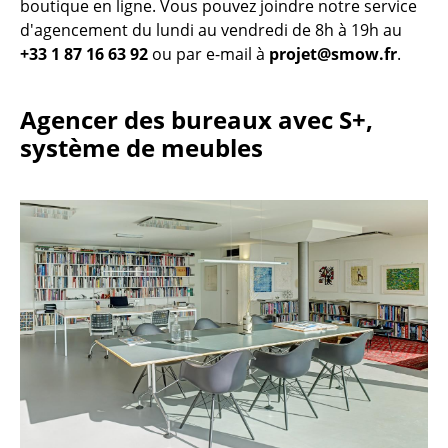
boutique en ligne. Vous pouvez joindre notre service
... voir tous les luminaires
d'agencement du lundi au vendredi de 8h à 19h au
+33 1 87 16 63 92
ou par e-mail à
projet@smow.fr
.
Lits
Agencer des bureaux avec S+,
Lits doubles
système de meubles
Lits simples
Lits empilables
Lits enfants
Tables de chevet et Accessoires de lit
... voir tous les lits
Accessoires
Horloges
Miroirs