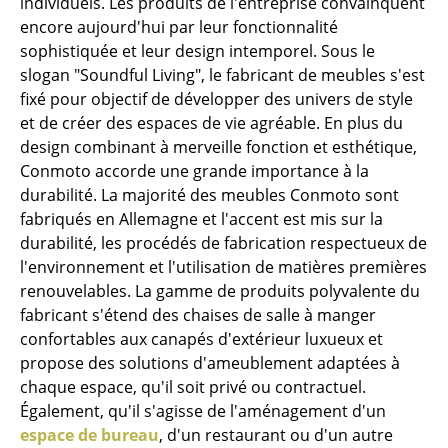
individuels. Les produits de l'entreprise convainquent
encore aujourd'hui par leur fonctionnalité
Tables de repas
sophistiquée et leur design intemporel. Sous le
slogan "Soundful Living", le fabricant de meubles s'est
Tables d’appoint
fixé pour objectif de développer des univers de style
Tables basses
et de créer des espaces de vie agréable. En plus du
design combinant à merveille fonction et esthétique,
Bureaux & Secrétaires
Conmoto accorde une grande importance à la
durabilité. La majorité des meubles Conmoto sont
Secrétaires & Tables PC
fabriqués en Allemagne et l'accent est mis sur la
Tables de conférence et Pupitres
durabilité, les procédés de fabrication respectueux de
l'environnement et l'utilisation de matières premières
Tables hautes & Pupitres
renouvelables. La gamme de produits polyvalente du
fabricant s'étend des chaises de salle à manger
Tables enfants
confortables aux canapés d'extérieur luxueux et
Table de jardin
propose des solutions d'ameublement adaptées à
chaque espace, qu'il soit privé ou contractuel.
Chariots & Dessertes
Également, qu'il s'agisse de l'aménagement d'un
espace de bureau
, d'un restaurant ou d'un autre
Pièces détachées