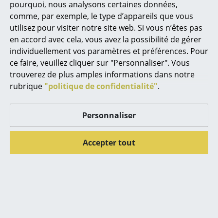
Cassina
pourquoi, nous analysons certaines données,
comme, par exemple, le type d’appareils que vous
Fritz Hansen
utilisez pour visiter notre site web. Si vous n’êtes pas
en accord avec cela, vous avez la possibilité de gérer
HAY
Tabouret de comptoir Conmoto dans un bar sportif
individuellement vos paramètres et préférences. Pour
moderne
Knoll International
ce faire, veuillez cliquer sur "Personnaliser". Vous
trouverez de plus amples informations dans notre
Louis Poulsen
Aménagez votre habitat avec Conmoto
rubrique
"politique de confidentialité"
.
Muuto
Personnaliser
Nils Holger Moormann
Richard Lampert
Accepter tout
Thonet
USM Haller
Vitra