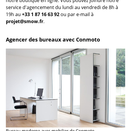
notre boutique en ligne. Vous pouvez joindre notre
service d'agencement du lundi au vendredi de 8h à
Pièces détachées
19h au
+33 1 87 16 63 92
ou par e-mail à
... voir tous les rangements
projet@smow.fr
.
Luminaires
Agencer des bureaux avec Conmoto
Suspensions & Plafonniers
Lampes de table
Lampes de bureau
Lampadaires et Liseuses
Lampes de sol
Appliques murales
Luminaires d’extérieur
Lampes sans fil
Bureau moderne avec mobilier de Conmoto