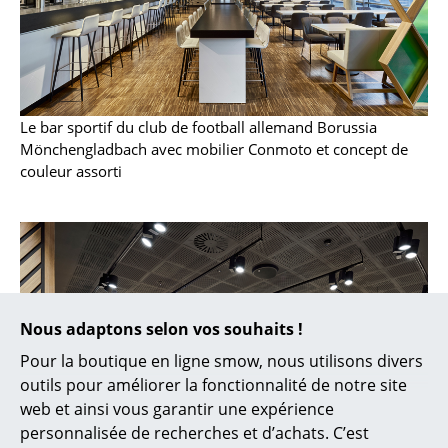
Bureau
Poste de travail
Bureau de direction
Salles de réunion
Le bar sportif du club de football allemand Borussia
Mönchengladbach avec mobilier Conmoto et concept de
Accueil & Réception
couleur assorti
Cantines & Espaces communs
Solutions par branche
Travailler en sécurité
Nous adaptons selon vos souhaits !
Marques & Designers
Pour la boutique en ligne smow, nous utilisons divers
Marques
outils pour améliorer la fonctionnalité de notre site
web et ainsi vous garantir une expérience
Artemide
personnalisée de recherches et d’achats. C’est