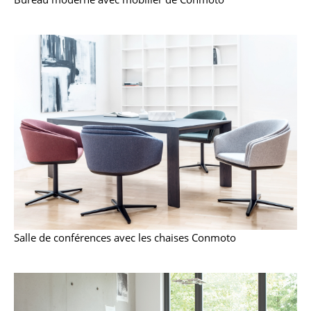
... voir tous les luminaires
Lits
Lits doubles
Lits simples
Lits empilables
Lits enfants
Tables de chevet et Accessoires de lit
... voir tous les lits
Salle de conférences avec les chaises Conmoto
Accessoires
Horloges
Miroirs