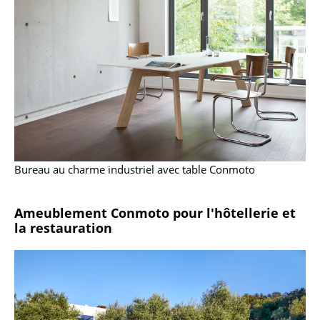
Figurines & Miniatures
Vases
Plateaux
Accessoires de bureau
Boîtes de rangement
Couvertures
Bureau au charme industriel avec table Conmoto
Coussins
Ameublement Conmoto pour l'hôtellerie et
Tapis
la restauration
Rideaux
... voir tous les accessoires