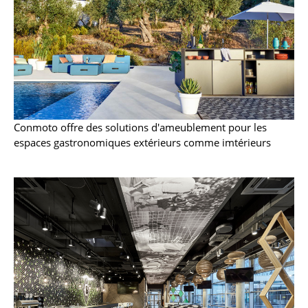
Espaces
Maison
Salon et Salle de séjour
Cuisine & Salle à manger
Chambre à coucher
Conmoto offre des solutions d'ameublement pour les
Chambre enfant
espaces gastronomiques extérieurs comme imtérieurs
Bureau
Entrée & Couloir
Salle de Bain
Cellier & Buanderie
Jardin & Balcon