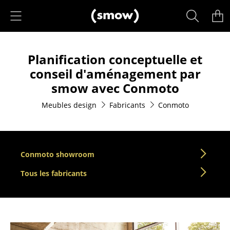
Accéder directement au contenu
Produits
Planification conceptuelle et
Sièges
conseil d'aménagement par
Chaises de cuisine & salle à manger
smow avec Conmoto
Canapés
Meubles design
Fabricants
Conmoto
Fauteuils
Fauteuils lounge
Conmoto showroom
Chaises
Tous les fabricants
Chaises cantilever
Chaises et Tabourets de bar
Tabourets