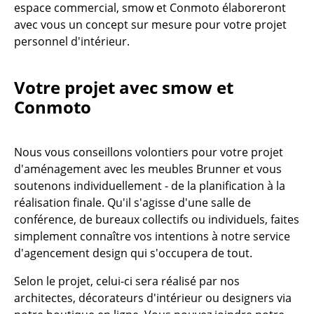
espace commercial, smow et Conmoto élaboreront
... voir toutes les tables
avec vous un concept sur mesure pour votre projet
personnel d'intérieur.
Rangements
Étagères & Armoires
Votre projet avec smow et
Conmoto
Bibliothèques
Étagères murales
Nous vous conseillons volontiers pour votre projet
Buffets & Commodes
d'aménagement avec les meubles Brunner et vous
soutenons individuellement - de la planification à la
Meubles TV
réalisation finale. Qu'il s'agisse d'une salle de
conférence, de bureaux collectifs ou individuels, faites
Caissons roulants et Meubles d’appoint
simplement connaître vos intentions à notre service
Meubles de bar
d'agencement design qui s'occupera de tout.
Garde-robes
Selon le projet, celui-ci sera réalisé par nos
architectes, décorateurs d'intérieur ou designers via
Petits rangements