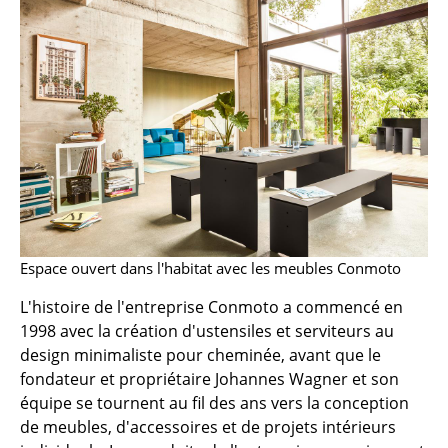
Bancs & Chaises longues
Poufs poires
Chaises de jardin
Chaises enfants
Chaises à bascule
Chaises de bureau
Espace ouvert dans l'habitat avec les meubles Conmoto
Chaises de conférence
L'histoire de l'entreprise Conmoto a commencé en
Fauteuils de direction
1998 avec la création d'ustensiles et serviteurs au
design minimaliste pour cheminée, avant que le
Pièces détachées
fondateur et propriétaire Johannes Wagner et son
... voir tous les sièges
équipe se tournent au fil des ans vers la conception
de meubles, d'accessoires et de projets intérieurs
Tables