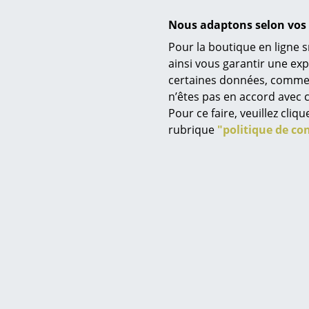
Nous adaptons selon vos 
Pour la boutique en ligne s
Service
ainsi vous garantir une ex
certaines données, comme, p
Contact
n’êtes pas en accord avec c
Müller 
Paiement
Pour ce faire, veuillez cli
Système 
Livraison
rubrique
"politique de con
Modu
FAQ
à partir 
Retours & échanges
Disponible s
Vos avantages en un cl
(Délai de liv
CGV
fa
Protection des donné
Saisir un critère