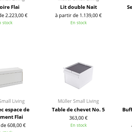
Bureau
ire Flai
Lit double Nait
S
Entrée & Couloir
de 2.223,00 €
à partir de 1.139,00 €
Salle de Bain
n stock
En stock
Cellier & Buanderie
Jardin & Balcon
Marques
Designers
Artemide
Alvar Aalto
Cassina
Arne Jacobsen
Fritz Hansen
Charles & Ray Eames
HAY
Eero Saarinen
Knoll International
Egon Eiermann
Louis Poulsen
Eileen Gray
Small Living
Müller Small Living
Muuto
Jean Prouvé
ec espace de
Table de chevet No. 5
Buf
Nils Holger Moormann
Le Corbusier
ment Flai
363,00 €
Richard Lampert
Ludwig Mies van der Roh
 de 608,00 €
En stock