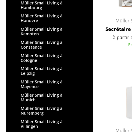
Müller Small Living à
Vases
Hambourg
Plateaux
Müller Small Living à
Müller 
Hanovre
Accessoires de bureau
Secrétaire
Müller Small Living à
Boîtes de rangement
Kempten
à partir 
Couvertures
Müller Small Living à
E
Coussins
Constance
Tapis
Müller Small Living à
Cologne
Rideaux
Müller Small Living à
... voir tous les
Leipzig
accessoires
Müller Small Living à
Mayence
Müller Small Living à
Munich
Müller Small Living à
Nuremberg
Müller Small Living à
Villingen
Müller 