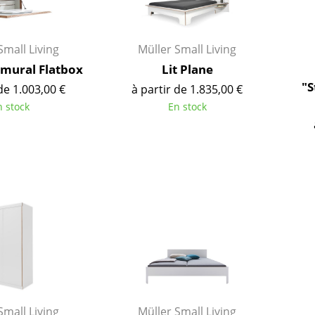
Small Living
Müller Small Living
 mural Flatbox
Lit Plane
"S
de 1.003,00 €
à partir de 1.835,00 €
n stock
En stock
Maison
Salon et Salle de séjour
Cuisine & Salle à manger
Chambre à coucher
Chambre enfant
Small Living
Müller Small Living