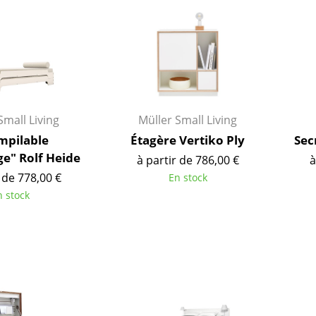
Garde-robes
Lampes sans fil
Petits rangements
... voir tous les lumina
Pièces détachées
... voir tous les rangements
Configurateur USM Haller
Small Living
Müller Small Living
empilable
Étagère Vertiko Ply
Sec
ge" Rolf Heide
à partir de 786,00 €
à
 de 778,00 €
En stock
n stock