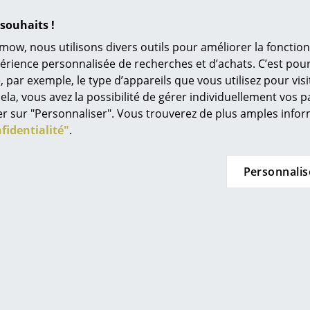
L’original
souhaits !
Idées cadeaux
mow, nous utilisons divers outils pour améliorer la fonction
L
périence personnalisée de recherches et d’achats. C’est po
ar exemple, le type d’appareils que vous utilisez pour visit
À
ela, vous avez la possibilité de gérer individuellement vos 
Small Living
Müller Small Living
s
quer sur "Personnaliser". Vous trouverez de plus amples inf
de rangement
Buffet Aventa avec porte
Re
fidentialité"
.
lar Plus
et tiroirs
Tr
de 1.080,00 €
à partir de 894,00 €
à
N
Personnalis
ous 3-5 semaines
Disponible sous 3-5 semaines
Disp
in d’oeil
Jo
raison donné par le
(Délai de livraison donné par le
(Déla
Me
bricant)
fabricant)
es