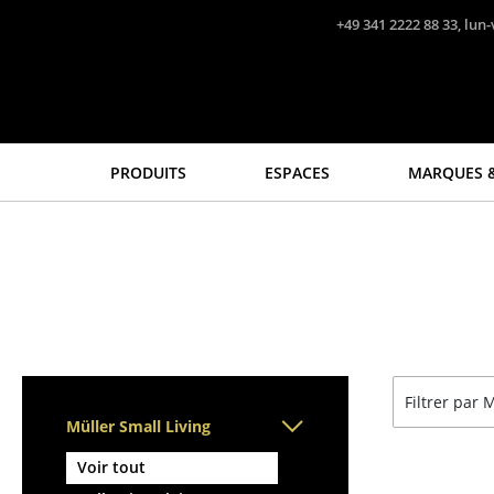
Accéder directement au contenu
+49 341 2222 88 33, lun-
PRODUITS
ESPACES
MARQUES &
Sièges
Tables
Chaises de cuisine & salle
Tables de repas
à manger
Tables d’appoint
Canapés
Tables basses
Fauteuils
Bureaux & Secrétaires
Fauteuils lounge
Secrétaires & Tables PC
Filtrer par
Chaises
Tables de conférence et
Müller Small Living
Chaises cantilever
Pupitres
Chaises et Tabourets de
Tables hautes & Pupitres
Voir tout
bar