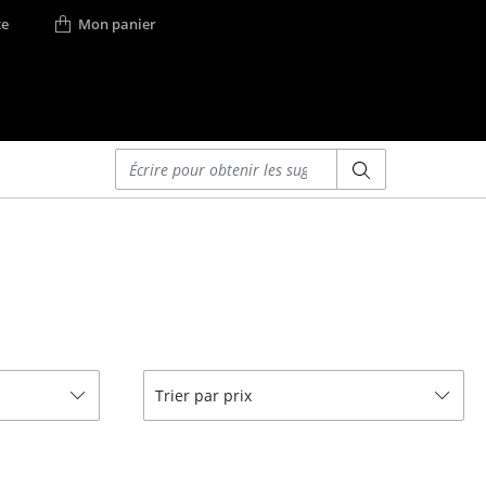
e
Mon panier
Saisir un critère
Lits
Lits doubles
Lits simples
Lits empilables
Lits enfants
ses
Tables de chevet et
Trier par prix
Accessoires de lit
... voir tous les lits
r