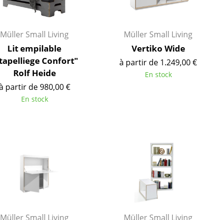
Müller Small Living
Müller Small Living
Lit empilable
Vertiko Wide
tapelliege Confort"
à partir de 1.249,00 €
Rolf Heide
En stock
à partir de 980,00 €
En stock
Bureau
Poste de travail
Bureau de direction
Salles de réunion
Accueil & Réception
Müller Small Living
Müller Small Living