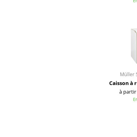
E
Müller 
Caisson à 
à partir
E