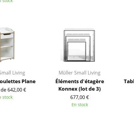
Thonet
Marcel Breuer
n stock
USM Haller
Philippe Starck
Vitra
Ronan & Erwan Bouroull
... toutes les marques A-Z
... tous les designers A-Z
Nouveauté smow
Inspiration
Éditions spéciales
Classiques du design
Les femmes dans le 
Small Living
Müller Small Living
Design Bauhaus
roulettes Plane
Éléments d'étagère
Tab
Konnex (lot de 3)
Design Mid-Century
 de 642,00 €
Design scandinave
677,00 €
n stock
En stock
Design italien
Design durable
Matériaux naturels
Univers de couleurs