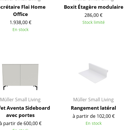
Cantines & Espaces communs
ecrétaire Flai Home
Boxit Étagère modulaire
Solutions par branche
Office
286,00 €
Travailler en sécurité
1.938,00 €
Stock limité
En stock
L’original
Müller Small Living
Müller Small Living
fet Aventa Sideboard
Rangement latéral
avec portes
à partir de 102,00 €
e
à partir de 600,00 €
En stock