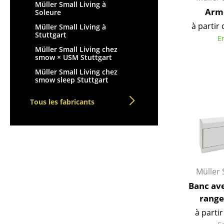
Müller Small Living à
Armo
Soleure
à partir 
Müller Small Living à
Stuttgart
E
Müller Small Living chez
smow × USM Stuttgart
Müller Small Living chez
smow sleep Stuttgart
Tous les fabricants
Müller 
Banc av
range
à partir