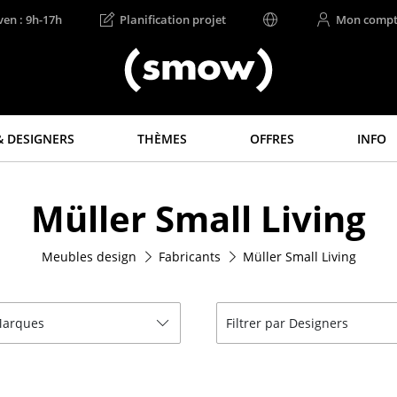
ven : 9h-17h
Planification projet
Mon compt
 DESIGNERS
THÈMES
OFFRES
INFO
Rangements
Luminaires
Müller Small Living
Étagères & Armoires
Suspensions &
Plafonniers
Bibliothèques
Lampes de table
Meubles design
Fabricants
Müller Small Living
Étagères murales
Lampes de bureau
Buffets & Commodes
Lampadaires et Liseu
Meubles TV
 Marques
Filtrer par Designers
Lampes de sol
Caissons roulants et
Meubles d’appoint
Appliques murales
Meubles de bar
Luminaires d’extérieu