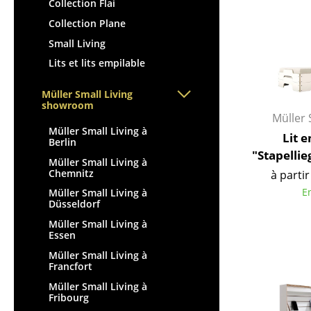
Tables enfants
Collection Flai
Tabourets
Table de jardin
Collection Plane
Bancs & Chaises longues
Chariots & Dessertes
Small Living
Poufs poires
Pièces détachées
Lits et lits empilable
Chaises de jardin
... voir toutes les tables
Chaises enfants
Müller Small Living
showroom
Chaises à bascule
Müller 
Chaises de bureau
Müller Small Living à
Lit 
Berlin
Chaises de conférence
"Stapellie
Müller Small Living à
Fauteuils de direction
Chemnitz
à partir
Pièces détachées
E
Müller Small Living à
Düsseldorf
... voir tous les sièges
Müller Small Living à
Essen
Accessoires
Müller Small Living à
Horloges
Francfort
Miroirs
Müller Small Living à
Fribourg
Figurines & Miniatures