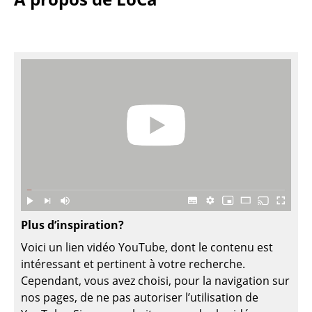
Figurines & Miniatures
Vases
Plateaux
Accessoires de bureau
Boîtes de rangement
Couvertures
Coussins
Tapis
Plus d’inspiration?
Rideaux
Voici un lien vidéo YouTube, dont le contenu est
intéressant et pertinent à votre recherche.
... voir tous les accessoires
Cependant, vous avez choisi, pour la navigation sur
nos pages, de ne pas autoriser l’utilisation de