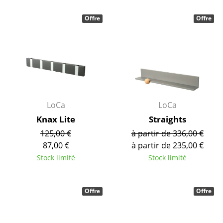
... voir toutes les tables
Offre
Offre
Rangements
Étagères & Armoires
Bibliothèques
Étagères murales
LoCa
LoCa
Buffets & Commodes
Knax Lite
Straights
125,00 €
à partir de 336,00 €
Meubles TV
87,00 €
à partir de 235,00 €
Caissons roulants et Meubles d’appoint
Stock limité
Stock limité
Meubles de bar
Offre
Offre
Garde-robes
Petits rangements