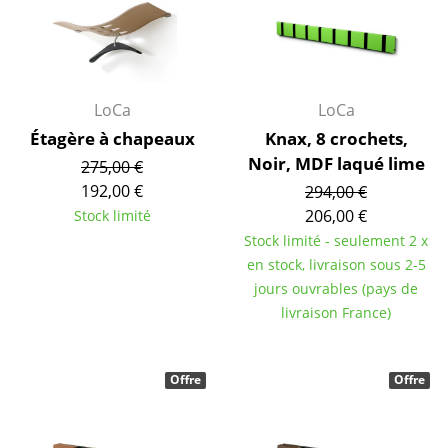
Pièces détachées
... voir tous les rangements
LoCa
LoCa
Luminaires
Étagère à chapeaux
Knax, 8 crochets,
Suspensions & Plafonniers
Noir, MDF laqué lime
275,00 €
192,00 €
294,00 €
Lampes de table
206,00 €
Stock limité
Lampes de bureau
Stock limité - seulement 2 x
en stock, livraison sous 2-5
Lampadaires et Liseuses
jours ouvrables (pays de
livraison France)
Lampes de sol
Appliques murales
Offre
Offre
Luminaires d’extérieur
Lampes sans fil