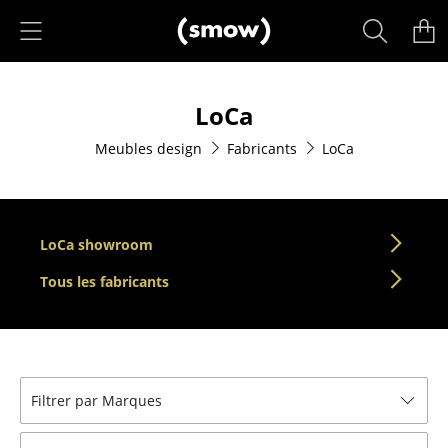
Accéder directement au contenu
Produits
LoCa
Sièges
Meubles design
Fabricants
LoCa
Chaises de cuisine & salle à manger
Canapés
Fauteuils
LoCa showroom
Fauteuils lounge
Tous les fabricants
Chaises
Chaises cantilever
Filtrer par Marques
Chaises et Tabourets de bar
Tabourets