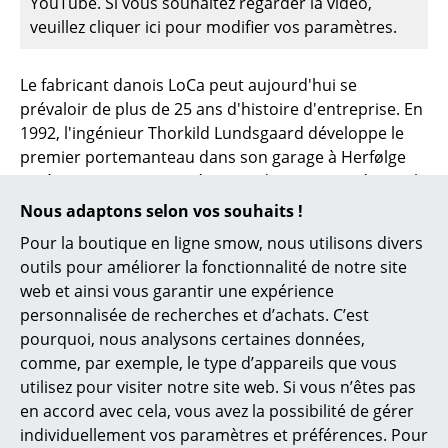
Espaces
YouTube. Si vous souhaitez regarder la vidéo,
veuillez cliquer ici pour modifier vos paramètres.
Maison
Salon et Salle de séjour
Le fabricant danois LoCa peut aujourd'hui se
prévaloir de plus de 25 ans d'histoire d'entreprise. En
Cuisine & Salle à manger
1992, l'ingénieur Thorkild Lundsgaard développe le
premier portemanteau dans son garage à Herfølge
Chambre à coucher
après n'avoir pas trouvé un produit approprié pour la
Chambre enfant
chambre de sa fille aînée. Bien que le prototype n'ait
Nous adaptons selon vos souhaits !
jamais été utilisé, Lundsgaard a soumis son idée aux
Bureau
Pour la boutique en ligne smow, nous utilisons divers
designers Harrit & Sørensen et ont développé
outils pour améliorer la fonctionnalité de notre site
ensemble le système de crochets Knax, qui reste le
Entrée & Couloir
web et ainsi vous garantir une expérience
produit le plus vendu de la marque. La recherche du
personnalisée de recherches et d’achats. C’est
Salle de Bain
bon matériau a posé un défi particulier et il a fallu un
pourquoi, nous analysons certaines données,
certain temps avant que la combinaison optimale du
Cellier & Buanderie
comme, par exemple, le type d’appareils que vous
bois et du métal puisse entrer en production. Entre-
utilisez pour visiter notre site web. Si vous n’êtes pas
temps, le fabricant scandinave LoCa a élargi sa
Jardin & Balcon
en accord avec cela, vous avez la possibilité de gérer
gamme de produits avec différentes armoires . Outre
individuellement vos paramètres et préférences. Pour
le porte-manteau classique Knax en version