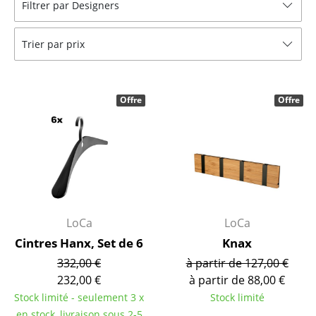
Filtrer par Designers
Bancs & Chaises longues
Trier par prix
Poufs poires
Chaises de jardin
Offre
Offre
Chaises enfants
Chaises à bascule
Chaises de bureau
Chaises de conférence
Fauteuils de direction
LoCa
LoCa
Cintres Hanx, Set de 6
Knax
Pièces détachées
332,00 €
à partir de 127,00 €
... voir tous les sièges
232,00 €
à partir de 88,00 €
Stock limité - seulement 3 x
Stock limité
Tables
en stock, livraison sous 2-5