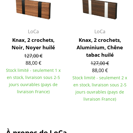
... voir tous les luminaires
Lits
LoCa
LoCa
Lits doubles
Knax, 2 crochets,
Knax, 2 crochets,
Lits simples
Noir, Noyer huilé
Aluminium, Chêne
tabac huilé
127,00 €
Lits empilables
88,00 €
127,00 €
Lits enfants
88,00 €
Stock limité - seulement 1 x
en stock, livraison sous 2-5
Stock limité - seulement 2 x
Tables de chevet et Accessoires de lit
jours ouvrables (pays de
en stock, livraison sous 2-5
livraison France)
jours ouvrables (pays de
... voir tous les lits
livraison France)
Accessoires
Horloges
À propos de LoCa
Miroirs