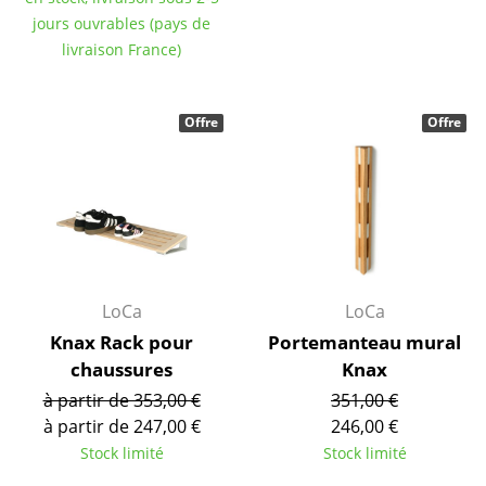
jours ouvrables (pays de
Tables de repas
livraison France)
Tables d’appoint
Tables basses
Offre
Offre
Bureaux & Secrétaires
Secrétaires & Tables PC
Tables de conférence et Pupitres
Tables hautes & Pupitres
LoCa
LoCa
Knax Rack pour
Portemanteau mural
Tables enfants
chaussures
Knax
Table de jardin
à partir de 353,00 €
351,00 €
à partir de 247,00 €
246,00 €
Chariots & Dessertes
Stock limité
Stock limité
Pièces détachées