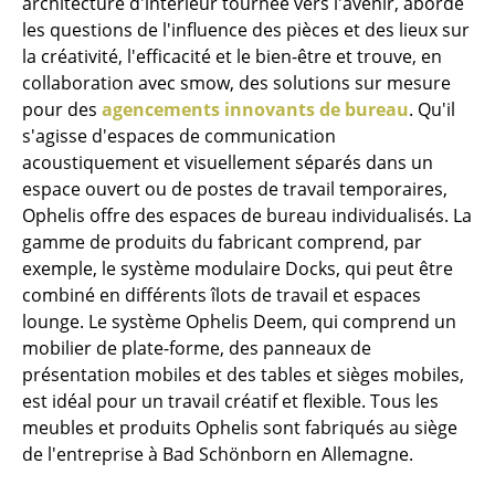
architecture d'intérieur tournée vers l'avenir, aborde
les questions de l'influence des pièces et des lieux sur
Tables de repas
la créativité, l'efficacité et le bien-être et trouve, en
collaboration avec smow, des solutions sur mesure
Tables d’appoint
pour des
agencements innovants de bureau
. Qu'il
Tables basses
s'agisse d'espaces de communication
acoustiquement et visuellement séparés dans un
Bureaux & Secrétaires
espace ouvert ou de postes de travail temporaires,
Ophelis offre des espaces de bureau individualisés. La
Secrétaires & Tables PC
gamme de produits du fabricant comprend, par
Tables de conférence et Pupitres
exemple, le système modulaire Docks, qui peut être
combiné en différents îlots de travail et espaces
Tables hautes & Pupitres
lounge. Le système Ophelis Deem, qui comprend un
mobilier de plate-forme, des panneaux de
Tables enfants
présentation mobiles et des tables et sièges mobiles,
Table de jardin
est idéal pour un travail créatif et flexible. Tous les
meubles et produits Ophelis sont fabriqués au siège
Chariots & Dessertes
de l'entreprise à Bad Schönborn en Allemagne.
Pièces détachées