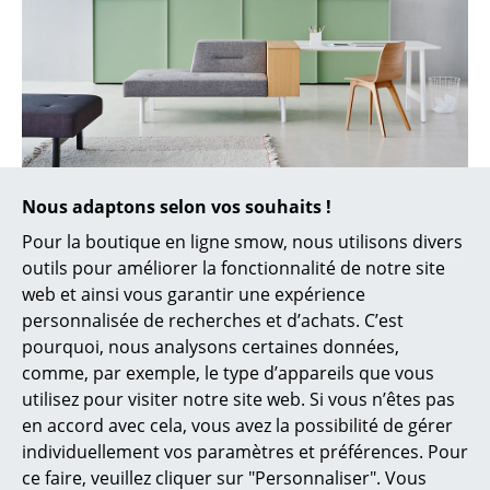
Figurines & Miniatures
Vases
Plateaux
Accessoires de bureau
Ophelis et smow proposent le concept couleurs et
Nous adaptons selon vos souhaits !
Boîtes de rangement
matériaux approprié
Pour la boutique en ligne smow, nous utilisons divers
Couvertures
outils pour améliorer la fonctionnalité de notre site
web et ainsi vous garantir une expérience
Coussins
personnalisée de recherches et d’achats. C’est
Tapis
pourquoi, nous analysons certaines données,
comme, par exemple, le type d’appareils que vous
Rideaux
utilisez pour visiter notre site web. Si vous n’êtes pas
en accord avec cela, vous avez la possibilité de gérer
... voir tous les accessoires
individuellement vos paramètres et préférences. Pour
ce faire, veuillez cliquer sur "Personnaliser". Vous