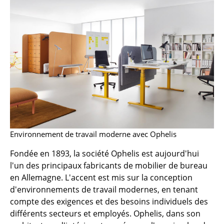
Bancs & Chaises longues
Poufs poires
Chaises de jardin
Chaises enfants
Chaises à bascule
Chaises de bureau
Environnement de travail moderne avec Ophelis
Chaises de conférence
Fondée en 1893, la société Ophelis est aujourd'hui
Fauteuils de direction
l'un des principaux fabricants de mobilier de bureau
en Allemagne. L'accent est mis sur la conception
Pièces détachées
d'environnements de travail modernes, en tenant
... voir tous les sièges
compte des exigences et des besoins individuels des
différents secteurs et employés. Ophelis, dans son
Tables