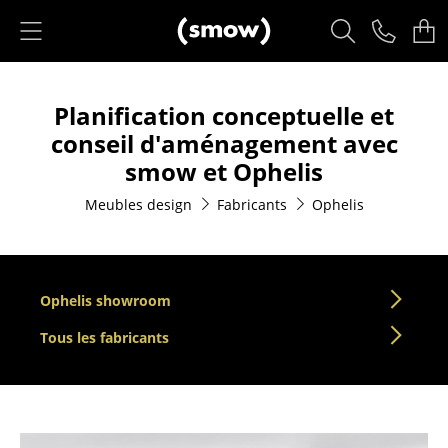
Accéder directement au contenu
Produits
Planification conceptuelle et
Sièges
conseil d'aménagement avec
Chaises de cuisine & salle à manger
smow et Ophelis
Canapés
Meubles design
Fabricants
Ophelis
Fauteuils
Fauteuils lounge
Ophelis showroom
Chaises
Tous les fabricants
Chaises cantilever
Chaises et Tabourets de bar
Tabourets