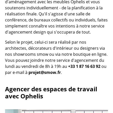
d'aménagement avec les meubles Ophelis et vous
Pièces détachées
soutenons individuellement - de la planification à la
réalisation finale. Qu'il s'agisse d'une salle de
... voir tous les rangements
conférence, de bureaux collectifs ou individuels, faites
simplement connaître vos intentions à notre service
Luminaires
d'agencement design qui s'occupera de tout.
Suspensions & Plafonniers
Selon le projet, celui-ci sera réalisé par nos
architectes, décorateurs d'intérieur ou designers via
Lampes de table
nos showrooms smow ou via notre boutique en ligne.
Lampes de bureau
Vous pouvez joindre notre service d'agencement du
lundi au vendredi de 8h à 19h au
+33 1 87 16 63 92
ou
Lampadaires et Liseuses
par e-mail à
projet@smow.fr
.
Lampes de sol
Agencer des espaces de travail
Appliques murales
avec Ophelis
Luminaires d’extérieur
Lampes sans fil