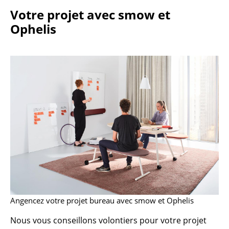
Votre projet avec smow et
... voir toutes les tables
Ophelis
Rangements
Étagères & Armoires
Bibliothèques
Étagères murales
Buffets & Commodes
Meubles TV
Caissons roulants et Meubles d’appoint
Meubles de bar
Angencez votre projet bureau avec smow et Ophelis
Garde-robes
Nous vous conseillons volontiers pour votre projet
Petits rangements