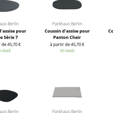
aus Berlin
Parkhaus Berlin
d'assise pour
Coussin d'assise pour
Co
e Série 7
Panton Chair
r de 45,70 €
à partir de 45,70 €
n stock
En stock
Maison
Salon et Salle de séjour
Cuisine & Salle à manger
Chambre à coucher
Chambre enfant
aus Berlin
Parkhaus Berlin