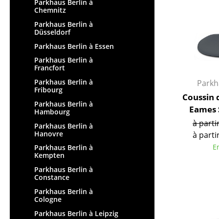
Tables enfants
Parkhaus Berlin à
Tabourets
Chemnitz
Table de jardin
Bancs & Chaises longues
Parkhaus Berlin à
Chariots & Dessertes
Düsseldorf
Poufs poires
Pièces détachées
Parkhaus Berlin à Essen
Chaises de jardin
... voir toutes les tables
Parkhaus Berlin à
Chaises enfants
Francfort
Chaises à bascule
Parkhaus Berlin à
Parkh
Fribourg
Chaises de bureau
Coussin 
Parkhaus Berlin à
Chaises de conférence
Eames 
Hambourg
Fauteuils de direction
à parti
Parkhaus Berlin à
Pièces détachées
Hanovre
à parti
... voir tous les sièges
E
Parkhaus Berlin à
Kempten
Accessoires
Parkhaus Berlin à
Constance
Horloges
Parkhaus Berlin à
Cologne
Miroirs
Parkhaus Berlin à Leipzig
Figurines & Miniatures