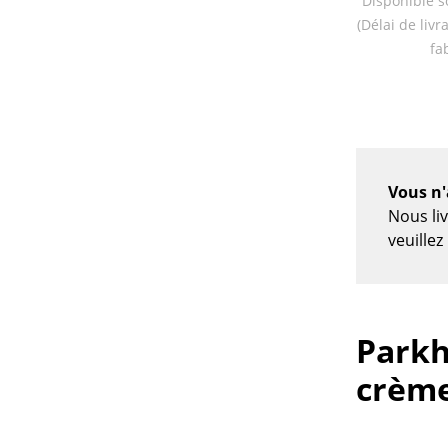
Disponible s
(Délai de liv
fa
Vous n'
Nous li
veuille
Parkh
crème