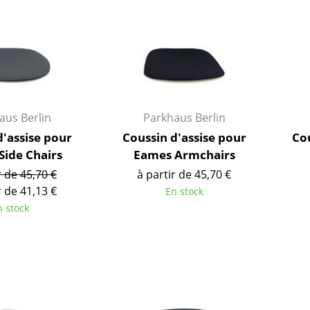
Garde-robes
Lampes sans fil
Petits rangements
... voir tous les lumina
Pièces détachées
... voir tous les rangements
Configurateur USM Haller
aus Berlin
Parkhaus Berlin
d'assise pour
Coussin d'assise pour
Cou
Side Chairs
Eames Armchairs
r de 45,70 €
à partir de 45,70 €
r de 41,13 €
En stock
n stock