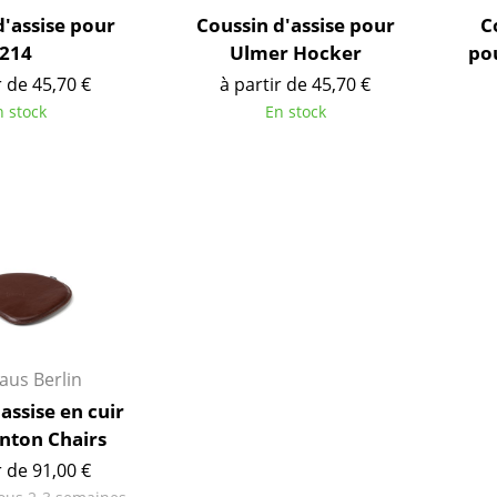
Bureau
d'assise pour
Coussin d'assise pour
C
Entrée & Couloir
214
Ulmer Hocker
po
Salle de Bain
r de 45,70 €
à partir de 45,70 €
Cellier & Buanderie
n stock
En stock
Jardin & Balcon
Marques
Designers
Artemide
Alvar Aalto
Cassina
Arne Jacobsen
Fritz Hansen
Charles & Ray Eames
HAY
Eero Saarinen
Knoll International
Egon Eiermann
Louis Poulsen
Eileen Gray
aus Berlin
Muuto
Jean Prouvé
assise en cuir
nton Chairs
Nils Holger Moormann
Le Corbusier
Richard Lampert
Ludwig Mies van der Roh
r de 91,00 €