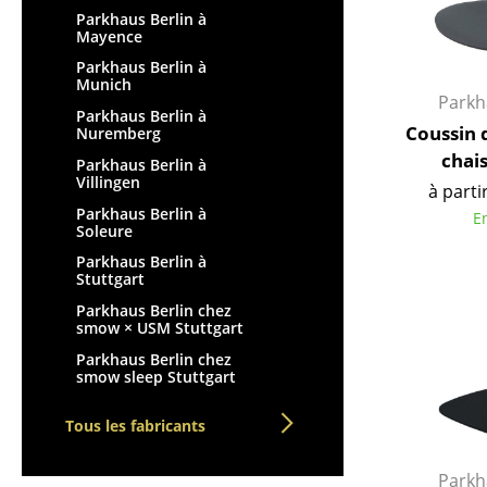
Vases
Parkhaus Berlin à
Mayence
Plateaux
Parkhaus Berlin à
Accessoires de bureau
Munich
Parkh
Boîtes de rangement
Parkhaus Berlin à
Coussin 
Nuremberg
Couvertures
chais
Parkhaus Berlin à
Coussins
Villingen
à parti
Tapis
Parkhaus Berlin à
E
Rideaux
Soleure
... voir tous les
Parkhaus Berlin à
Stuttgart
accessoires
Parkhaus Berlin chez
smow × USM Stuttgart
Parkhaus Berlin chez
smow sleep Stuttgart
Tous les fabricants
Parkh