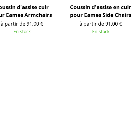
Cantines & Espaces communs
oussin d'assise cuir
Coussin d'assise en cuir
Solutions par branche
ur Eames Armchairs
pour Eames Side Chairs
Travailler en sécurité
à partir de 91,00 €
à partir de 91,00 €
En stock
En stock
L’original
e