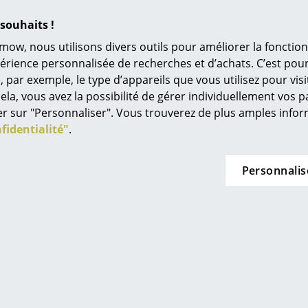
Krieger et Anne Karp ont développé une idée commerciale u
L’original
s designers de Parkhaus Berlin se sont ainsi spécialisées dan
souhaits !
Idées cadeaux
é : il s'agit de coussins et galettes d'assise sur mesure po
mow, nous utilisons divers outils pour améliorer la fonction
irs
ou les chaises Fritz Hansen comme la
chaise Fourmi d'
L
périence personnalisée de recherches et d’achats. C’est po
ar exemple, le type d’appareils que vous utilisez pour visit
À
ela, vous avez la possibilité de gérer individuellement vos 
s
quer sur "Personnaliser". Vous trouverez de plus amples inf
Re
fidentialité"
.
Tr
N
Personnalis
in d’oeil
Jo
Me
es