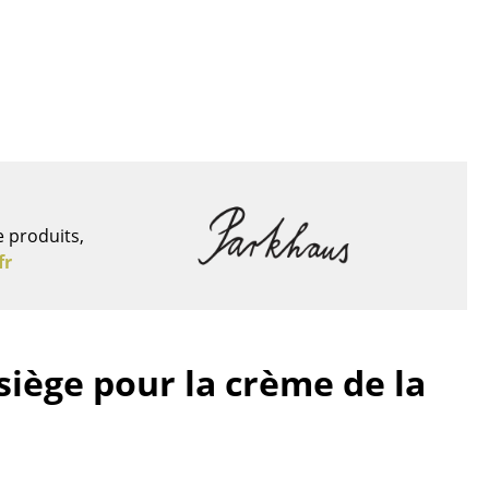
ec
e produits,
fr
design
siège pour la crème de la