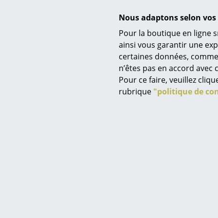
Anja Witte-
de laine. Le
Nous adaptons selon vos 
particularit
Pour la boutique en ligne s
Plastic Cha
Service
ainsi vous garantir une ex
certaines données, comme, p
Contact
n’êtes pas en accord avec c
Paiement
Pour ce faire, veuillez cli
Livraison
rubrique
"politique de con
FAQ
Retours & échanges
Vos avantages en un cl
CGV
Protection des donné
Saisir un critère