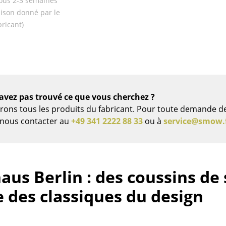
ous 2-3 semaines
Thonet
Marcel Breuer
raison donné par le
USM Haller
Philippe Starck
bricant)
Vitra
Ronan & Erwan Bouroull
... toutes les marques A-Z
... tous les designers A-Z
Nouveauté smow
Inspiration
Éditions spéciales
avez pas trouvé ce que vous cherchez ?
Classiques du design
vrons tous les produits du fabricant. Pour toute demande d
z nous contacter au
+49 341 2222 88 33
ou à
service@smow.
Les femmes dans le 
Design Bauhaus
Design Mid-Century
Design scandinave
aus Berlin : des coussins de 
Design italien
 des classiques du design
Design durable
Matériaux naturels
Univers de couleurs