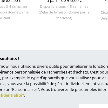
 de 824,00 €
à partir de 973,00 €
Bureau
ous 3-4 semaines
Disponible sous 4-5 semaines
Entrée & Couloir
raison donné par le
(Délai de livraison donné par le
Disp
Salle de Bain
bricant)
fabricant)
(Déla
Cellier & Buanderie
Jardin & Balcon
Marques
Designers
Artemide
Alvar Aalto
Cassina
Arne Jacobsen
souhaits !
Fritz Hansen
Charles & Ray Eames
mow, nous utilisons divers outils pour améliorer la fonction
HAY
Eero Saarinen
périence personnalisée de recherches et d’achats. C’est po
Knoll International
Egon Eiermann
ar exemple, le type d’appareils que vous utilisez pour visit
Louis Poulsen
Eileen Gray
ela, vous avez la possibilité de gérer individuellement vos 
49 341 2222 88 33
service@smow.f
Muuto
Jean Prouvé
quer sur "Personnaliser". Vous trouverez de plus amples inf
lun-ven : 9h-17h
fidentialité"
.
Nils Holger Moormann
Le Corbusier
Richard Lampert
Ludwig Mies van der Roh