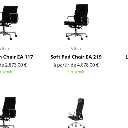
Garde-robes
Lampes sans fil
Petits rangements
... voir tous les lumina
Pièces détachées
... voir tous les rangements
Configurateur USM Haller
Vitra
Vitra
 Chair EA 117
Soft Pad Chair EA 219
L
de 2.873,00 €
à partir de 4.678,00 €
n stock
En stock