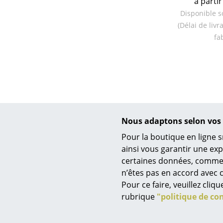
à partir
Disponible s
(Délai de liv
fa
Nous adaptons selon vos 
Pour la boutique en ligne s
ainsi vous garantir une ex
certaines données, comme, p
n’êtes pas en accord avec c
+
Pour ce faire, veuillez cli
rubrique
"politique de con