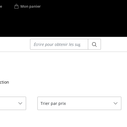
e
Mon panier
Saisir un critère
Lits
Lits doubles
Lits simples
ction
Lits empilables
Lits enfants
ses
Tables de chevet et
Trier par prix
Accessoires de lit
... voir tous les lits
r