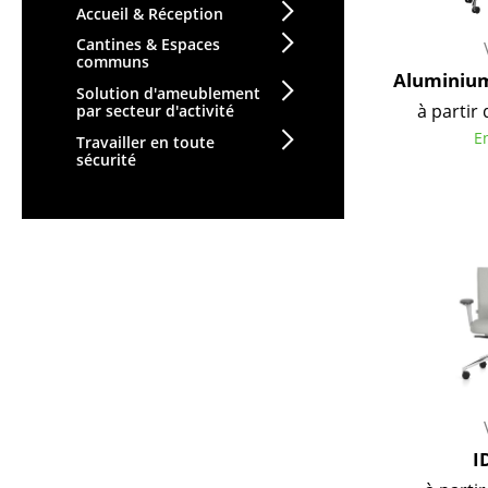
Accueil & Réception
Vases
Cantines & Espaces
Plateaux
communs
Aluminium
Accessoires de bureau
Solution d'ameublement
Boîtes de rangement
à partir 
par secteur d'activité
E
Couvertures
Travailler en toute
sécurité
Coussins
Tapis
Rideaux
... voir tous les
accessoires
I