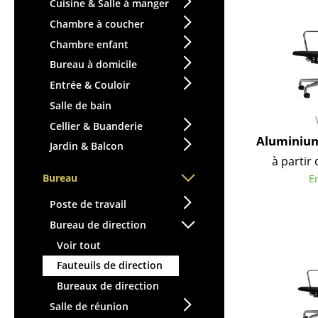
Tables enfants
Cuisine & Salle à manger
Tabourets
Table de jardin
Chambre à coucher
Bancs & Chaises longues
Chariots & Dessertes
Chambre enfant
Poufs poires
Pièces détachées
Bureau à domicile
Chaises de jardin
... voir toutes les tables
Entrée & Couloir
Chaises enfants
Salle de bain
Chaises à bascule
Cellier & Buanderie
Chaises de bureau
Aluminium
Jardin & Balcon
Chaises de conférence
à partir 
Fauteuils de direction
Bureau
E
Pièces détachées
Poste de travail
... voir tous les sièges
Bureau de direction
Accessoires
Voir tout
Fauteuils de direction
Horloges
Bureaux de direction
Miroirs
Salle de réunion
Figurines & Miniatures