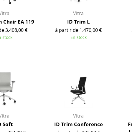
Vitra
Vitra
 Chair EA 119
ID Trim L
de 3.408,00 €
à partir de 1.470,00 €
n stock
En stock
Maison
Salon et Salle de séjour
Cuisine & Salle à manger
Vitra
Vitra
Chambre à coucher
D Soft
ID Trim Conference
F
Chambre enfant
L