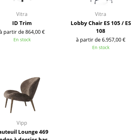
Vitra
Vitra
ID Trim
Lobby Chair ES 105 / ES
108
à partir de 864,00 €
à partir de 6.957,00 €
En stock
En stock
Bureau
Poste de travail
Bureau de direction
Vipp
Salles de réunion
auteuil Lounge 469
Accueil & Réception
odge à dossier bas