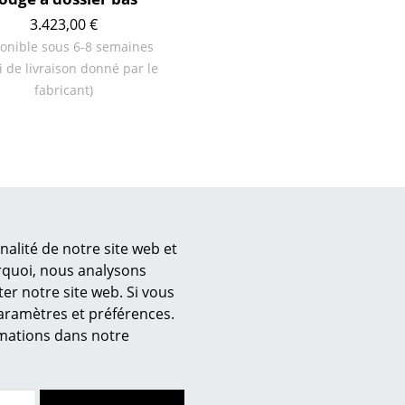
Cantines & Espaces communs
3.423,00 €
Solutions par branche
onible sous 6-8 semaines
Travailler en sécurité
i de livraison donné par le
fabricant)
L’original
nalité de notre site web et
urquoi, nous analysons
er notre site web. Si vous
paramètres et préférences.
r
Contacter showroom
ormations dans notre
e