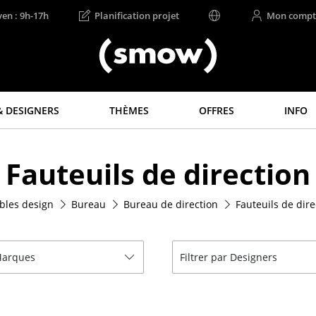
ven : 9h-17h
Planification projet
Mon compt
 DESIGNERS
THÈMES
OFFRES
INFO
Rangements
Luminaires
Fauteuils de direction
Étagères & Armoires
Suspensions &
Plafonniers
Bibliothèques
Lampes de table
les design
Bureau
Bureau de direction
Fauteuils de dire
Étagères murales
Lampes de bureau
Buffets & Commodes
Lampadaires et Liseu
Meubles TV
 Marques
Filtrer par Designers
Lampes de sol
Caissons roulants et
Meubles d’appoint
Appliques murales
Meubles de bar
Luminaires d’extérieu