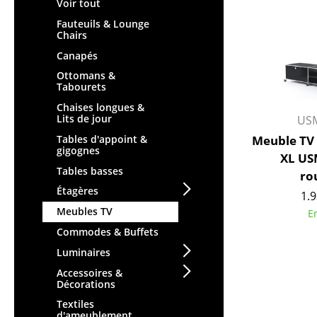
Tables enfants
Voir tout
Tabourets
Table de jardin
Fauteuils & Lounge
Bancs & Chaises longues
Chairs
Chariots & Dessertes
Poufs poires
Canapés
Pièces détachées
Chaises de jardin
Ottomans &
... voir toutes les tables
Tabourets
Chaises enfants
Chaises longues &
Chaises à bascule
Lits de jour
USM
Chaises de bureau
Tables d'appoint &
Meuble TV
gigognes
Chaises de conférence
XL US
Tables basses
Fauteuils de direction
ro
Pièces détachées
Étagères
1.9
... voir tous les sièges
Meubles TV
E
Commodes & Buffets
Accessoires
Luminaires
Horloges
Accessoires &
Décorations
Miroirs
Textiles
Figurines & Miniatures
d'ameublement