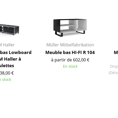
Garde-robes
Lampes sans fil
Petits rangements
... voir tous les lumina
Pièces détachées
... voir tous les rangements
Configurateur USM Haller
 Haller
Müller Möbelfabrikation
 bas Lowboard
Meuble bas HI-FI R 104
M
M Haller à
à partir de 602,00 €
ulettes
En stock
Disp
38,00 €
(Déla
n stock