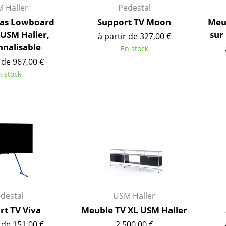
Thonet
Marcel Breuer
 Haller
Pedestal
USM Haller
Philippe Starck
as Lowboard
Support TV Moon
Meu
Vitra
Ronan & Erwan Bouroull
 USM Haller,
sur
à partir de 327,00 €
... toutes les marques A-Z
... tous les designers A-Z
nnalisable
En stock
 de 967,00 €
Nouveauté smow
n stock
Inspiration
Éditions spéciales
Classiques du design
Les femmes dans le 
Design Bauhaus
Design Mid-Century
Design scandinave
Design italien
Design durable
destal
USM Haller
Matériaux naturels
rt TV Viva
Meuble TV XL USM Haller
Univers de couleurs
 de 151,00 €
2.500,00 €