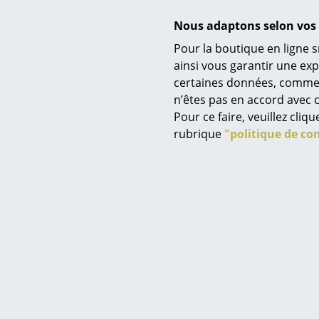
E
Nous adaptons selon vos 
Pour la boutique en ligne s
Service
ainsi vous garantir une ex
certaines données, comme, p
Contact
n’êtes pas en accord avec c
Paiement
Pour ce faire, veuillez cli
Livraison
rubrique
"politique de con
FAQ
Retours & échanges
USM
Vos avantages en un cl
Meuble ba
CGV
USM Ha
Protection des donné
89
E
Saisir un critère