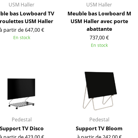
USM Haller
USM Haller
ble bas Lowboard TV
Meuble bas Lowboard M
ec
 roulettes USM Haller
USM Haller avec porte
abattante
à partir de 647,00 €
737,00 €
En stock
En stock
design
Pedestal
Pedestal
Support TV Disco
Support TV Bloom
à partir de 423,00 €
à partir de 242,00 €