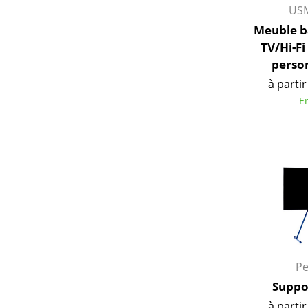
USM
Meuble b
TV/Hi-Fi
perso
à partir
E
Pe
Suppo
à partir