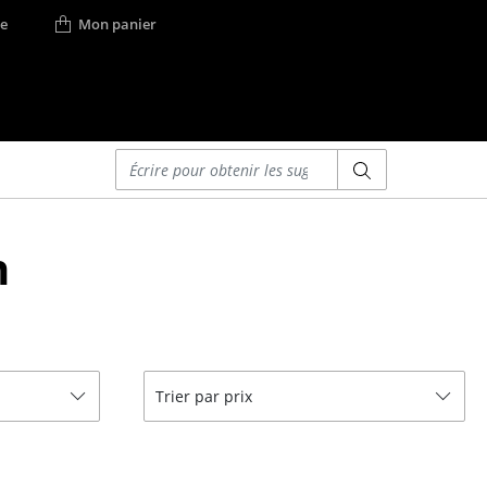
e
Mon panier
Saisir un critère
Lits
n
Lits doubles
Lits simples
Lits empilables
Lits enfants
ses
Tables de chevet et
Trier par prix
Accessoires de lit
... voir tous les lits
r