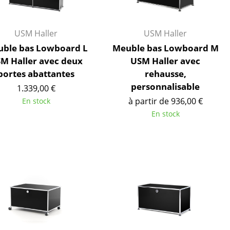
Cantines & Espaces communs
Solutions par branche
Travailler en sécurité
USM Haller
USM Haller
ble bas Lowboard L
Meuble bas Lowboard M
M Haller avec deux
USM Haller avec
portes abattantes
rehausse,
L’original
personnalisable
1.339,00 €
à partir de 936,00 €
En stock
En stock
e