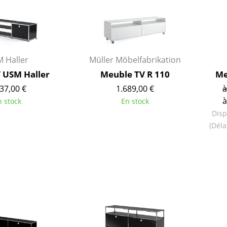
 Haller
Müller Möbelfabrikation
V USM Haller
Meuble TV R 110
Me
37,00 €
1.689,00 €
à
à
n stock
En stock
Disp
(Déla
Maison
Salon et Salle de séjour
Cuisine & Salle à manger
Chambre à coucher
Chambre enfant