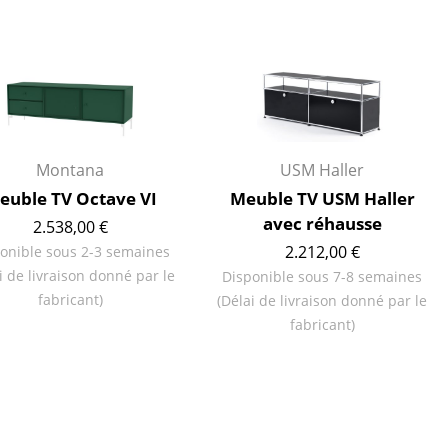
ires
Montana
USM Haller
euble TV Octave VI
Meuble TV USM Haller
avec réhausse
2.538,00 €
2.212,00 €
onible sous 2-3 semaines
i de livraison donné par le
Disponible sous 7-8 semaines
fabricant)
(Délai de livraison donné par le
fabricant)