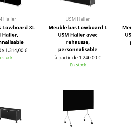
Bureau
Entrée & Couloir
Salle de Bain
 Haller
USM Haller
Cellier & Buanderie
s Lowboard XL
Meuble bas Lowboard L
Meu
Jardin & Balcon
 Haller,
USM Haller avec
US
nnalisable
rehausse,
Marques
Designers
personnalisable
de 1.314,00 €
à partir de 1.240,00 €
n stock
Artemide
Alvar Aalto
En stock
Cassina
Arne Jacobsen
Fritz Hansen
Charles & Ray Eames
HAY
Eero Saarinen
Knoll International
Egon Eiermann
Louis Poulsen
Eileen Gray
Muuto
Jean Prouvé
Nils Holger Moormann
Le Corbusier
Richard Lampert
Ludwig Mies van der Roh