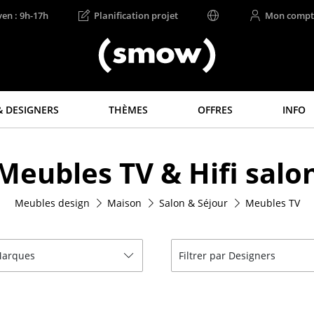
ven : 9h-17h
Planification projet
Mon compt
 DESIGNERS
THÈMES
OFFRES
INFO
Rangements
Luminaires
Meubles TV & Hifi salo
Étagères & Armoires
Suspensions &
Plafonniers
Bibliothèques
Lampes de table
Meubles design
Maison
Salon & Séjour
Meubles TV
Étagères murales
Lampes de bureau
Buffets & Commodes
Lampadaires et Liseu
Meubles TV
 Marques
Filtrer par Designers
Lampes de sol
Caissons roulants et
Meubles d’appoint
Appliques murales
Meubles de bar
Luminaires d’extérieu