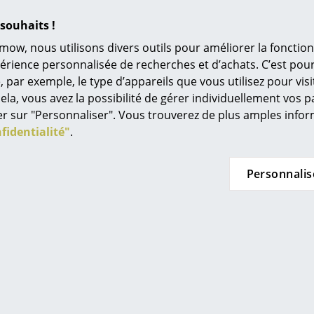
L’original
n stock
En stock
souhaits !
Idées cadeaux
mow, nous utilisons divers outils pour améliorer la fonction
L
périence personnalisée de recherches et d’achats. C’est po
ar exemple, le type d’appareils que vous utilisez pour visit
À
ela, vous avez la possibilité de gérer individuellement vos 
s
quer sur "Personnaliser". Vous trouverez de plus amples inf
Re
fidentialité"
.
Tr
N
Personnalis
 Haller
Pedestal
in d’oeil
Jo
s Lowboard L
Support TV Rover
En
Me
ller ouvert
352,00 €
es
4,00 €
En stock
n stock