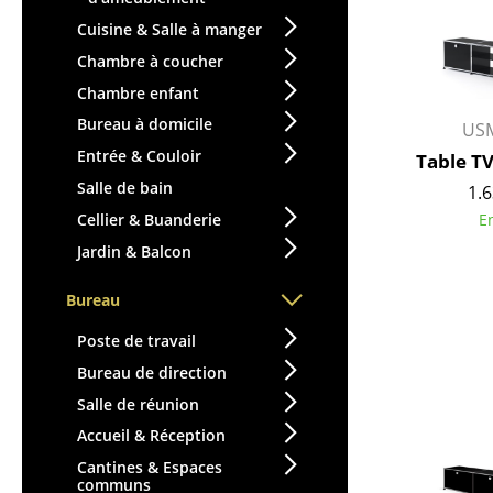
Vases
Cuisine & Salle à manger
Plateaux
Chambre à coucher
Accessoires de bureau
Chambre enfant
Boîtes de rangement
Bureau à domicile
USM
Couvertures
Entrée & Couloir
Table T
Coussins
Salle de bain
1.6
Tapis
Cellier & Buanderie
E
Rideaux
Jardin & Balcon
... voir tous les
accessoires
Bureau
Poste de travail
Bureau de direction
Salle de réunion
Accueil & Réception
Cantines & Espaces
communs