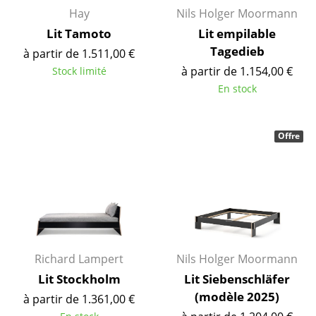
Hay
Nils Holger Moormann
Pièces détachées
Lit Tamoto
Lit empilable
... voir tous les rangements
Tagedieb
à partir de 1.511,00 €
à partir de 1.154,00 €
Stock limité
Luminaires
En stock
Suspensions & Plafonniers
Lampes de table
Offre
Lampes de bureau
Lampadaires et Liseuses
Lampes de sol
Appliques murales
Richard Lampert
Nils Holger Moormann
Lit Stockholm
Lit Siebenschläfer
Luminaires d’extérieur
(modèle 2025)
à partir de 1.361,00 €
Lampes sans fil