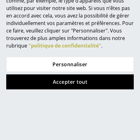
comme, par exemple, le type d’appareils que vous
Cassina
utilisez pour visiter notre site web. Si vous n’êtes pas
Fritz Hansen
en accord avec cela, vous avez la possibilité de gérer
individuellement vos paramètres et préférences. Pour
HAY
ce faire, veuillez cliquer sur "Personnaliser". Vous
trouverez de plus amples informations dans notre
Knoll International
rubrique
"politique de confidentialité"
.
Louis Poulsen
Personnaliser
Muuto
Nils Holger Moormann
Accepter tout
Lit Siebenschläfer de Nils Holger Moormann
Richard Lampert
Le lit est l'un des meubles les plus fréquemment
utilisés dans l'habitat : après tout, les adultes y
Thonet
passent environ 8 heures par jour. Un sommeil
USM Haller
suffisant et de qualité étant la priorité absolue, en
particulier après les journées de travail stressantes, il
Vitra
ne faut faire aucune concession dans le choix du bon
lit. En fonction de vos besoins, vous devez choisir la