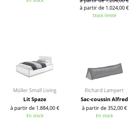
à partir de 1.204,00 €
En stock
à partir de 1.024,00 €
... voir tous les luminaires
Stock limité
Lits
Lits doubles
Lits simples
Lits empilables
Lits enfants
Tables de chevet et Accessoires de lit
Müller Small Living
Richard Lampert
... voir tous les lits
Lit Spaze
Sac-coussin Alfred
à partir de 1.884,00 €
à partir de 352,00 €
Accessoires
En stock
En stock
Horloges
Miroirs