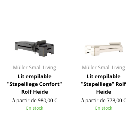
Tables de repas
Tables d’appoint
Tables basses
Bureaux & Secrétaires
Secrétaires & Tables PC
Müller Small Living
Müller Small Living
Tables de conférence et Pupitres
Lit empilable
Lit empilable
"Stapelliege Confort"
"Stapelliege" Rolf
Tables hautes & Pupitres
Rolf Heide
Heide
Tables enfants
à partir de 980,00 €
à partir de 778,00 €
En stock
En stock
Table de jardin
Chariots & Dessertes
Pièces détachées