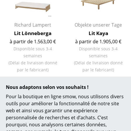
Bureau
Poste de travail
Bureau de direction
Richard Lampert
Objekte unserer Tage
Lit Lönneberga
Lit Kaya
Salles de réunion
à partir de 1.563,00 €
à partir de 1.905,00 €
Accueil & Réception
Disponible sous 3-4
Disponible sous 3-4
semaines
semaines
Cantines & Espaces communs
(Délai de livraison donné
(Délai de livraison donné
par le fabricant)
par le fabricant)
Solutions par branche
Travailler en sécurité
Nous adaptons selon vos souhaits !
Pour la boutique en ligne smow, nous utilisons divers
Marques & Designers
Lits de designers pour un
outils pour améliorer la fonctionnalité de notre site
sommeil réparateur
Marques
web et ainsi vous garantir une expérience
personnalisée de recherches et d’achats. C’est
Artemide
pourquoi, nous analysons certaines données,