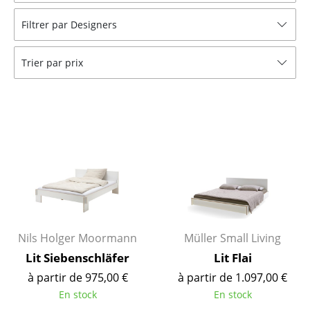
Bancs & Chaises longues
Filtrer par Designers
Poufs poires
Trier par prix
Chaises de jardin
Chaises enfants
Chaises à bascule
Chaises de bureau
Chaises de conférence
Fauteuils de direction
Nils Holger Moormann
Müller Small Living
Pièces détachées
Lit Siebenschläfer
Lit Flai
... voir tous les sièges
à partir de 975,00 €
à partir de 1.097,00 €
En stock
En stock
Tables