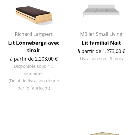
Espaces
Maison
Salon et Salle de séjour
Richard Lampert
Müller Small Living
Cuisine & Salle à manger
Lit Lönneberga avec
Lit familial Nait
Chambre à coucher
tiroir
à partir de 1.273,00 €
à partir de 2.203,00 €
Livraison sous 3 mois
Chambre enfant
Disponible sous 4-5
Bureau
semaines
(Délai de livraison donné
Entrée & Couloir
par le fabricant)
Salle de Bain
Cellier & Buanderie
Jardin & Balcon