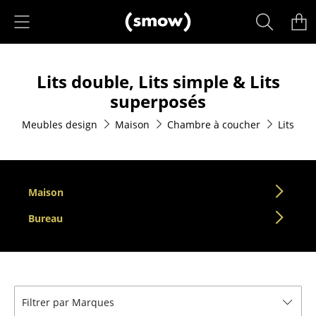
Accéder directement au contenu
Produits
Lits double, Lits simple & Lits
Sièges
superposés
Chaises de cuisine & salle à manger
Meubles design
Maison
Chambre à coucher
Lits
Canapés
Fauteuils
Maison
Fauteuils lounge
Bureau
Chaises
Chaises cantilever
Chaises et Tabourets de bar
Filtrer par Marques
Tabourets