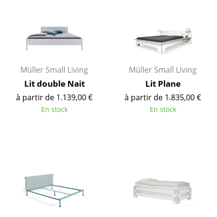
... voir toutes les tables
Rangements
Étagères & Armoires
Müller Small Living
Müller Small Living
Bibliothèques
Lit double Nait
Lit Plane
Étagères murales
à partir de 1.139,00 €
à partir de 1.835,00 €
En stock
En stock
Buffets & Commodes
Meubles TV
Caissons roulants et Meubles d’appoint
Meubles de bar
Garde-robes
Petits rangements