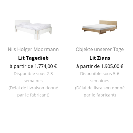
Figurines & Miniatures
Vases
Plateaux
Accessoires de bureau
Nils Holger Moormann
Objekte unserer Tage
Lit Tagedieb
Lit Zians
Boîtes de rangement
à partir de 1.774,00 €
à partir de 1.905,00 €
Couvertures
Disponible sous 2-3
Disponible sous 5-6
semaines
semaines
Coussins
(Délai de livraison donné
(Délai de livraison donné
Tapis
par le fabricant)
par le fabricant)
Rideaux
... voir tous les accessoires