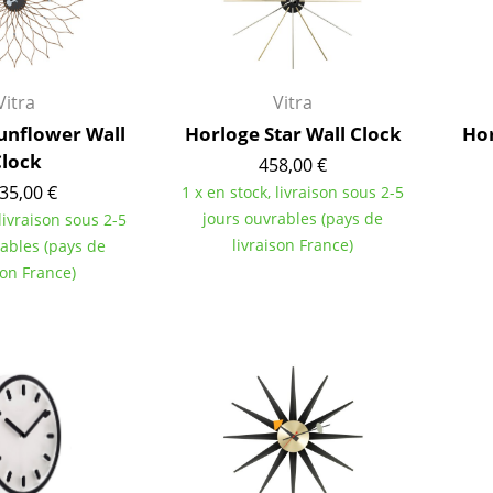
Vitra
Vitra
unflower Wall
Horloge Star Wall Clock
Ho
lock
458,00 €
35,00 €
1 x en stock, livraison sous 2-5
jours ouvrables (pays de
 livraison sous 2-5
livraison France)
rables (pays de
son France)
Maison
Salon et Salle de séjour
Cuisine & Salle à manger
Chambre à coucher
Chambre enfant