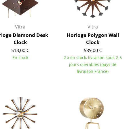
Vitra
Vitra
rloge Diamond Desk
Horloge Polygon Wall
Clock
Clock
513,00 €
589,00 €
En stock
2 x en stock, livraison sous 2-5
jours ouvrables (pays de
livraison France)
Bureau
Poste de travail
Bureau de direction
Salles de réunion
Accueil & Réception