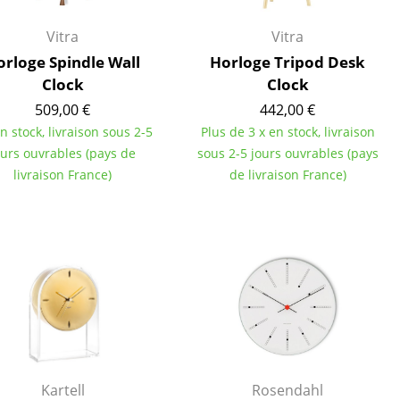
Cantines & Espaces communs
Solutions par branche
Vitra
Vitra
Travailler en sécurité
orloge Spindle Wall
Horloge Tripod Desk
Clock
Clock
509,00 €
442,00 €
en stock, livraison sous 2-5
Plus de 3 x en stock, livraison
L’original
ours ouvrables (pays de
sous 2-5 jours ouvrables (pays
livraison France)
de livraison France)
e
Kartell
Rosendahl