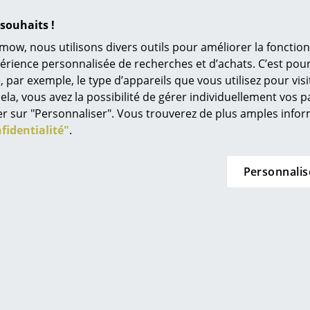
L’original
n stock
En stock
souhaits !
Idées cadeaux
mow, nous utilisons divers outils pour améliorer la fonction
L
périence personnalisée de recherches et d’achats. C’est po
ar exemple, le type d’appareils que vous utilisez pour visit
À
ela, vous avez la possibilité de gérer individuellement vos 
s
quer sur "Personnaliser". Vous trouverez de plus amples inf
Re
fidentialité"
.
Tr
N
Personnalis
sendahl
Vitra
in d’oeil
Jo
e murale AJ
Horloge Night Desk
H
Me
oman
Clock
es
 de 214,00 €
442,00 €
n stock
Disponible sous 4-5 semaines
Disp
(Délai de livraison donné par le
(Déla
fabricant)