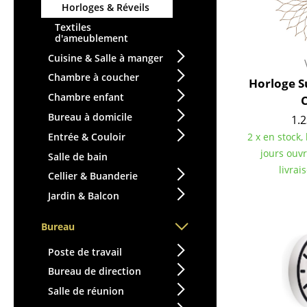
Horloges & Réveils
Vases
Textiles
Plateaux
d'ameublement
Accessoires de bureau
Cuisine & Salle à manger
Boîtes de rangement
Chambre à coucher
Horloge S
Couvertures
Chambre enfant
C
Coussins
Bureau à domicile
1.2
Tapis
Entrée & Couloir
2 x en stock,
Rideaux
jours ouv
Salle de bain
... voir tous les
livrai
Cellier & Buanderie
accessoires
Jardin & Balcon
Bureau
Poste de travail
Bureau de direction
Salle de réunion