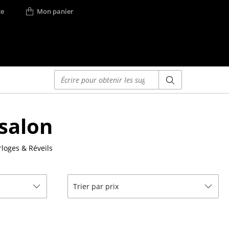
e
Mon panier
Saisir un critère
Lits
 salon
Lits doubles
Lits simples
loges & Réveils
Lits empilables
Lits enfants
ses
Tables de chevet et
Trier par prix
Accessoires de lit
... voir tous les lits
r