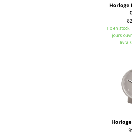
Horloge 
C
82
1 x en stock,
jours ouv
livrai
Horloge
9