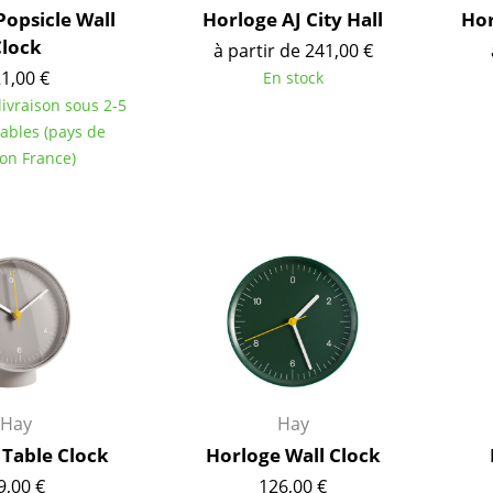
Thonet
Marcel Breuer
Popsicle Wall
Horloge AJ City Hall
Hor
USM Haller
Philippe Starck
lock
à partir de 241,00 €
Vitra
Ronan & Erwan Bouroull
1,00 €
En stock
... toutes les marques A-Z
... tous les designers A-Z
 livraison sous 2-5
rables (pays de
Nouveauté smow
son France)
Inspiration
Éditions spéciales
Classiques du design
Les femmes dans le 
Design Bauhaus
Design Mid-Century
Design scandinave
Design italien
Design durable
Hay
Hay
Matériaux naturels
 Table Clock
Horloge Wall Clock
Univers de couleurs
9,00 €
126,00 €