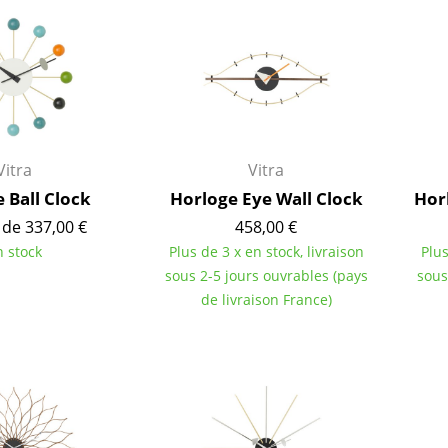
Garde-robes
Lampes sans fil
Petits rangements
... voir tous les lumina
Pièces détachées
... voir tous les rangements
Configurateur USM Haller
Vitra
Vitra
 Ball Clock
Horloge Eye Wall Clock
Hor
 de 337,00 €
458,00 €
n stock
Plus de 3 x en stock, livraison
Plus
sous 2-5 jours ouvrables (pays
sous
de livraison France)