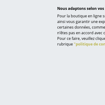
E
Nous adaptons selon vos 
Pour la boutique en ligne s
Service
ainsi vous garantir une ex
certaines données, comme, p
Contact
n’êtes pas en accord avec c
Paiement
Pour ce faire, veuillez cli
Livraison
rubrique
"politique de con
FAQ
Retours & échanges
Ro
Vos avantages en un cl
Horlog
CGV
R
Protection des donné
à partir
E
Saisir un critère