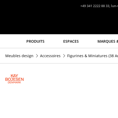
Accéder directement au contenu
+49 341 2222 88 33, lun-
PRODUITS
ESPACES
MARQUES &
Sièges
Tables
Meubles design
Accessoires
Figurines & Miniatures
(38 Ar
Chaises de cuisine & salle
Tables de repas
à manger
Tables d’appoint
Canapés
Tables basses
Fauteuils
Bureaux & Secrétaires
Fauteuils lounge
Secrétaires & Tables PC
Chaises
Tables de conférence et
Chaises cantilever
Pupitres
Chaises et Tabourets de
Tables hautes & Pupitres
bar