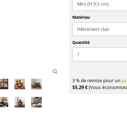
Garde-robes
Lampes sans fil
Petits rangements
... voir tous les lumina
Pièces détachées
Matériau
... voir tous les rangements
Configurateur USM Haller
Quantité
3 % de remise pour un
pa
55,29 €
(Vous économise