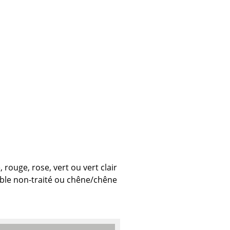
Cantines & Espaces communs
Solutions par branche
Travailler en sécurité
L’original
 rouge, rose, vert ou vert clair
able non-traité ou chêne/chêne
e