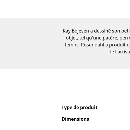
Vases
Plateaux
Accessoires de bureau
Boîtes de rangement
Kay Bojesen a dessiné son petit
Couvertures
objet, tel qu'une patère, pe
temps, Rosendahl a produit un
Coussins
de l'artis
Tapis
Rideaux
... voir tous les
accessoires
Type de produit
Dimensions