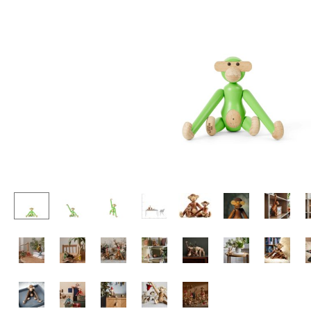
Tables enfants
Tabourets
Table de jardin
Bancs & Chaises longues
Chariots & Dessertes
Poufs poires
Pièces détachées
Chaises de jardin
... voir toutes les tables
Chaises enfants
Chaises à bascule
Chaises de bureau
Chaises de conférence
Fauteuils de direction
Pièces détachées
... voir tous les sièges
Accessoires
Horloges
Miroirs
Figurines & Miniatures