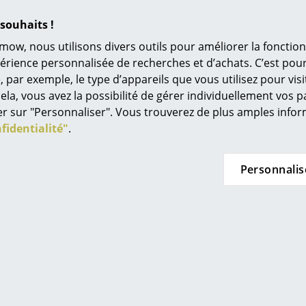
L’original
Les figurines en teck issues de plantations pe
souhaits !
Idées cadeaux
rayures sombres différentes et rendent ainsi 
mow, nous utilisons divers outils pour améliorer la fonction
différences sont naturelles et s'atténuent avec
L
périence personnalisée de recherches et d’achats. C’est po
lumière et de l'air.
ar exemple, le type d’appareils que vous utilisez pour visit
À
ela, vous avez la possibilité de gérer individuellement vos 
Chaque figurine de singe est livrée dans une b
s
quer sur "Personnaliser". Vous trouverez de plus amples inf
Re
Les surfaces en bois sont à nettoyer à l’aide d
fidentialité"
.
N'utilisez pas de produits chimiques. Si besoin,
Tr
d’eau claire et tiède contenant un peu de nett
N
Personnalis
in d’oeil
Jo
Me
es