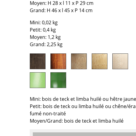
Bureau
Moyen: H 28 x l 11 x P 29 cm
Entrée & Couloir
Grand: H 46 x l 45 x P 14 cm
Salle de Bain
Mini: 0,02 kg
Cellier & Buanderie
Petit: 0,4 kg
Jardin & Balcon
Moyen: 1,2 kg
Grand: 2,25 kg
Marques
Designers
Artemide
Alvar Aalto
Cassina
Arne Jacobsen
Fritz Hansen
Charles & Ray Eames
HAY
Eero Saarinen
Knoll International
Egon Eiermann
Mini: bois de teck et limba huilé ou hêtre jaune,
Louis Poulsen
Eileen Gray
Petit: bois de teck ou limba huilé ou chêne/ér
Muuto
Jean Prouvé
fumé non-traité
Nils Holger Moormann
Le Corbusier
Moyen/Grand: bois de teck et limba huilé
Richard Lampert
Ludwig Mies van der Roh