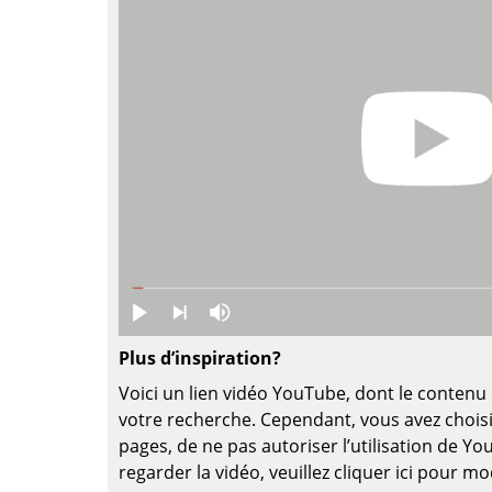
Thonet
Marcel Breuer
USM Haller
Philippe Starck
Vitra
Ronan & Erwan Bouroull
... toutes les marques A-Z
... tous les designers A-Z
Nouveauté smow
Inspiration
Éditions spéciales
Classiques du design
Les femmes dans le 
Design Bauhaus
Design Mid-Century
Design scandinave
Plus d’inspiration?
Design italien
Voici un lien vidéo YouTube, dont le contenu 
Design durable
votre recherche. Cependant, vous avez choisi
pages, de ne pas autoriser l’utilisation de Y
Matériaux naturels
regarder la vidéo, veuillez cliquer ici pour m
Univers de couleurs