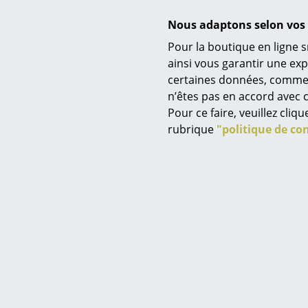
Fonctions & Propriétés
Nous adaptons selon vos 
Pour la boutique en ligne s
Service
ainsi vous garantir une ex
certaines données, comme, p
Contact
n’êtes pas en accord avec c
Contenu de la livraison
Paiement
Pour ce faire, veuillez cli
Livraison
Entretien
rubrique
"politique de con
FAQ
Retours & échanges
Vos avantages en un cl
CGV
Protection des donné
Saisir un critère