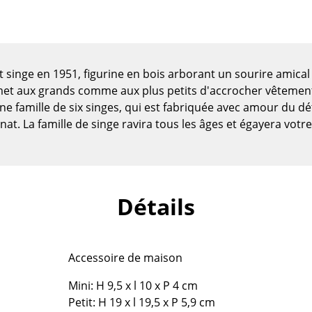
 singe en 1951, figurine en bois arborant un sourire amical
rmet aux grands comme aux plus petits d'accrocher vêtements
e famille de six singes, qui est fabriquée avec amour du dét
anat. La famille de singe ravira tous les âges et égayera votre
Détails
Maison
Salon et Salle de séjour
Accessoire de maison
Cuisine & Salle à manger
Chambre à coucher
Mini: H 9,5 x l 10 x P 4 cm
Chambre enfant
Petit: H 19 x l 19,5 x P 5,9 cm