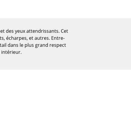
 et des yeux attendrissants. Cet
, écharpes, et autres. Entre-
ail dans le plus grand respect
 intérieur.
Bureau
Poste de travail
Bureau de direction
Salles de réunion
Accueil & Réception