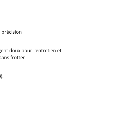
Cantines & Espaces communs
Solutions par branche
Travailler en sécurité
 précision
L’original
gent doux pour l'entretien et
sans frotter
).
e