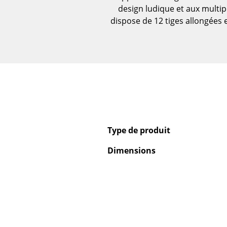
design ludique et aux multip
Vases
dispose de 12 tiges allongées e
Plateaux
Accessoires de bureau
Boîtes de rangement
Couvertures
Coussins
Tapis
Rideaux
... voir tous les
Type de produit
accessoires
Dimensions