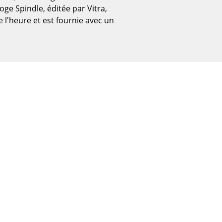
ge Spindle, éditée par Vitra,
e l'heure et est fournie avec un
Bureau
Poste de travail
Bureau de direction
Salles de réunion
Accueil & Réception