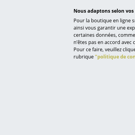
Famille de produits
Nous adaptons selon vos 
Données & Détails produit
Pour la boutique en ligne s
Service
ainsi vous garantir une ex
certaines données, comme, p
Contact
n’êtes pas en accord avec c
Paiement
Pour ce faire, veuillez cli
Livraison
rubrique
"politique de con
FAQ
Retours & échanges
Vos avantages en un cl
CGV
Protection des donné
Saisir un critère