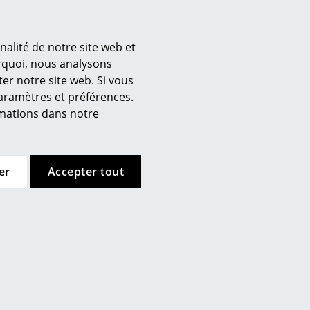
nalité de notre site web et
).
’entreprise
urquoi, nous analysons
er notre site web. Si vous
 propos de nous
paramètres et préférences.
mow sur place
ormations dans notre
joignez l’équipe smow
availler chez smow
ewsletter
er
Accepter tout
urnal
ntions légales