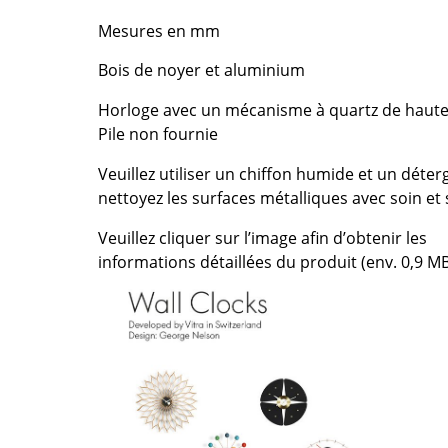
Bureau
Mesures en mm
Entrée & Couloir
Salle de Bain
Bois de noyer et aluminium
Cellier & Buanderie
Horloge avec un mécanisme à quartz de haute
Jardin & Balcon
Pile non fournie
Marques
Designers
Veuillez utiliser un chiffon humide et un déter
nettoyez les surfaces métalliques avec soin et 
Artemide
Alvar Aalto
Cassina
Arne Jacobsen
Veuillez cliquer sur l’image afin d’obtenir les
Fritz Hansen
Charles & Ray Eames
informations détaillées du produit (env. 0,9 MB
HAY
Eero Saarinen
Knoll International
Egon Eiermann
Louis Poulsen
Eileen Gray
Muuto
Jean Prouvé
Nils Holger Moormann
Le Corbusier
Richard Lampert
Ludwig Mies van der Roh