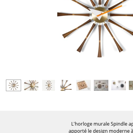
Tables enfants
Tabourets
Table de jardin
Bancs & Chaises longues
Chariots & Dessertes
Poufs poires
Pièces détachées
Chaises de jardin
... voir toutes les tables
Chaises enfants
Chaises à bascule
Chaises de bureau
Chaises de conférence
Fauteuils de direction
Pièces détachées
... voir tous les sièges
Accessoires
Horloges
Miroirs
L'horloge murale Spindle app
Figurines & Miniatures
apporté le design moderne à