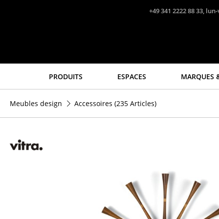
Accéder directement au contenu
+49 341 2222 88 33, lun-
PRODUITS
ESPACES
MARQUES &
Sièges
Tables
Meubles design
Accessoires
(235 Articles)
Chaises de cuisine & salle
Tables de repas
à manger
Tables d’appoint
Canapés
Tables basses
Fauteuils
Bureaux & Secrétaires
Fauteuils lounge
Secrétaires & Tables PC
Chaises
Tables de conférence et
Chaises cantilever
Pupitres
Chaises et Tabourets de
Tables hautes & Pupitres
bar