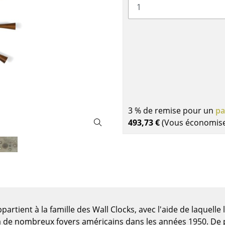
Garde-robes
Lampes sans fil
Petits rangements
... voir tous les lumina
Pièces détachées
... voir tous les rangements
Configurateur USM Haller
3 % de remise pour un
pa
493,73 €
(Vous économis
artient à la famille des Wall Clocks, avec l'aide de laquell
 de nombreux foyers américains dans les années 1950. De p