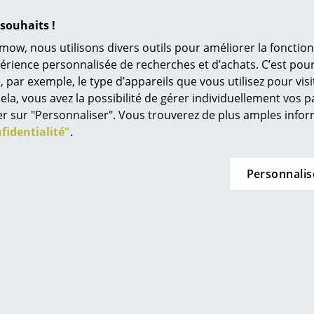
Nelson Wall Clocks
L’original
souhaits !
Idées cadeaux
Veuillez cliquer sur l’image afin d’obtenir les
mow, nous utilisons divers outils pour améliorer la fonction
informations détaillées du produit (env. 0,4 MB
L
périence personnalisée de recherches et d’achats. C’est po
ar exemple, le type d’appareils que vous utilisez pour visit
À
ela, vous avez la possibilité de gérer individuellement vos 
s
quer sur "Personnaliser". Vous trouverez de plus amples inf
Re
fidentialité"
.
Tr
N
Personnalis
in d’oeil
Jo
Me
es