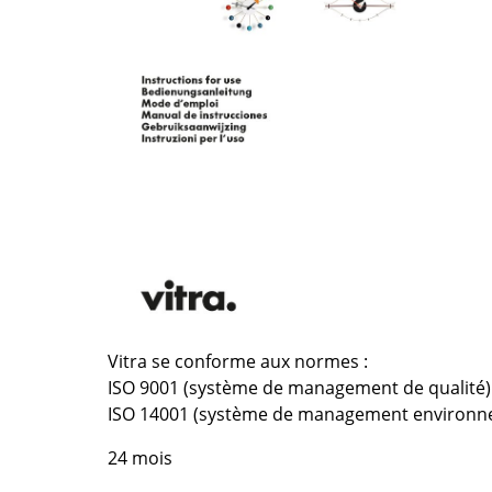
Thonet
Marcel Breuer
USM Haller
Philippe Starck
Vitra
Ronan & Erwan Bouroull
... toutes les marques A-Z
... tous les designers A-Z
Nouveauté smow
Inspiration
Éditions spéciales
Classiques du design
Les femmes dans le 
Design Bauhaus
Design Mid-Century
Design scandinave
Vitra se conforme aux normes :
Design italien
ISO 9001 (système de management de qualité)
ISO 14001 (système de management environn
Design durable
Matériaux naturels
24 mois
Univers de couleurs