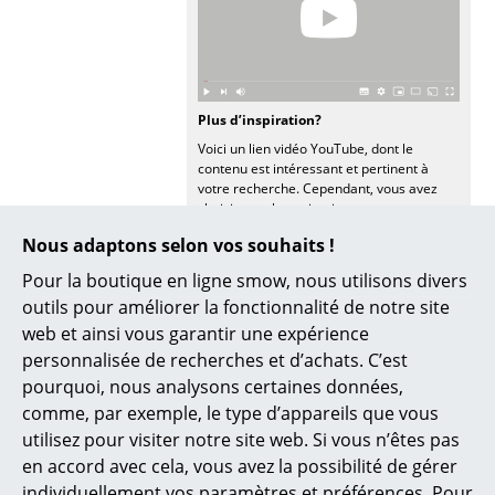
Espaces
Maison
Salon et Salle de séjour
Plus d’inspiration?
Cuisine & Salle à manger
Voici un lien vidéo YouTube, dont le
contenu est intéressant et pertinent à
Chambre à coucher
votre recherche. Cependant, vous avez
choisi, pour la navigation sur nos pages,
Chambre enfant
de ne pas autoriser l’utilisation de
Nous adaptons selon vos souhaits !
YouTube. Si vous souhaitez regarder la
Bureau
vidéo, veuillez cliquer ici pour modifier vos
Pour la boutique en ligne smow, nous utilisons divers
paramètres.
outils pour améliorer la fonctionnalité de notre site
Entrée & Couloir
web et ainsi vous garantir une expérience
Salle de Bain
personnalisée de recherches et d’achats. C’est
pourquoi, nous analysons certaines données,
Cellier & Buanderie
comme, par exemple, le type d’appareils que vous
Coups de coeur
utilisez pour visiter notre site web. Si vous n’êtes pas
Jardin & Balcon
en accord avec cela, vous avez la possibilité de gérer
individuellement vos paramètres et préférences. Pour