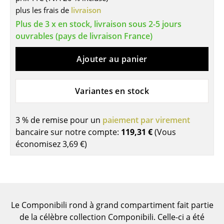
plus les frais de
livraison
Tables de repas
Plus de 3 x en stock, livraison sous 2-5 jours
ouvrables (pays de livraison France)
Tables d’appoint
Tables basses
Ajouter au panier
Bureaux & Secrétaires
Variantes en stock
Secrétaires & Tables PC
Tables de conférence et Pupitres
3 % de remise pour un
paiement par virement
bancaire sur notre compte:
119,31 €
(Vous
Tables hautes & Pupitres
économisez
3,69 €
)
Tables enfants
Table de jardin
Chariots & Dessertes
Le Componibili rond à grand compartiment fait partie
de la célèbre collection Componibili. Celle-ci a été
Pièces détachées