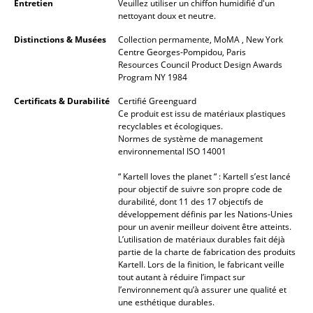
Entretien
Veuillez utiliser un chiffon humidifié d'un
nettoyant doux et neutre.
... voir tous les luminaires
Distinctions & Musées
Collection permamente, MoMA , New York
Lits
Centre Georges-Pompidou, Paris
Resources Council Product Design Awards
Program NY 1984
Lits doubles
Certificats & Durabilité
Certifié Greenguard
Lits simples
Ce produit est issu de matériaux plastiques
recyclables et écologiques.
Lits empilables
Normes de système de management
environnemental ISO 14001
Lits enfants
“ Kartell loves the planet “ : Kartell s’est lancé
pour objectif de suivre son propre code de
Tables de chevet et Accessoires de lit
durabilité, dont 11 des 17 objectifs de
développement définis par les Nations-Unies
... voir tous les lits
pour un avenir meilleur doivent être atteints.
L’utilisation de matériaux durables fait déjà
Accessoires
partie de la charte de fabrication des produits
Kartell. Lors de la finition, le fabricant veille
tout autant à réduire l’impact sur
Horloges
l’environnement qu’à assurer une qualité et
une esthétique durables.
Miroirs