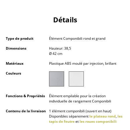
Pièces détachées
Détails
... voir tous les rangements
Luminaires
Type de produit
Élément Componibili rond et grand
Suspensions & Plafonniers
Dimensions
Hauteur: 38,5
Ø 42 cm
Lampes de table
Matériaux
Plastique ABS moulé par injection, brillant
Lampes de bureau
Couleurs
Lampadaires et Liseuses
Lampes de sol
Fonctions & Propriétés
Élément empilable pour la création
individuelle de rangement Componibili
Appliques murales
Contenu de la livraison
1 élément componibili (ouvert en haut)
Luminaires d’extérieur
Disponibles séparement
le plateau rond
,
les
tapis de feutre
et
les roues componibili
Lampes sans fil