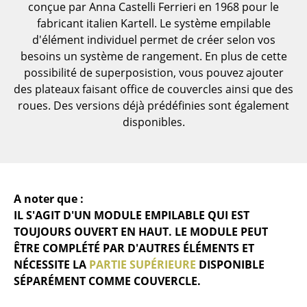
conçue par Anna Castelli Ferrieri en 1968 pour le
... voir toutes les tables
fabricant italien Kartell. Le système empilable
d'élément individuel permet de créer selon vos
Rangements
besoins un système de rangement. En plus de cette
possibilité de superposistion, vous pouvez ajouter
Étagères & Armoires
des plateaux faisant office de couvercles ainsi que des
roues. Des versions déjà prédéfinies sont également
Bibliothèques
disponibles.
Étagères murales
Buffets & Commodes
Meubles TV
A noter que :
IL S'AGIT D'UN MODULE EMPILABLE QUI EST
Caissons roulants et Meubles d’appoint
TOUJOURS OUVERT EN HAUT. LE MODULE PEUT
Meubles de bar
ÊTRE COMPLÉTÉ PAR D'AUTRES ÉLÉMENTS ET
NÉCESSITE LA
PARTIE SUPÉRIEURE
DISPONIBLE
Garde-robes
SÉPARÉMENT COMME COUVERCLE.
Petits rangements