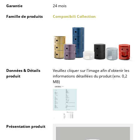
Garantie
24 mois
Figurines & Miniatures
Famille de produits
Componibili Collection
Vases
Plateaux
Accessoires de bureau
Boîtes de rangement
Données & Détails
Veuillez cliquer sur l'image afin d'obtenir les
Couvertures
produit
informations détaillées du produit (env. 0,2
MB)
Coussins
Tapis
Rideaux
... voir tous les accessoires
Présentation produit