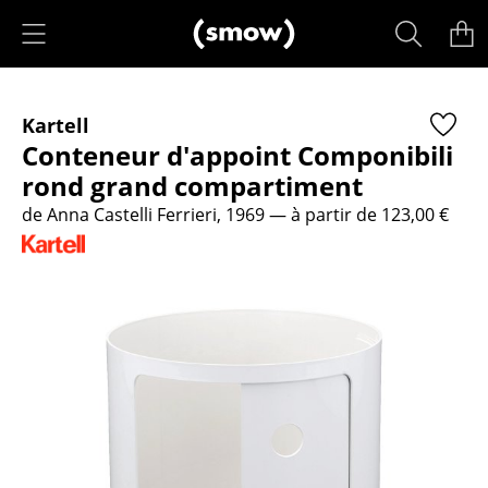
Accéder directement au contenu
Produits
Kartell
Sièges
Conteneur d'appoint Componibili
Chaises de cuisine & salle à manger
rond grand compartiment
de Anna Castelli Ferrieri, 1969
— à partir de 123,00 €
Canapés
Fauteuils
Fauteuils lounge
Chaises
Chaises cantilever
Chaises et Tabourets de bar
Tabourets