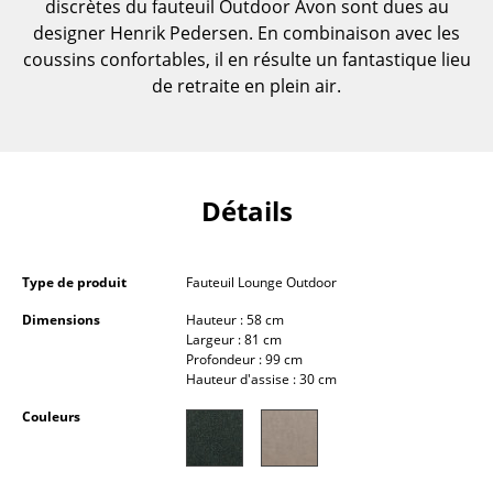
discrètes du fauteuil Outdoor Avon sont dues au
... voir toutes les tables
designer Henrik Pedersen. En combinaison avec les
coussins confortables, il en résulte un fantastique lieu
Rangements
de retraite en plein air.
Étagères & Armoires
Bibliothèques
Détails
Étagères murales
Buffets & Commodes
Type de produit
Fauteuil Lounge Outdoor
Meubles TV
Dimensions
Hauteur : 58 cm
Largeur : 81 cm
Caissons roulants et Meubles d’appoint
Profondeur : 99 cm
Hauteur d'assise : 30 cm
Meubles de bar
Couleurs
Garde-robes
Petits rangements