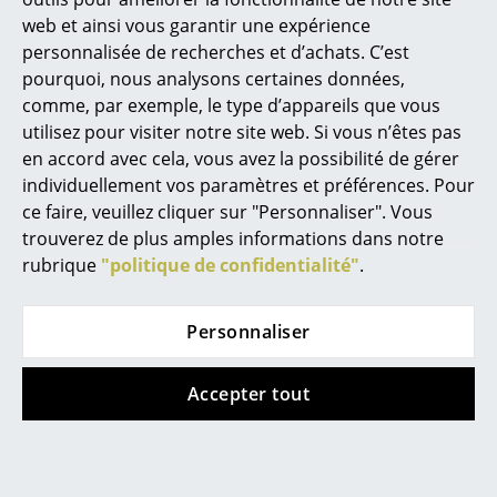
Gris cendre
Vert Alpin
web et ainsi vous garantir une expérience
1.511,00 €
1.511,00 €
Figurines & Miniatures
personnalisée de recherches et d’achats. C’est
1 x en stock, livraison sous
Disponible sous 6-8
pourquoi, nous analysons certaines données,
Vases
3-6 jours ouvrables (pays
semaines
comme, par exemple, le type d’appareils que vous
de livraison France)
(Délai de livraison donné
Plateaux
utilisez pour visiter notre site web. Si vous n’êtes pas
par le fabricant)
en accord avec cela, vous avez la possibilité de gérer
Accessoires de bureau
individuellement vos paramètres et préférences. Pour
ce faire, veuillez cliquer sur "Personnaliser". Vous
Boîtes de rangement
trouverez de plus amples informations dans notre
Couvertures
rubrique
"politique de confidentialité"
.
Accessoires
Coussins
Personnaliser
Tapis
Accepter tout
Rideaux
... voir tous les accessoires