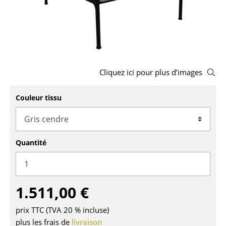
Bancs & Chaises longues
Poufs poires
Chaises de jardin
Cliquez ici pour plus d’images
Chaises enfants
Couleur tissu
Chaises à bascule
Chaises de bureau
Chaises de conférence
Quantité
Fauteuils de direction
Pièces détachées
1.511,00 €
... voir tous les sièges
prix TTC (TVA 20 % incluse)
plus les frais de
livraison
Tables