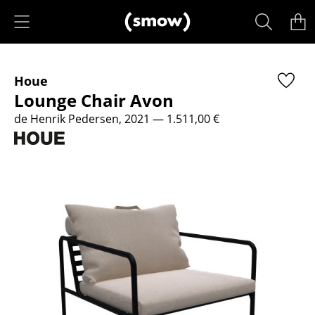
Accéder directement au contenu
Produits
Houe
Sièges
Lounge Chair Avon
Chaises de cuisine & salle à manger
de Henrik Pedersen, 2021
— 1.511,00 €
Canapés
Fauteuils
Fauteuils lounge
Chaises
Chaises cantilever
Chaises et Tabourets de bar
Tabourets