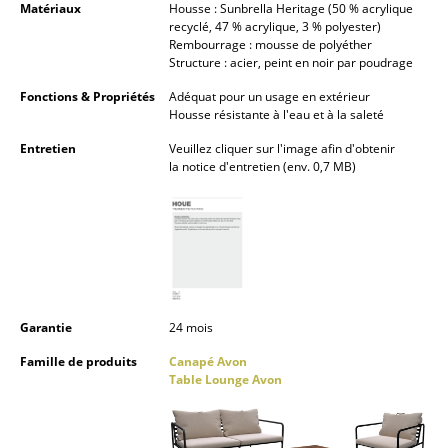
Matériaux
Housse : Sunbrella Heritage (50 % acrylique
Pièces détachées
recyclé, 47 % acrylique, 3 % polyester)
Rembourrage : mousse de polyéther
Structure : acier, peint en noir par poudrage
... voir tous les rangements
Fonctions & Propriétés
Adéquat pour un usage en extérieur
Luminaires
Housse résistante à l'eau et à la saleté
Entretien
Veuillez cliquer sur l'image afin d'obtenir
Suspensions & Plafonniers
la notice d'entretien (env. 0,7 MB)
Lampes de table
Lampes de bureau
Lampadaires et Liseuses
Lampes de sol
Garantie
24 mois
Appliques murales
Famille de produits
Canapé Avon
Table Lounge Avon
Luminaires d’extérieur
Lampes sans fil