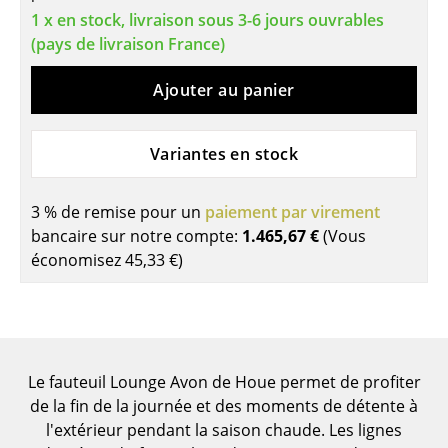
1 x en stock, livraison sous 3-6 jours ouvrables
Tables de repas
(pays de livraison France)
Tables d’appoint
Ajouter au panier
Tables basses
Variantes en stock
Bureaux & Secrétaires
Secrétaires & Tables PC
3 % de remise pour un
paiement par virement
Tables de conférence et Pupitres
bancaire sur notre compte:
1.465,67 €
(Vous
économisez
45,33 €
)
Tables hautes & Pupitres
Tables enfants
Table de jardin
Le fauteuil Lounge Avon de Houe permet de profiter
Chariots & Dessertes
de la fin de la journée et des moments de détente à
l'extérieur pendant la saison chaude. Les lignes
Pièces détachées