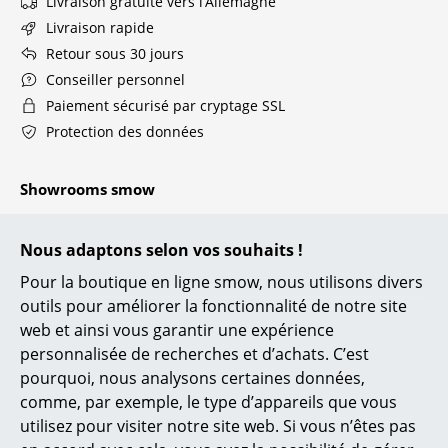
Livraison gratuite vers l’Allemagne
... voir toutes les tables
Livraison rapide
Retour sous 30 jours
Rangements
Conseiller personnel
Paiement sécurisé par cryptage SSL
Étagères & Armoires
Protection des données
Bibliothèques
Showrooms smow
Étagères murales
Berlin
Cologne
Buffets & Commodes
Nous adaptons selon vos souhaits !
Chemnitz
Constance
Meubles TV
Düsseldorf
Leipzig
Pour la boutique en ligne smow, nous utilisons divers
Essen
Mayence
outils pour améliorer la fonctionnalité de notre site
Caissons roulants et Meubles d’appoint
Francfort
Munich
web et ainsi vous garantir une expérience
personnalisée de recherches et d’achats. C’est
Meubles de bar
Fribourg
Nuremberg
pourquoi, nous analysons certaines données,
Hambourg
Schwarzwald
Garde-robes
comme, par exemple, le type d’appareils que vous
Hanovre
Soleure
utilisez pour visiter notre site web. Si vous n’êtes pas
Kempten
Stuttgart
Petits rangements