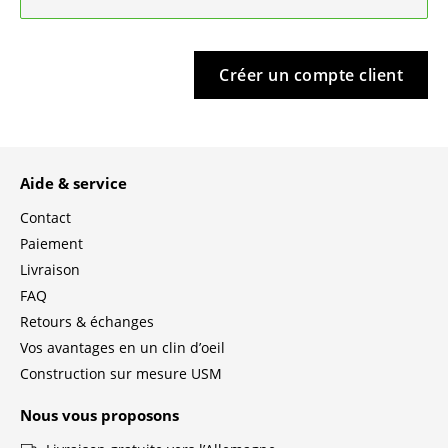
Tables de repas
Tables d’appoint
Créer un compte client
Tables basses
Bureaux & Secrétaires
Aide & service
Secrétaires & Tables PC
Contact
Tables de conférence et Pupitres
Paiement
Livraison
Tables hautes & Pupitres
FAQ
Tables enfants
Retours & échanges
Vos avantages en un clin d’oeil
Table de jardin
Construction sur mesure USM
Chariots & Dessertes
Nous vous proposons
Pièces détachées