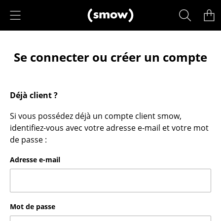
Accéder directement au contenu
Produits
Se connecter ou créer un compte
Sièges
Chaises de cuisine & salle à manger
Déjà client ?
Canapés
Si vous possédez déjà un compte client smow,
Fauteuils
identifiez-vous avec votre adresse e-mail et votre mot
Fauteuils lounge
de passe :
Chaises
Adresse e-mail
Chaises cantilever
Chaises et Tabourets de bar
Mot de passe
Tabourets