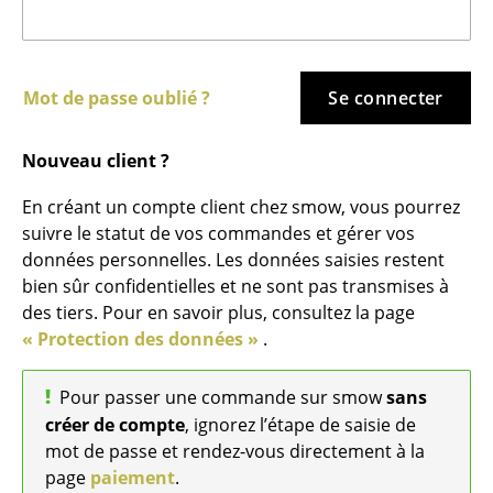
Bancs & Chaises longues
Poufs poires
Mot de passe oublié ?
Se connecter
Chaises de jardin
Nouveau client ?
Chaises enfants
En créant un compte client chez smow, vous pourrez
Chaises à bascule
suivre le statut de vos commandes et gérer vos
Chaises de bureau
données personnelles. Les données saisies restent
bien sûr confidentielles et ne sont pas transmises à
Chaises de conférence
des tiers. Pour en savoir plus, consultez la page
« Protection des données »
.
Fauteuils de direction
Pièces détachées
Pour passer une commande sur smow
sans
créer de compte
, ignorez l’étape de saisie de
... voir tous les sièges
mot de passe et rendez-vous directement à la
page
paiement
.
Tables