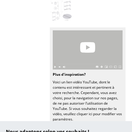
... voir tous les luminaires
Lits
Lits doubles
Lits simples
Lits empilables
Lits enfants
Plus d’inspiration?
Tables de chevet et Accessoires de lit
Voici un lien vidéo YouTube, dont le
contenu est intéressant et pertinent à
... voir tous les lits
votre recherche. Cependant, vous avez
choisi, pour la navigation sur nos pages,
de ne pas autoriser l’utilisation de
Accessoires
YouTube. Si vous souhaitez regarder la
vidéo, veuillez cliquer ici pour modifier vos
Horloges
paramètres.
Miroirs
Nous adaptons selon vos souhaits !
Contenu de la livraison
Selon la variante choisie :