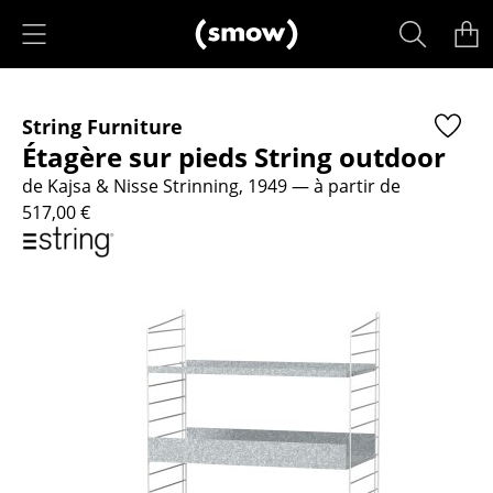
Accéder directement au contenu
Produits
String Furniture
Sièges
Étagère sur pieds String outdoor
Chaises de cuisine & salle à manger
de Kajsa & Nisse Strinning, 1949
— à partir de
517,00 €
Canapés
Fauteuils
Fauteuils lounge
Chaises
Chaises cantilever
Chaises et Tabourets de bar
Tabourets