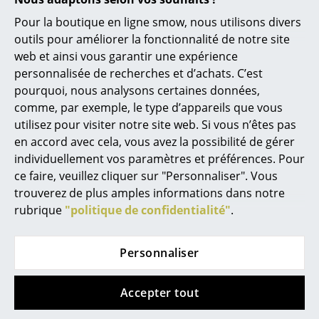
2-3 échelles murales String System Outdoor
Pour la boutique en ligne smow, nous utilisons divers
Figurines & Miniatures
3-6 planches étagères String System Outdoor
outils pour améliorer la fonctionnalité de notre site
Entretien
Veuillez utiliser un chiffon doux et humide
Vases
web et ainsi vous garantir une expérience
pour le nettoyage
personnalisée de recherches et d’achats. C’est
Plateaux
Certificats & Durabilité
Les dimensions de l'étagère String n'ont pas
pourquoi, nous analysons certaines données,
changé depuis 1949, de sorte que chaque
comme, par exemple, le type d’appareils que vous
Accessoires de bureau
étagère peut toujours être facilement
utilisez pour visiter notre site web. Si vous n’êtes pas
réaménagée et agrandie, quel que soit son
Boîtes de rangement
âge
en accord avec cela, vous avez la possibilité de gérer
individuellement vos paramètres et préférences. Pour
Garantie
24 mois
Couvertures
ce faire, veuillez cliquer sur "Personnaliser". Vous
Famille de produits
Tous les produits String
trouverez de plus amples informations dans notre
Coussins
rubrique
"politique de confidentialité"
.
Tapis
Personnaliser
Rideaux
Coups de coeur
... voir tous les accessoires
Accepter tout