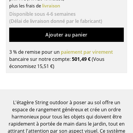
plus les frais de
livraison
Tables de repas
Disponible sous 4-6 semaines
(Délai de livraison donné par le fabricant)
Tables d’appoint
Tables basses
Ajouter au panier
Bureaux & Secrétaires
3 % de remise pour un
paiement par virement
Secrétaires & Tables PC
bancaire sur notre compte:
501,49 €
(Vous
économisez
15,51 €
)
Tables de conférence et Pupitres
Tables hautes & Pupitres
Tables enfants
L'étagère String outdoor à poser au sol offre un
Table de jardin
espace de rangement généreux et crée un ordre
harmonieux pour tous les objets qui doivent être
Chariots & Dessertes
rapidement à portée de main dans le jardin, tout en
Pièces détachées
attirant l'attention par son aspect visuel. Ce système