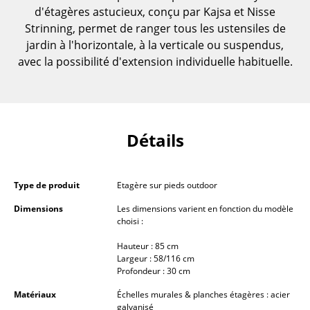
d'étagères astucieux, conçu par Kajsa et Nisse
... voir toutes les tables
Strinning, permet de ranger tous les ustensiles de
jardin à l'horizontale, à la verticale ou suspendus,
Rangements
avec la possibilité d'extension individuelle habituelle.
Étagères & Armoires
Bibliothèques
Étagères murales
Détails
Buffets & Commodes
Type de produit
Etagère sur pieds outdoor
Meubles TV
Dimensions
Les dimensions varient en fonction du modèle
Caissons roulants et Meubles d’appoint
choisi :
Meubles de bar
Hauteur : 85 cm
Largeur : 58/116 cm
Profondeur : 30 cm
Garde-robes
Matériaux
Échelles murales & planches étagères : acier
Petits rangements
galvanisé