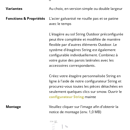
Pièces détachées
Variantes
Au choix, en version simple ou double largeur
Fonctions & Propriétés
L'acier galvanisé ne rouille pas et se patine
... voir tous les rangements
avec le temps
Luminaires
L'étagère au sol String Outdoor préconfigurée
peut être complétée et modifiée de manière
Suspensions & Plafonniers
flexible par d'autres éléments Outdoor. Le
système d'étagères String est également
configurable individuellement. Combinez à
Lampes de table
votre guise des parois latérales avec les
accessoires correspondants.
Lampes de bureau
Créez votre étagère personnalisée String en
Lampadaires et Liseuses
ligne à l'aide de notre configurateur String et
procurez-vous toutes les pièces détachées en
Lampes de sol
seulement quelques clics sur smow. Ouvrir le
configurateur String
mainte
Appliques murales
Montage
Veuillez cliquer sur l'image afin d'obtenir la
notice de montage (env. 1,0 MB)
Luminaires d’extérieur
Lampes sans fil